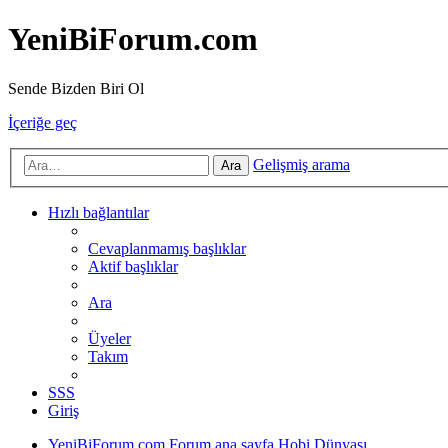
YeniBiForum.com
Sende Bizden Biri Ol
İçeriğe geç
Gelişmiş arama
Ara
Hızlı bağlantılar
Cevaplanmamış başlıklar
Aktif başlıklar
Ara
Üyeler
Takım
SSS
Giriş
YeniBiForum.com
Forum ana sayfa
Hobi Dünyası