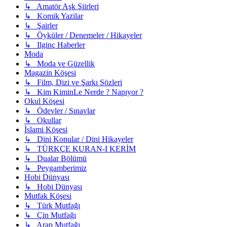
↳ Amatör Aşk Şiirleri
↳ Komik Yazilar
↳ Şairler
↳ Öyküler / Denemeler / Hikayeler
↳ Ilginç Haberler
Moda
↳ Moda ve Güzellik
Magazin Köşesi
↳ Film, Dizi ve Şarkı Sözleri
↳ Kim KiminLe Nerde ? Napıyor ?
Okul Köşesi
↳ Ödevler / Sınavlar
↳ Okullar
İslami Köşesi
↳ Dini Konular / Dini Hikayeler
↳ TÜRKÇE KURAN-I KERİM
↳ Dualar Bölümü
↳ Peygamberimiz
Hobi Dünyası
↳ Hobi Dünyası
Mutfak Köşesi
↳ Türk Mutfağı
↳ Çin Mutfağı
↳ Arap Mutfağı