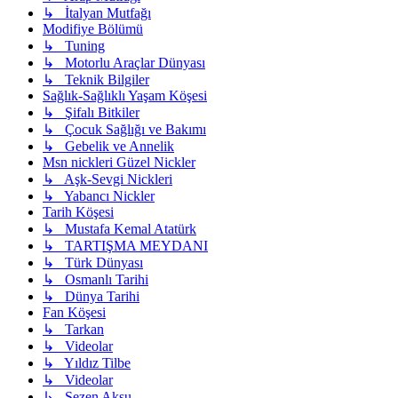
↳ İtalyan Mutfağı
Modifiye Bölümü
↳ Tuning
↳ Motorlu Araçlar Dünyası
↳ Teknik Bilgiler
Sağlık-Sağlıklı Yaşam Köşesi
↳ Şifalı Bitkiler
↳ Çocuk Sağlığı ve Bakımı
↳ Gebelik ve Annelik
Msn nickleri Güzel Nickler
↳ Aşk-Sevgi Nickleri
↳ Yabancı Nickler
Tarih Köşesi
↳ Mustafa Kemal Atatürk
↳ TARTIŞMA MEYDANI
↳ Türk Dünyası
↳ Osmanlı Tarihi
↳ Dünya Tarihi
Fan Köşesi
↳ Tarkan
↳ Videolar
↳ Yıldız Tilbe
↳ Videolar
↳ Sezen Aksu