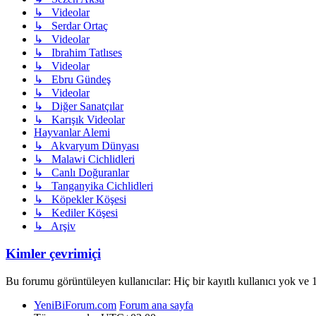
↳ Videolar
↳ Serdar Ortaç
↳ Videolar
↳ Ibrahim Tatlıses
↳ Videolar
↳ Ebru Gündeş
↳ Videolar
↳ Diğer Sanatçılar
↳ Karışık Videolar
Hayvanlar Alemi
↳ Akvaryum Dünyası
↳ Malawi Cichlidleri
↳ Canlı Doğuranlar
↳ Tanganyika Cichlidleri
↳ Köpekler Köşesi
↳ Kediler Köşesi
↳ Arşiv
Kimler çevrimiçi
Bu forumu görüntüleyen kullanıcılar: Hiç bir kayıtlı kullanıcı yok ve 1
YeniBiForum.com
Forum ana sayfa