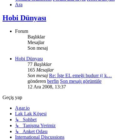
Ara
Hobi Dünyası
Forum
Başlıklar
Mesajlar
Son mesaj
Hobi Dünyası
77
Başlıklar
165
Mesajlar
Son mesaj
Re: İşte EL emeği budurr (( k…
gönderen
berfin
Son mesajı görüntüle
12 Ara 2008, 13:37
Geçiş yap
Agar.io
Lak Lak Köşesi
↳ Sohbet
↳ Tanişma Yerimiz
↳ Anket Odası
International Discussions