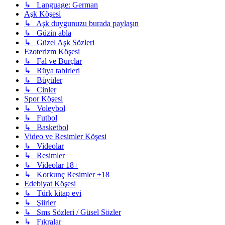
↳ Language: German
Aşk Köşesi
↳ Aşk duygunuzu burada paylaşın
↳ Güzin abla
↳ Güzel Aşk Sözleri
Ezoterizm Köşesi
↳ Fal ve Burçlar
↳ Rüya tabirleri
↳ Büyüler
↳ Cinler
Spor Köşesi
↳ Voleybol
↳ Futbol
↳ Basketbol
Video ve Resimler Köşesi
↳ Videolar
↳ Resimler
↳ Videolar 18+
↳ Korkunç Resimler +18
Edebiyat Köşesi
↳ Türk kitap evi
↳ Şiirler
↳ Sms Sözleri / Güsel Sözler
↳ Fıkralar