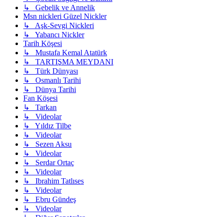
↳ Gebelik ve Annelik
Msn nickleri Güzel Nickler
↳ Aşk-Sevgi Nickleri
↳ Yabancı Nickler
Tarih Köşesi
↳ Mustafa Kemal Atatürk
↳ TARTIŞMA MEYDANI
↳ Türk Dünyası
↳ Osmanlı Tarihi
↳ Dünya Tarihi
Fan Köşesi
↳ Tarkan
↳ Videolar
↳ Yıldız Tilbe
↳ Videolar
↳ Sezen Aksu
↳ Videolar
↳ Serdar Ortaç
↳ Videolar
↳ Ibrahim Tatlıses
↳ Videolar
↳ Ebru Gündeş
↳ Videolar