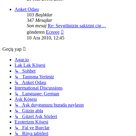
görüntüle
Anket Odası
103
Başlıklar
347
Mesajlar
Son mesaj
Re: Sevgilinizin sakizini cig…
Son
gönderen
Eceeee
mesajı
10 Ara 2010, 12:45
görüntüle
Geçiş yap
Agar.io
Lak Lak Köşesi
↳ Sohbet
↳ Tanişma Yerimiz
↳ Anket Odası
International Discussions
↳ Language: German
Aşk Köşesi
↳ Aşk duygunuzu burada paylaşın
↳ Güzin abla
↳ Güzel Aşk Sözleri
Ezoterizm Köşesi
↳ Fal ve Burçlar
↳ Rüya tabirleri