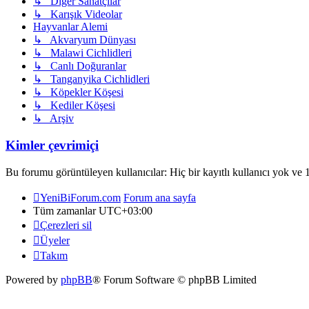
↳ Diğer Sanatçılar
↳ Karışık Videolar
Hayvanlar Alemi
↳ Akvaryum Dünyası
↳ Malawi Cichlidleri
↳ Canlı Doğuranlar
↳ Tanganyika Cichlidleri
↳ Köpekler Köşesi
↳ Kediler Köşesi
↳ Arşiv
Kimler çevrimiçi
Bu forumu görüntüleyen kullanıcılar: Hiç bir kayıtlı kullanıcı yok ve 1
YeniBiForum.com
Forum ana sayfa
Tüm zamanlar
UTC+03:00
Çerezleri sil
Üyeler
Takım
Powered by
phpBB
® Forum Software © phpBB Limited