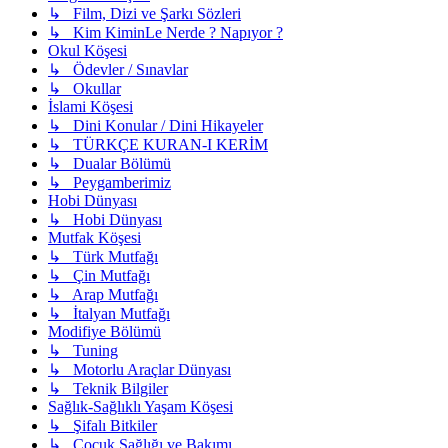
↳ Film, Dizi ve Şarkı Sözleri
↳ Kim KiminLe Nerde ? Napıyor ?
Okul Köşesi
↳ Ödevler / Sınavlar
↳ Okullar
İslami Köşesi
↳ Dini Konular / Dini Hikayeler
↳ TÜRKÇE KURAN-I KERİM
↳ Dualar Bölümü
↳ Peygamberimiz
Hobi Dünyası
↳ Hobi Dünyası
Mutfak Köşesi
↳ Türk Mutfağı
↳ Çin Mutfağı
↳ Arap Mutfağı
↳ İtalyan Mutfağı
Modifiye Bölümü
↳ Tuning
↳ Motorlu Araçlar Dünyası
↳ Teknik Bilgiler
Sağlık-Sağlıklı Yaşam Köşesi
↳ Şifalı Bitkiler
↳ Çocuk Sağlığı ve Bakımı