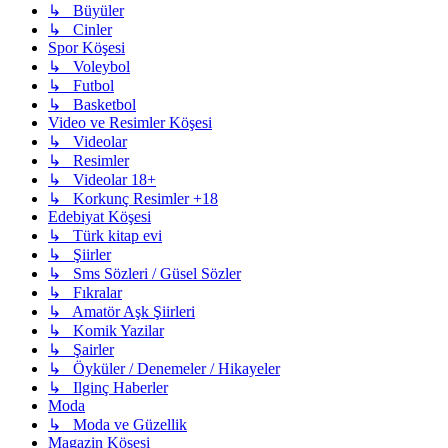
↳ Büyüler
↳ Cinler
Spor Köşesi
↳ Voleybol
↳ Futbol
↳ Basketbol
Video ve Resimler Köşesi
↳ Videolar
↳ Resimler
↳ Videolar 18+
↳ Korkunç Resimler +18
Edebiyat Köşesi
↳ Türk kitap evi
↳ Şiirler
↳ Sms Sözleri / Güsel Sözler
↳ Fıkralar
↳ Amatör Aşk Şiirleri
↳ Komik Yazilar
↳ Şairler
↳ Öyküler / Denemeler / Hikayeler
↳ Ilginç Haberler
Moda
↳ Moda ve Güzellik
Magazin Köşesi