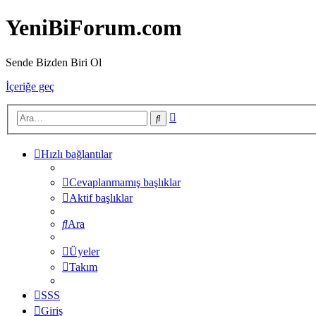
YeniBiForum.com
Sende Bizden Biri Ol
İçeriğe geç
Gelişmiş
Ara
arama
Hızlı bağlantılar
Cevaplanmamış başlıklar
Aktif başlıklar
Ara
Üyeler
Takım
SSS
Giriş