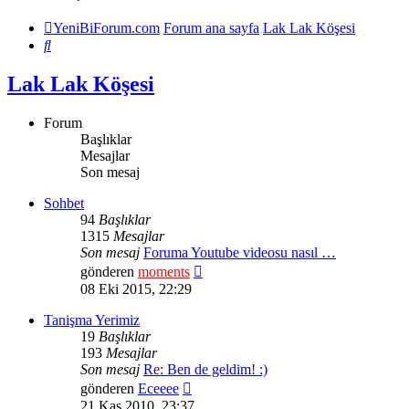
YeniBiForum.com
Forum ana sayfa
Lak Lak Köşesi
Ara
Lak Lak Köşesi
Forum
Başlıklar
Mesajlar
Son mesaj
Sohbet
94
Başlıklar
1315
Mesajlar
Son mesaj
Foruma Youtube videosu nasıl …
Son
gönderen
moments
mesajı
08 Eki 2015, 22:29
görüntüle
Tanişma Yerimiz
19
Başlıklar
193
Mesajlar
Son mesaj
Re: Ben de geldim! :)
Son
gönderen
Eceeee
mesajı
21 Kas 2010, 23:37