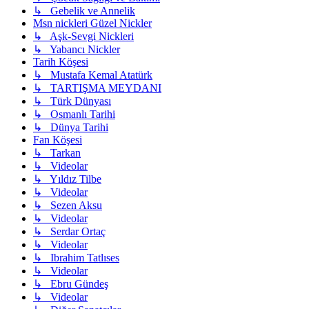
↳ Gebelik ve Annelik
Msn nickleri Güzel Nickler
↳ Aşk-Sevgi Nickleri
↳ Yabancı Nickler
Tarih Köşesi
↳ Mustafa Kemal Atatürk
↳ TARTIŞMA MEYDANI
↳ Türk Dünyası
↳ Osmanlı Tarihi
↳ Dünya Tarihi
Fan Köşesi
↳ Tarkan
↳ Videolar
↳ Yıldız Tilbe
↳ Videolar
↳ Sezen Aksu
↳ Videolar
↳ Serdar Ortaç
↳ Videolar
↳ Ibrahim Tatlıses
↳ Videolar
↳ Ebru Gündeş
↳ Videolar