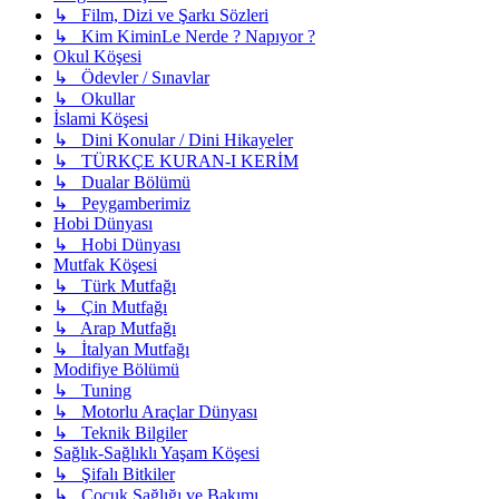
↳ Film, Dizi ve Şarkı Sözleri
↳ Kim KiminLe Nerde ? Napıyor ?
Okul Köşesi
↳ Ödevler / Sınavlar
↳ Okullar
İslami Köşesi
↳ Dini Konular / Dini Hikayeler
↳ TÜRKÇE KURAN-I KERİM
↳ Dualar Bölümü
↳ Peygamberimiz
Hobi Dünyası
↳ Hobi Dünyası
Mutfak Köşesi
↳ Türk Mutfağı
↳ Çin Mutfağı
↳ Arap Mutfağı
↳ İtalyan Mutfağı
Modifiye Bölümü
↳ Tuning
↳ Motorlu Araçlar Dünyası
↳ Teknik Bilgiler
Sağlık-Sağlıklı Yaşam Köşesi
↳ Şifalı Bitkiler
↳ Çocuk Sağlığı ve Bakımı