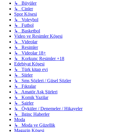
↳ Büyüler
↳ Cinler
Spor Köşesi
↳ Voleybol
↳ Futbol
↳ Basketbol
Video ve Resimler Köşesi
↳ Videolar
↳ Resimler
↳ Videolar 18+
↳ Korkunç Resimler +18
Edebiyat Köşesi
↳ Türk kitap evi
↳ Şiirler
↳ Sms Sözleri / Güsel Sözler
↳ Fıkralar
↳ Amatör Aşk Şiirleri
↳ Komik Yazilar
↳ Şairler
↳ Öyküler / Denemeler / Hikayeler
↳ Ilginç Haberler
Moda
↳ Moda ve Güzellik
Magazin Köşesi