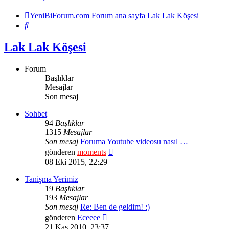
YeniBiForum.com
Forum ana sayfa
Lak Lak Köşesi
Ara
Lak Lak Köşesi
Forum
Başlıklar
Mesajlar
Son mesaj
Sohbet
94
Başlıklar
1315
Mesajlar
Son mesaj
Foruma Youtube videosu nasıl …
Son
gönderen
moments
mesajı
08 Eki 2015, 22:29
görüntüle
Tanişma Yerimiz
19
Başlıklar
193
Mesajlar
Son mesaj
Re: Ben de geldim! :)
Son
gönderen
Eceeee
mesajı
21 Kas 2010, 23:37