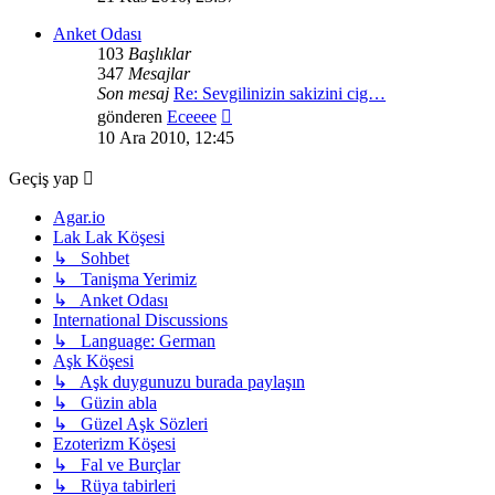
görüntüle
Anket Odası
103
Başlıklar
347
Mesajlar
Son mesaj
Re: Sevgilinizin sakizini cig…
Son
gönderen
Eceeee
mesajı
10 Ara 2010, 12:45
görüntüle
Geçiş yap
Agar.io
Lak Lak Köşesi
↳ Sohbet
↳ Tanişma Yerimiz
↳ Anket Odası
International Discussions
↳ Language: German
Aşk Köşesi
↳ Aşk duygunuzu burada paylaşın
↳ Güzin abla
↳ Güzel Aşk Sözleri
Ezoterizm Köşesi
↳ Fal ve Burçlar
↳ Rüya tabirleri