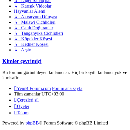
↳ Diğer Sanatçılar
↳ Karışık Videolar
Hayvanlar Alemi
↳ Akvaryum Dünyası
↳ Malawi Cichlidleri
↳ Canlı Doğuranlar
↳ Tanganyika Cichlidleri
↳ Köpekler Köşesi
↳ Kediler Köşesi
↳ Arşiv
Kimler çevrimiçi
Bu forumu görüntüleyen kullanıcılar: Hiç bir kayıtlı kullanıcı yok ve
2 misafir
YeniBiForum.com
Forum ana sayfa
Tüm zamanlar
UTC+03:00
Çerezleri sil
Üyeler
Takım
Powered by
phpBB
® Forum Software © phpBB Limited