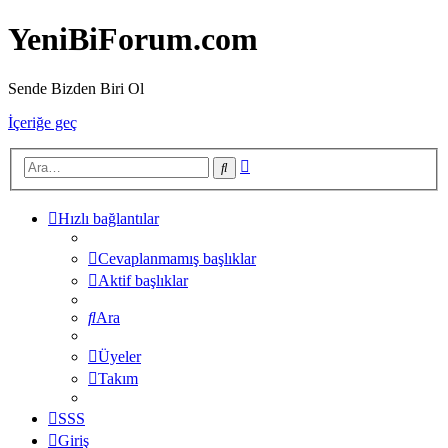
YeniBiForum.com
Sende Bizden Biri Ol
İçeriğe geç
Gelişmiş
Ara
arama
Hızlı bağlantılar
Cevaplanmamış başlıklar
Aktif başlıklar
Ara
Üyeler
Takım
SSS
Giriş