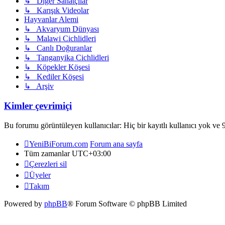
↳ Diğer Sanatçılar
↳ Karışık Videolar
Hayvanlar Alemi
↳ Akvaryum Dünyası
↳ Malawi Cichlidleri
↳ Canlı Doğuranlar
↳ Tanganyika Cichlidleri
↳ Köpekler Köşesi
↳ Kediler Köşesi
↳ Arşiv
Kimler çevrimiçi
Bu forumu görüntüleyen kullanıcılar: Hiç bir kayıtlı kullanıcı yok ve 9
YeniBiForum.com
Forum ana sayfa
Tüm zamanlar
UTC+03:00
Çerezleri sil
Üyeler
Takım
Powered by
phpBB
® Forum Software © phpBB Limited