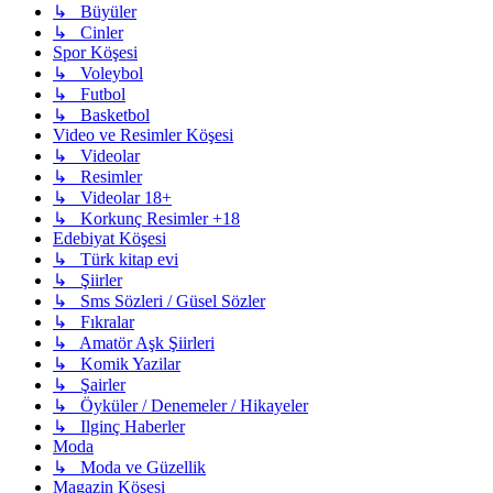
↳ Büyüler
↳ Cinler
Spor Köşesi
↳ Voleybol
↳ Futbol
↳ Basketbol
Video ve Resimler Köşesi
↳ Videolar
↳ Resimler
↳ Videolar 18+
↳ Korkunç Resimler +18
Edebiyat Köşesi
↳ Türk kitap evi
↳ Şiirler
↳ Sms Sözleri / Güsel Sözler
↳ Fıkralar
↳ Amatör Aşk Şiirleri
↳ Komik Yazilar
↳ Şairler
↳ Öyküler / Denemeler / Hikayeler
↳ Ilginç Haberler
Moda
↳ Moda ve Güzellik
Magazin Köşesi