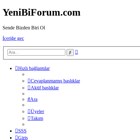
YeniBiForum.com
Sende Bizden Biri Ol
İçeriğe geç
Gelişmiş
Ara
arama
Hızlı bağlantılar
Cevaplanmamış başlıklar
Aktif başlıklar
Ara
Üyeler
Takım
SSS
Giriş