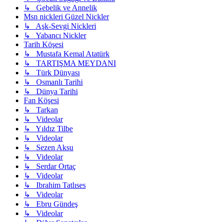
↳ Gebelik ve Annelik
Msn nickleri Güzel Nickler
↳ Aşk-Sevgi Nickleri
↳ Yabancı Nickler
Tarih Köşesi
↳ Mustafa Kemal Atatürk
↳ TARTIŞMA MEYDANI
↳ Türk Dünyası
↳ Osmanlı Tarihi
↳ Dünya Tarihi
Fan Köşesi
↳ Tarkan
↳ Videolar
↳ Yıldız Tilbe
↳ Videolar
↳ Sezen Aksu
↳ Videolar
↳ Serdar Ortaç
↳ Videolar
↳ Ibrahim Tatlıses
↳ Videolar
↳ Ebru Gündeş
↳ Videolar