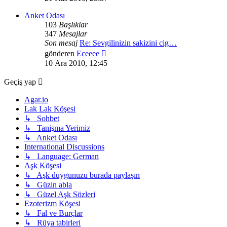
görüntüle
Anket Odası
103
Başlıklar
347
Mesajlar
Son mesaj
Re: Sevgilinizin sakizini cig…
Son
gönderen
Eceeee
mesajı
10 Ara 2010, 12:45
görüntüle
Geçiş yap
Agar.io
Lak Lak Köşesi
↳ Sohbet
↳ Tanişma Yerimiz
↳ Anket Odası
International Discussions
↳ Language: German
Aşk Köşesi
↳ Aşk duygunuzu burada paylaşın
↳ Güzin abla
↳ Güzel Aşk Sözleri
Ezoterizm Köşesi
↳ Fal ve Burçlar
↳ Rüya tabirleri