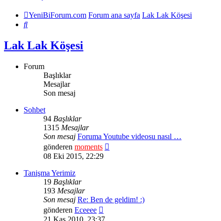
YeniBiForum.com
Forum ana sayfa
Lak Lak Köşesi
Ara
Lak Lak Köşesi
Forum
Başlıklar
Mesajlar
Son mesaj
Sohbet
94
Başlıklar
1315
Mesajlar
Son mesaj
Foruma Youtube videosu nasıl …
Son
gönderen
moments
mesajı
08 Eki 2015, 22:29
görüntüle
Tanişma Yerimiz
19
Başlıklar
193
Mesajlar
Son mesaj
Re: Ben de geldim! :)
Son
gönderen
Eceeee
mesajı
21 Kas 2010, 23:37