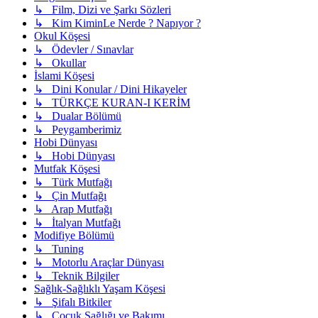
↳ Film, Dizi ve Şarkı Sözleri
↳ Kim KiminLe Nerde ? Napıyor ?
Okul Köşesi
↳ Ödevler / Sınavlar
↳ Okullar
İslami Köşesi
↳ Dini Konular / Dini Hikayeler
↳ TÜRKÇE KURAN-I KERİM
↳ Dualar Bölümü
↳ Peygamberimiz
Hobi Dünyası
↳ Hobi Dünyası
Mutfak Köşesi
↳ Türk Mutfağı
↳ Çin Mutfağı
↳ Arap Mutfağı
↳ İtalyan Mutfağı
Modifiye Bölümü
↳ Tuning
↳ Motorlu Araçlar Dünyası
↳ Teknik Bilgiler
Sağlık-Sağlıklı Yaşam Köşesi
↳ Şifalı Bitkiler
↳ Çocuk Sağlığı ve Bakımı