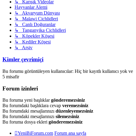
↳ Karışık Videolar
Hayvanlar Alemi
↳ Akvaryum Dünyası
↳ Malawi Cichlidleri
↳ Canlı Doğuranlar
↳ Tanganyika Cichlidleri
↳ Köpekler Köşesi
↳ Kediler Köşesi
↳ Arşiv
Kimler çevrimiçi
Bu forumu görüntüleyen kullanıcılar: Hiç bir kayıtlı kullanıcı yok ve
5 misafir
Forum izinleri
Bu foruma yeni başlıklar
gönderemezsiniz
Bu forumdaki başlıklara cevap
veremezsiniz
Bu forumdaki mesajlarınızı
düzenleyemezsiniz
Bu forumdaki mesajlarınızı
silemezsiniz
Bu foruma dosya ekleri
gönderemezsiniz
YeniBiForum.com
Forum ana sayfa