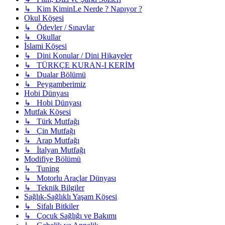
↳ Kim KiminLe Nerde ? Napıyor ?
Okul Köşesi
↳ Ödevler / Sınavlar
↳ Okullar
İslami Köşesi
↳ Dini Konular / Dini Hikayeler
↳ TÜRKÇE KURAN-I KERİM
↳ Dualar Bölümü
↳ Peygamberimiz
Hobi Dünyası
↳ Hobi Dünyası
Mutfak Köşesi
↳ Türk Mutfağı
↳ Çin Mutfağı
↳ Arap Mutfağı
↳ İtalyan Mutfağı
Modifiye Bölümü
↳ Tuning
↳ Motorlu Araçlar Dünyası
↳ Teknik Bilgiler
Sağlık-Sağlıklı Yaşam Köşesi
↳ Şifalı Bitkiler
↳ Çocuk Sağlığı ve Bakımı