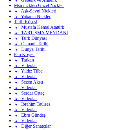
↳ Gebelik ve Annelik
Msn nickleri Güzel Nickler
↳ Aşk-Sevgi Nickleri
↳ Yabancı Nickler
Tarih Köşesi
↳ Mustafa Kemal Atatürk
↳ TARTIŞMA MEYDANI
↳ Türk Dünyası
↳ Osmanlı Tarihi
↳ Dünya Tarihi
Fan Köşesi
↳ Tarkan
↳ Videolar
↳ Yıldız Tilbe
↳ Videolar
↳ Sezen Aksu
↳ Videolar
↳ Serdar Ortaç
↳ Videolar
↳ Ibrahim Tatlıses
↳ Videolar
↳ Ebru Gündeş
↳ Videolar
↳ Diğer Sanatçılar