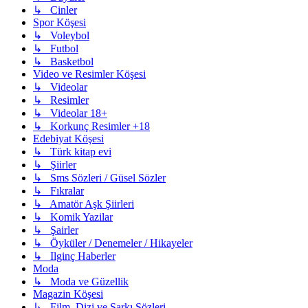
↳ Cinler
Spor Köşesi
↳ Voleybol
↳ Futbol
↳ Basketbol
Video ve Resimler Köşesi
↳ Videolar
↳ Resimler
↳ Videolar 18+
↳ Korkunç Resimler +18
Edebiyat Köşesi
↳ Türk kitap evi
↳ Şiirler
↳ Sms Sözleri / Güsel Sözler
↳ Fıkralar
↳ Amatör Aşk Şiirleri
↳ Komik Yazilar
↳ Şairler
↳ Öyküler / Denemeler / Hikayeler
↳ Ilginç Haberler
Moda
↳ Moda ve Güzellik
Magazin Köşesi
↳ Film, Dizi ve Şarkı Sözleri