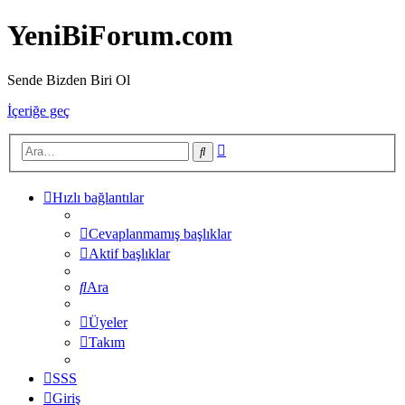
YeniBiForum.com
Sende Bizden Biri Ol
İçeriğe geç
Gelişmiş
Ara
arama
Hızlı bağlantılar
Cevaplanmamış başlıklar
Aktif başlıklar
Ara
Üyeler
Takım
SSS
Giriş