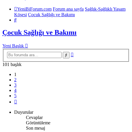
YeniBiForum.com
Forum ana sayfa
Sağlık-Sağlıklı Yaşam
Köşesi
Çocuk Sağlığı ve Bakımı
Ara
Çocuk Sağlığı ve Bakımı
Yeni Başlık
Gelişmiş
Ara
arama
101 başlık
1
2
3
4
5
Sonraki
Duyurular
Cevaplar
Görüntüleme
Son mesaj