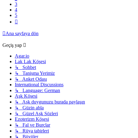
3
4
5
Sonraki
Ana sayfaya dön
Geçiş yap
Agar.io
Lak Lak Köşesi
↳ Sohbet
↳ Tanişma Yerimiz
↳ Anket Odası
International Discussions
↳ Language: German
Aşk Köşesi
↳ Aşk duygunuzu burada paylaşın
↳ Güzin abla
↳ Güzel Aşk Sözleri
Ezoterizm Köşesi
↳ Fal ve Burçlar
↳ Rüya tabirleri
↳ Büyüler