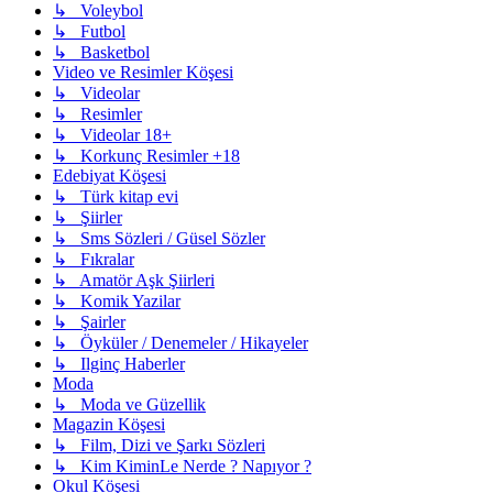
↳ Voleybol
↳ Futbol
↳ Basketbol
Video ve Resimler Köşesi
↳ Videolar
↳ Resimler
↳ Videolar 18+
↳ Korkunç Resimler +18
Edebiyat Köşesi
↳ Türk kitap evi
↳ Şiirler
↳ Sms Sözleri / Güsel Sözler
↳ Fıkralar
↳ Amatör Aşk Şiirleri
↳ Komik Yazilar
↳ Şairler
↳ Öyküler / Denemeler / Hikayeler
↳ Ilginç Haberler
Moda
↳ Moda ve Güzellik
Magazin Köşesi
↳ Film, Dizi ve Şarkı Sözleri
↳ Kim KiminLe Nerde ? Napıyor ?
Okul Köşesi