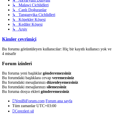
↳ Akvaryum Dünyası
↳ Malawi Cichlidleri
↳ Canlı Doğuranlar
↳ Tanganyika Cichlidleri
↳ Köpekler Köşesi
↳ Kediler Köşesi
↳ Arşiv
Kimler çevrimiçi
Bu forumu görüntüleyen kullanıcılar: Hiç bir kayıtlı kullanıcı yok ve
4 misafir
Forum izinleri
Bu foruma yeni başlıklar
gönderemezsiniz
Bu forumdaki başlıklara cevap
veremezsiniz
Bu forumdaki mesajlarınızı
düzenleyemezsiniz
Bu forumdaki mesajlarınızı
silemezsiniz
Bu foruma dosya ekleri
gönderemezsiniz
YeniBiForum.com
Forum ana sayfa
Tüm zamanlar
UTC+03:00
Çerezleri sil