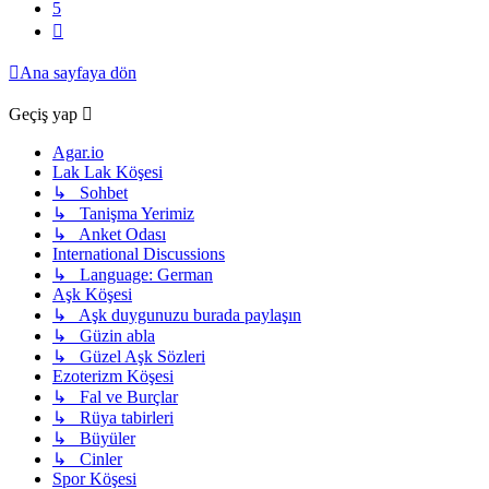
5
Sonraki
Ana sayfaya dön
Geçiş yap
Agar.io
Lak Lak Köşesi
↳ Sohbet
↳ Tanişma Yerimiz
↳ Anket Odası
International Discussions
↳ Language: German
Aşk Köşesi
↳ Aşk duygunuzu burada paylaşın
↳ Güzin abla
↳ Güzel Aşk Sözleri
Ezoterizm Köşesi
↳ Fal ve Burçlar
↳ Rüya tabirleri
↳ Büyüler
↳ Cinler
Spor Köşesi