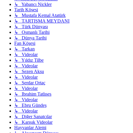
↳ Yabancı Nickler
Tarih Köşesi
↳ Mustafa Kemal Atatürk
↳ TARTIŞMA MEYDANI
↳ Türk Dünyası
↳ Osmanlı Tarihi
↳ Dünya Tarihi
Fan Köşesi
↳ Tarkan
↳ Videolar
↳ Yıldız Tilbe
↳ Videolar
↳ Sezen Aksu
↳ Videolar
↳ Serdar Ortaç
↳ Videolar
↳ Ibrahim Tatlıses
↳ Videolar
↳ Ebru Gündeş
↳ Videolar
↳ Diğer Sanatçılar
↳ Karışık Videolar
Hayvanlar Alemi