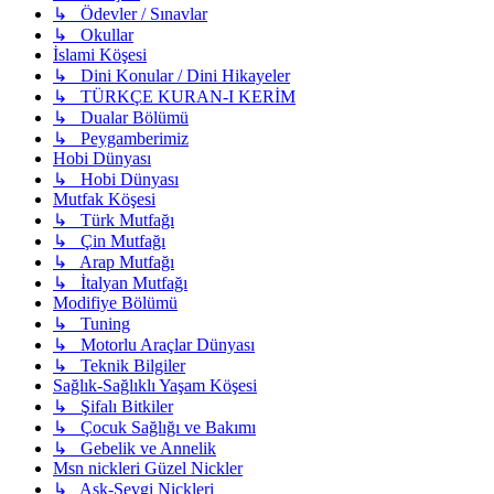
↳ Ödevler / Sınavlar
↳ Okullar
İslami Köşesi
↳ Dini Konular / Dini Hikayeler
↳ TÜRKÇE KURAN-I KERİM
↳ Dualar Bölümü
↳ Peygamberimiz
Hobi Dünyası
↳ Hobi Dünyası
Mutfak Köşesi
↳ Türk Mutfağı
↳ Çin Mutfağı
↳ Arap Mutfağı
↳ İtalyan Mutfağı
Modifiye Bölümü
↳ Tuning
↳ Motorlu Araçlar Dünyası
↳ Teknik Bilgiler
Sağlık-Sağlıklı Yaşam Köşesi
↳ Şifalı Bitkiler
↳ Çocuk Sağlığı ve Bakımı
↳ Gebelik ve Annelik
Msn nickleri Güzel Nickler
↳ Aşk-Sevgi Nickleri