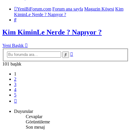
YeniBiForum.com
Forum ana sayfa
Magazin Köşesi
Kim
KiminLe Nerde ? Napıyor ?
Ara
Kim KiminLe Nerde ? Napıyor ?
Yeni Başlık
Gelişmiş
Ara
arama
101 başlık
1
2
3
4
5
Sonraki
Duyurular
Cevaplar
Görüntüleme
Son mesaj