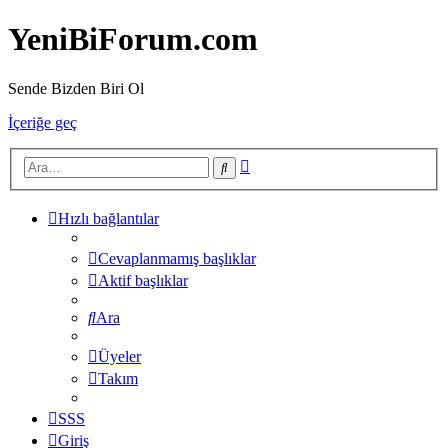
YeniBiForum.com
Sende Bizden Biri Ol
İçeriğe geç
Gelişmiş
Ara
arama
Hızlı bağlantılar
Cevaplanmamış başlıklar
Aktif başlıklar
Ara
Üyeler
Takım
SSS
Giriş