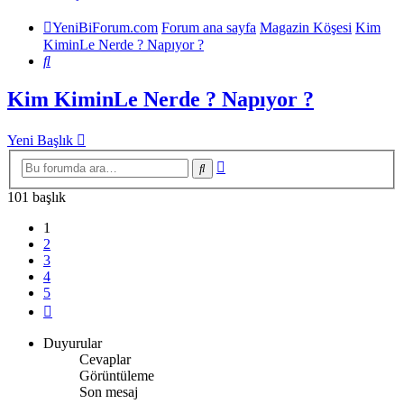
YeniBiForum.com
Forum ana sayfa
Magazin Köşesi
Kim
KiminLe Nerde ? Napıyor ?
Ara
Kim KiminLe Nerde ? Napıyor ?
Yeni Başlık
Gelişmiş
Ara
arama
101 başlık
1
2
3
4
5
Sonraki
Duyurular
Cevaplar
Görüntüleme
Son mesaj