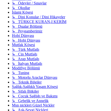
↳ Ödevler / Sınavlar
↳ Okullar
İslami Köşesi
↳ Dini Konular / Dini Hikayeler
↳ TÜRKÇE KURAN-I KERİM
↳ Dualar Bölümü
↳ Peygamberimiz
Hobi Dünyası
↳ Hobi Dünyası
Mutfak Köşesi
↳ Türk Mutfağı
↳ Çin Mutfağı
↳ Arap Mutfağı
↳ İtalyan Mutfağı
Modifiye Bölümü
↳ Tuning
↳ Motorlu Araçlar Dünyası
↳ Teknik Bilgiler
Sağlık-Sağlıklı Yaşam Köşesi
↳ Şifalı Bitkiler
↳ Çocuk Sağlığı ve Bakımı
↳ Gebelik ve Annelik
Msn nickleri Güzel Nickler
↳ Aşk-Sevgi Nickleri