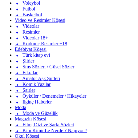
↳ Voleybol
↳ Futbol
↳ Basketbol
Video ve Resimler Köşesi
↳ Videolar
↳ Resimler
↳ Videolar 18+
↳ Korkunç Resimler +18
Edebiyat Köşesi
↳ Türk kitap evi
↳ Şiirler
↳ Sms Sözleri / Güsel Sözler
↳ Fıkralar
↳ Amatör Aşk Şiirleri
↳ Komik Yazilar
↳ Şairler
↳ Öyküler / Denemeler / Hikayeler
↳ Ilginç Haberler
Moda
↳ Moda ve Güzellik
Magazin Köşesi
↳ Film, Dizi ve Şarkı Sözleri
↳ Kim KiminLe Nerde ? Napıyor ?
Okul Köşesi