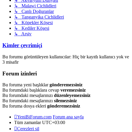
↳ Akvaryum Dünyası
↳ Malawi Cichlidleri
↳ Canlı Doğuranlar
↳ Tanganyika Cichlidleri
↳ Köpekler Köşesi
↳ Kediler Köşesi
↳ Arşiv
Kimler çevrimiçi
Bu forumu görüntüleyen kullanıcılar: Hiç bir kayıtlı kullanıcı yok ve
3 misafir
Forum izinleri
Bu foruma yeni başlıklar
gönderemezsiniz
Bu forumdaki başlıklara cevap
veremezsiniz
Bu forumdaki mesajlarınızı
düzenleyemezsiniz
Bu forumdaki mesajlarınızı
silemezsiniz
Bu foruma dosya ekleri
gönderemezsiniz
YeniBiForum.com
Forum ana sayfa
Tüm zamanlar
UTC+03:00
Çerezleri sil