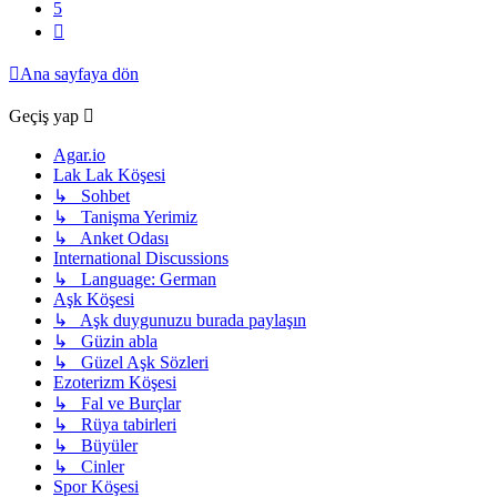
5
Sonraki
Ana sayfaya dön
Geçiş yap
Agar.io
Lak Lak Köşesi
↳ Sohbet
↳ Tanişma Yerimiz
↳ Anket Odası
International Discussions
↳ Language: German
Aşk Köşesi
↳ Aşk duygunuzu burada paylaşın
↳ Güzin abla
↳ Güzel Aşk Sözleri
Ezoterizm Köşesi
↳ Fal ve Burçlar
↳ Rüya tabirleri
↳ Büyüler
↳ Cinler
Spor Köşesi