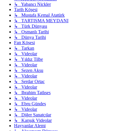
↳ Yabancı Nickler
Tarih Köşesi
↳ Mustafa Kemal Atatürk
↳ TARTIŞMA MEYDANI
↳ Türk Dünyası
↳ Osmanlı Tarihi
↳ Dünya Tarihi
Fan Köşesi
↳ Tarkan
↳ Videolar
↳ Yıldız Tilbe
↳ Videolar
↳ Sezen Aksu
↳ Videolar
↳ Serdar Ortaç
↳ Videolar
↳ Ibrahim Tatlıses
↳ Videolar
↳ Ebru Gündeş
↳ Videolar
↳ Diğer Sanatçılar
↳ Karışık Videolar
Hayvanlar Alemi