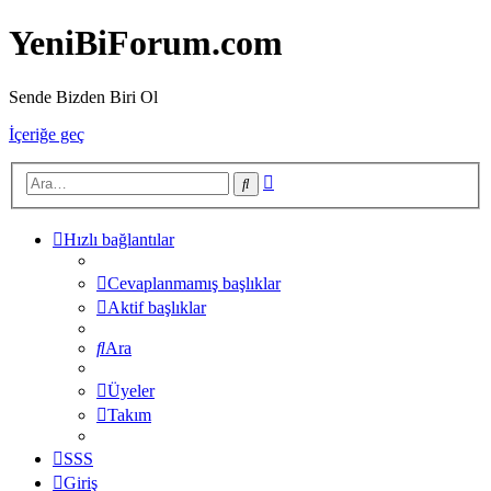
YeniBiForum.com
Sende Bizden Biri Ol
İçeriğe geç
Gelişmiş
Ara
arama
Hızlı bağlantılar
Cevaplanmamış başlıklar
Aktif başlıklar
Ara
Üyeler
Takım
SSS
Giriş