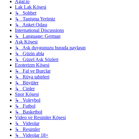
Agar.io
Lak Lak Köşesi
↳ Sohbet
↳ Tanişma Yerimiz
↳ Anket Odası
International Discussions
↳ Language: German
Aşk Köşesi
↳ Aşk duygunuzu burada paylaşın
↳ Güzin abla
↳ Güzel Aşk Sözleri
Ezoterizm Köşesi
↳ Fal ve Burçlar
↳ Rüya tabirleri
↳ Büyüler
↳ Cinler
Spor Köşesi
↳ Voleybol
↳ Futbol
↳ Basketbol
Video ve Resimler Köşesi
↳ Videolar
↳ Resimler
↳ Videolar 18+