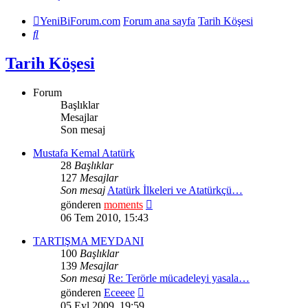
YeniBiForum.com
Forum ana sayfa
Tarih Köşesi
Ara
Tarih Köşesi
Forum
Başlıklar
Mesajlar
Son mesaj
Mustafa Kemal Atatürk
28
Başlıklar
127
Mesajlar
Son mesaj
Atatürk İlkeleri ve Atatürkçü…
Son
gönderen
moments
mesajı
06 Tem 2010, 15:43
görüntüle
TARTIŞMA MEYDANI
100
Başlıklar
139
Mesajlar
Son mesaj
Re: Terörle mücadeleyi yasala…
Son
gönderen
Eceeee
mesajı
05 Eyl 2009, 19:59