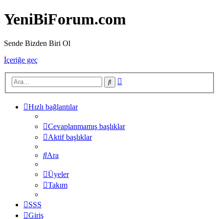
YeniBiForum.com
Sende Bizden Biri Ol
İçeriğe geç
Gelişmiş
Ara
arama
Hızlı bağlantılar
Cevaplanmamış başlıklar
Aktif başlıklar
Ara
Üyeler
Takım
SSS
Giriş