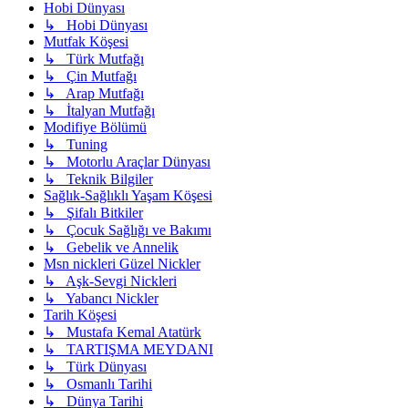
Hobi Dünyası
↳ Hobi Dünyası
Mutfak Köşesi
↳ Türk Mutfağı
↳ Çin Mutfağı
↳ Arap Mutfağı
↳ İtalyan Mutfağı
Modifiye Bölümü
↳ Tuning
↳ Motorlu Araçlar Dünyası
↳ Teknik Bilgiler
Sağlık-Sağlıklı Yaşam Köşesi
↳ Şifalı Bitkiler
↳ Çocuk Sağlığı ve Bakımı
↳ Gebelik ve Annelik
Msn nickleri Güzel Nickler
↳ Aşk-Sevgi Nickleri
↳ Yabancı Nickler
Tarih Köşesi
↳ Mustafa Kemal Atatürk
↳ TARTIŞMA MEYDANI
↳ Türk Dünyası
↳ Osmanlı Tarihi
↳ Dünya Tarihi