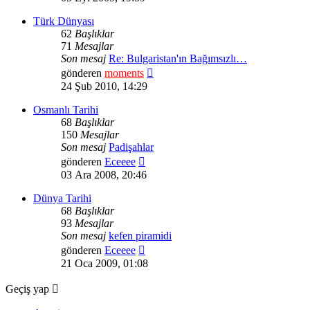
görüntüle
Türk Dünyası
62
Başlıklar
71
Mesajlar
Son mesaj
Re: Bulgaristan'ın Bağımsızlı…
Son
gönderen
moments
mesajı
24 Şub 2010, 14:29
görüntüle
Osmanlı Tarihi
68
Başlıklar
150
Mesajlar
Son mesaj
Padişahlar
Son
gönderen
Eceeee
mesajı
03 Ara 2008, 20:46
görüntüle
Dünya Tarihi
68
Başlıklar
93
Mesajlar
Son mesaj
kefen piramidi
Son
gönderen
Eceeee
mesajı
21 Oca 2009, 01:08
görüntüle
Geçiş yap