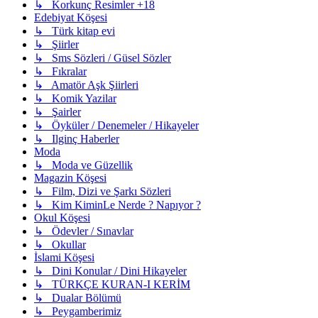
↳ Korkunç Resimler +18
Edebiyat Köşesi
↳ Türk kitap evi
↳ Şiirler
↳ Sms Sözleri / Güsel Sözler
↳ Fıkralar
↳ Amatör Aşk Şiirleri
↳ Komik Yazilar
↳ Şairler
↳ Öyküler / Denemeler / Hikayeler
↳ Ilginç Haberler
Moda
↳ Moda ve Güzellik
Magazin Köşesi
↳ Film, Dizi ve Şarkı Sözleri
↳ Kim KiminLe Nerde ? Napıyor ?
Okul Köşesi
↳ Ödevler / Sınavlar
↳ Okullar
İslami Köşesi
↳ Dini Konular / Dini Hikayeler
↳ TÜRKÇE KURAN-I KERİM
↳ Dualar Bölümü
↳ Peygamberimiz