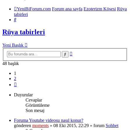
YeniBiForum.com
Forum ana sayfa
Ezoterizm Köşesi
Rüya
tabirleri
Ara
Rüya tabirleri
Yeni Başlık
Gelişmiş
Ara
arama
48 başlık
1
2
Sonraki
Duyurular
Cevaplar
Görüntüleme
Son mesaj
Foruma Youtube videosu nasıl konur?
gönderen
moments
» 08 Eki 2015, 22:29 » forum
Sohbet