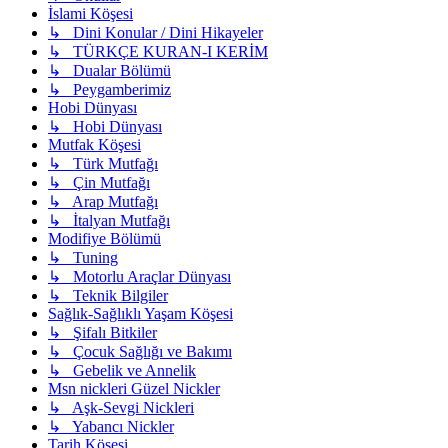
İslami Köşesi
↳ Dini Konular / Dini Hikayeler
↳ TÜRKÇE KURAN-I KERİM
↳ Dualar Bölümü
↳ Peygamberimiz
Hobi Dünyası
↳ Hobi Dünyası
Mutfak Köşesi
↳ Türk Mutfağı
↳ Çin Mutfağı
↳ Arap Mutfağı
↳ İtalyan Mutfağı
Modifiye Bölümü
↳ Tuning
↳ Motorlu Araçlar Dünyası
↳ Teknik Bilgiler
Sağlık-Sağlıklı Yaşam Köşesi
↳ Şifalı Bitkiler
↳ Çocuk Sağlığı ve Bakımı
↳ Gebelik ve Annelik
Msn nickleri Güzel Nickler
↳ Aşk-Sevgi Nickleri
↳ Yabancı Nickler
Tarih Köşesi