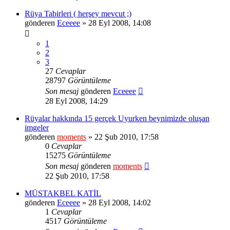
Rüya Tabirleri ( herşey mevcut ;)
gönderen
Eceeee
» 28 Eyl 2008, 14:08
1
2
3
27
Cevaplar
28797
Görüntüleme
Son mesaj
gönderen
Eceeee
28 Eyl 2008, 14:29
Rüyalar hakkında 15 gerçek Uyurken beynimizde oluşan
imgeler
gönderen
moments
» 22 Şub 2010, 17:58
0
Cevaplar
15275
Görüntüleme
Son mesaj
gönderen
moments
22 Şub 2010, 17:58
MÜSTAKBEL KATİL
gönderen
Eceeee
» 28 Eyl 2008, 14:02
1
Cevaplar
4517
Görüntüleme