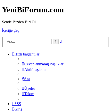
YeniBiForum.com
Sende Bizden Biri Ol
İçeriğe geç
Gelişmiş
Ara
arama
Hızlı bağlantılar
Cevaplanmamış başlıklar
Aktif başlıklar
Ara
Üyeler
Takım
SSS
Giriş