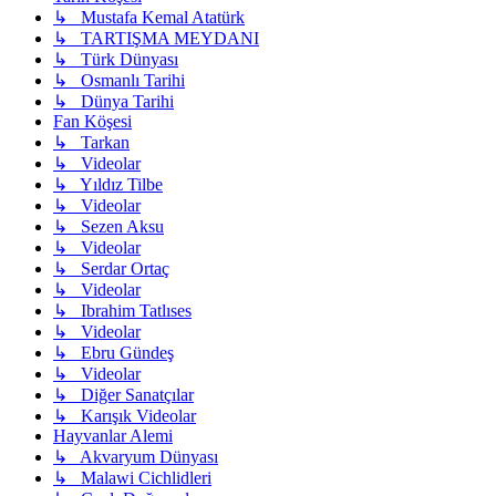
↳ Mustafa Kemal Atatürk
↳ TARTIŞMA MEYDANI
↳ Türk Dünyası
↳ Osmanlı Tarihi
↳ Dünya Tarihi
Fan Köşesi
↳ Tarkan
↳ Videolar
↳ Yıldız Tilbe
↳ Videolar
↳ Sezen Aksu
↳ Videolar
↳ Serdar Ortaç
↳ Videolar
↳ Ibrahim Tatlıses
↳ Videolar
↳ Ebru Gündeş
↳ Videolar
↳ Diğer Sanatçılar
↳ Karışık Videolar
Hayvanlar Alemi
↳ Akvaryum Dünyası
↳ Malawi Cichlidleri