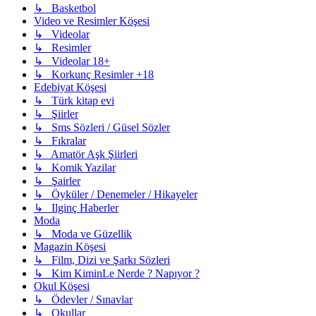
↳ Basketbol
Video ve Resimler Köşesi
↳ Videolar
↳ Resimler
↳ Videolar 18+
↳ Korkunç Resimler +18
Edebiyat Köşesi
↳ Türk kitap evi
↳ Şiirler
↳ Sms Sözleri / Güsel Sözler
↳ Fıkralar
↳ Amatör Aşk Şiirleri
↳ Komik Yazilar
↳ Şairler
↳ Öyküler / Denemeler / Hikayeler
↳ Ilginç Haberler
Moda
↳ Moda ve Güzellik
Magazin Köşesi
↳ Film, Dizi ve Şarkı Sözleri
↳ Kim KiminLe Nerde ? Napıyor ?
Okul Köşesi
↳ Ödevler / Sınavlar
↳ Okullar