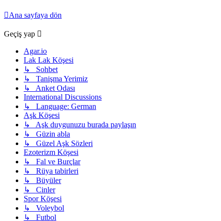
Ana sayfaya dön
Geçiş yap
Agar.io
Lak Lak Köşesi
↳ Sohbet
↳ Tanişma Yerimiz
↳ Anket Odası
International Discussions
↳ Language: German
Aşk Köşesi
↳ Aşk duygunuzu burada paylaşın
↳ Güzin abla
↳ Güzel Aşk Sözleri
Ezoterizm Köşesi
↳ Fal ve Burçlar
↳ Rüya tabirleri
↳ Büyüler
↳ Cinler
Spor Köşesi
↳ Voleybol
↳ Futbol