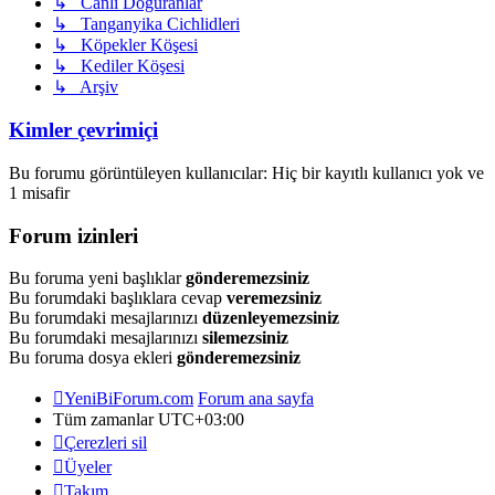
↳ Canlı Doğuranlar
↳ Tanganyika Cichlidleri
↳ Köpekler Köşesi
↳ Kediler Köşesi
↳ Arşiv
Kimler çevrimiçi
Bu forumu görüntüleyen kullanıcılar: Hiç bir kayıtlı kullanıcı yok ve
1 misafir
Forum izinleri
Bu foruma yeni başlıklar
gönderemezsiniz
Bu forumdaki başlıklara cevap
veremezsiniz
Bu forumdaki mesajlarınızı
düzenleyemezsiniz
Bu forumdaki mesajlarınızı
silemezsiniz
Bu foruma dosya ekleri
gönderemezsiniz
YeniBiForum.com
Forum ana sayfa
Tüm zamanlar
UTC+03:00
Çerezleri sil
Üyeler
Takım