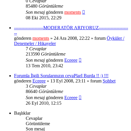
0
Cevaplar
85480
Görüntüleme
Son mesaj
gönderen
moments
08 Eki 2015, 22:29
--------------------MODERATÖR ARIYORUZ--------------------
--
gönderen
moments
» 24 Ara 2008, 22:22 » forum
Öyküler /
Denemeler / Hikayeler
7
Cevaplar
213590
Görüntüleme
Son mesaj
gönderen
Eceeee
13 Tem 2010, 23:42
Forumla İlgili Sorularınızın cevaPlarI Burda !! ;) !!!
gönderen
Eceeee
» 13 Eyl 2008, 23:11 » forum
Sohbet
3
Cevaplar
86640
Görüntüleme
Son mesaj
gönderen
Eceeee
26 Eyl 2010, 12:15
Başlıklar
Cevaplar
Görüntüleme
Son mesaj