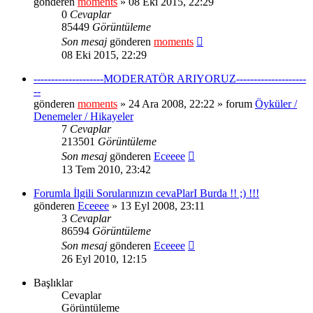
gönderen
moments
» 08 Eki 2015, 22:29
0
Cevaplar
85449
Görüntüleme
Son mesaj
gönderen
moments
08 Eki 2015, 22:29
--------------------MODERATÖR ARIYORUZ--------------------
--
gönderen
moments
» 24 Ara 2008, 22:22 » forum
Öyküler /
Denemeler / Hikayeler
7
Cevaplar
213501
Görüntüleme
Son mesaj
gönderen
Eceeee
13 Tem 2010, 23:42
Forumla İlgili Sorularınızın cevaPlarI Burda !! ;) !!!
gönderen
Eceeee
» 13 Eyl 2008, 23:11
3
Cevaplar
86594
Görüntüleme
Son mesaj
gönderen
Eceeee
26 Eyl 2010, 12:15
Başlıklar
Cevaplar
Görüntüleme