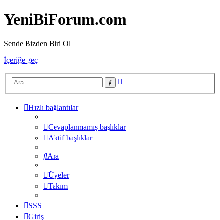
YeniBiForum.com
Sende Bizden Biri Ol
İçeriğe geç
Gelişmiş
Ara
arama
Hızlı bağlantılar
Cevaplanmamış başlıklar
Aktif başlıklar
Ara
Üyeler
Takım
SSS
Giriş