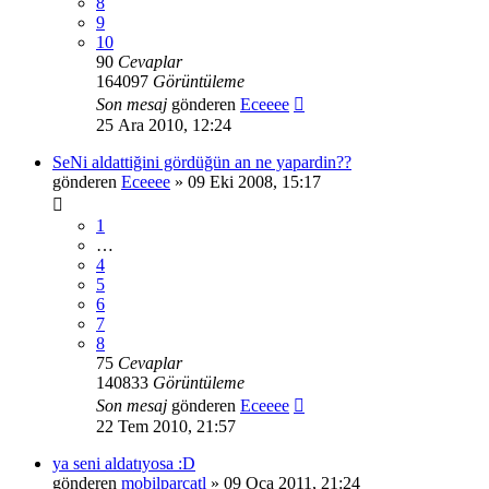
8
9
10
90
Cevaplar
164097
Görüntüleme
Son mesaj
gönderen
Eceeee
25 Ara 2010, 12:24
SeNi aldattiğini gördüğün an ne yapardin??
gönderen
Eceeee
» 09 Eki 2008, 15:17
1
…
4
5
6
7
8
75
Cevaplar
140833
Görüntüleme
Son mesaj
gönderen
Eceeee
22 Tem 2010, 21:57
ya seni aldatıyosa :D
gönderen
mobilparcatl
» 09 Oca 2011, 21:24