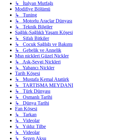
↳ İtalyan Mutfağı
Modifiye Bölümü
↳ Tuning
↳ Motorlu Araçlar Dünyası
↳ Teknik Bilgiler
Sağlık-Sağlıklı Yaşam Köşesi
↳ Şifalı Bitkiler
↳ Çocuk Sağlığı ve Bakımı
↳ Gebelik ve Annelik
Msn nickleri Güzel Nickler
↳ Aşk-Sevgi Nickleri
↳ Yabancı Nickler
Tarih Köşesi
↳ Mustafa Kemal Atatürk
↳ TARTIŞMA MEYDANI
↳ Türk Dünyası
↳ Osmanlı Tarihi
↳ Dünya Tarihi
Fan Köşesi
↳ Tarkan
↳ Videolar
↳ Yıldız Tilbe
↳ Videolar
↳ Sezen Aksu