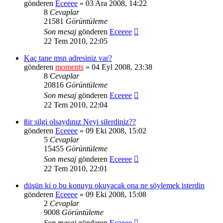
gönderen
Eceeee
» 03 Ara 2008, 14:22
8
Cevaplar
21581
Görüntüleme
Son mesaj
gönderen
Eceeee
22 Tem 2010, 22:05
Kaç tane msn adresiniz var?
gönderen
moments
» 04 Eyl 2008, 23:38
8
Cevaplar
20816
Görüntüleme
Son mesaj
gönderen
Eceeee
22 Tem 2010, 22:04
ßir silgi olsaydınız Neyi silerdiniz??
gönderen
Eceeee
» 09 Eki 2008, 15:02
5
Cevaplar
15455
Görüntüleme
Son mesaj
gönderen
Eceeee
22 Tem 2010, 22:01
düşün ki o bu konuyu okuyacak ona ne söylemek isterdin
gönderen
Eceeee
» 09 Eki 2008, 15:08
2
Cevaplar
9008
Görüntüleme
Son mesaj
gönderen
Eceeee