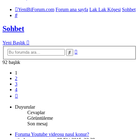
YeniBiForum.com
Forum ana sayfa
Lak Lak Köşesi
Sohbet
Ara
Sohbet
Yeni Başlık
Gelişmiş
Ara
arama
92 başlık
1
2
3
4
Sonraki
Duyurular
Cevaplar
Görüntüleme
Son mesaj
Foruma Youtube videosu nasıl konur?