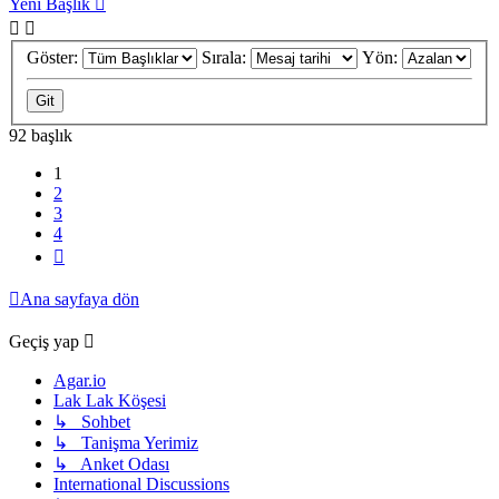
Yeni Başlık
Göster:
Sırala:
Yön:
92 başlık
1
2
3
4
Sonraki
Ana sayfaya dön
Geçiş yap
Agar.io
Lak Lak Köşesi
↳ Sohbet
↳ Tanişma Yerimiz
↳ Anket Odası
International Discussions