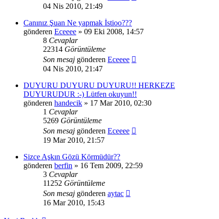
04 Nis 2010, 21:49
Canınız Şuan Ne yapmak İstioo???
gönderen
Eceeee
» 09 Eki 2008, 14:57
8
Cevaplar
22314
Görüntüleme
Son mesaj
gönderen
Eceeee
04 Nis 2010, 21:47
DUYURU DUYURU DUYURU!! HERKEZE
DUYURUDUR :-) Lütfen okuyun!!
gönderen
handecik
» 17 Mar 2010, 02:30
1
Cevaplar
5269
Görüntüleme
Son mesaj
gönderen
Eceeee
19 Mar 2010, 21:57
Sizce Aşkın Gözü Körmüdür??
gönderen
berfin
» 16 Tem 2009, 22:59
3
Cevaplar
11252
Görüntüleme
Son mesaj
gönderen
aytac
16 Mar 2010, 15:43