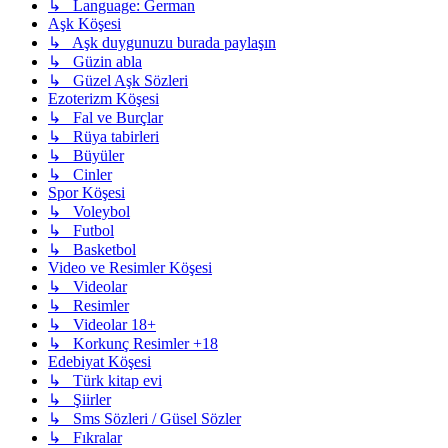
↳ Language: German
Aşk Köşesi
↳ Aşk duygunuzu burada paylaşın
↳ Güzin abla
↳ Güzel Aşk Sözleri
Ezoterizm Köşesi
↳ Fal ve Burçlar
↳ Rüya tabirleri
↳ Büyüler
↳ Cinler
Spor Köşesi
↳ Voleybol
↳ Futbol
↳ Basketbol
Video ve Resimler Köşesi
↳ Videolar
↳ Resimler
↳ Videolar 18+
↳ Korkunç Resimler +18
Edebiyat Köşesi
↳ Türk kitap evi
↳ Şiirler
↳ Sms Sözleri / Güsel Sözler
↳ Fıkralar