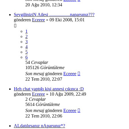
20 Ağu 2010, 12:34
SevgiliniziN Ailesi ..................naparsınız???
gönderen
Eceeee
» 09 Eki 2008, 15:01
1
2
3
4
5
6
54
Cevaplar
105126
Görüntüleme
Son mesaj
gönderen
Eceeee
22 Tem 2010, 22:07
Heh chat yaptığı kişi annesi çıkınca :D
gönderen
Eceeee
» 10 Ağu 2009, 22:49
2
Cevaplar
5614
Görüntüleme
Son mesaj
gönderen
Eceeee
22 Tem 2010, 22:06
ALdatılırsanız nAparsınız*?