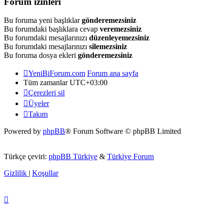
Forum izinleri
Bu foruma yeni başlıklar
gönderemezsiniz
Bu forumdaki başlıklara cevap
veremezsiniz
Bu forumdaki mesajlarınızı
düzenleyemezsiniz
Bu forumdaki mesajlarınızı
silemezsiniz
Bu foruma dosya ekleri
gönderemezsiniz
YeniBiForum.com
Forum ana sayfa
Tüm zamanlar
UTC+03:00
Çerezleri sil
Üyeler
Takım
Powered by
phpBB
® Forum Software © phpBB Limited
Türkçe çeviri:
phpBB Türkiye
&
Türkiye Forum
Gizlilik
|
Koşullar