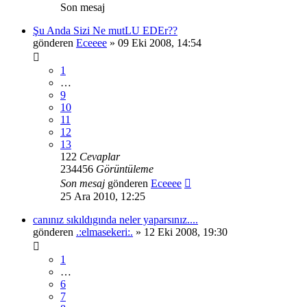
Son mesaj
Şu Anda Sizi Ne mutLU EDEr??
gönderen
Eceeee
» 09 Eki 2008, 14:54
1
…
9
10
11
12
13
122
Cevaplar
234456
Görüntüleme
Son mesaj
gönderen
Eceeee
25 Ara 2010, 12:25
canınız sıkıldıgında neler yaparsınız....
gönderen
.:elmasekeri:.
» 12 Eki 2008, 19:30
1
…
6
7