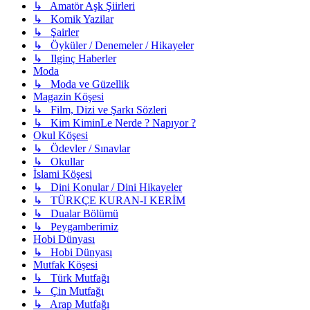
↳ Amatör Aşk Şiirleri
↳ Komik Yazilar
↳ Şairler
↳ Öyküler / Denemeler / Hikayeler
↳ Ilginç Haberler
Moda
↳ Moda ve Güzellik
Magazin Köşesi
↳ Film, Dizi ve Şarkı Sözleri
↳ Kim KiminLe Nerde ? Napıyor ?
Okul Köşesi
↳ Ödevler / Sınavlar
↳ Okullar
İslami Köşesi
↳ Dini Konular / Dini Hikayeler
↳ TÜRKÇE KURAN-I KERİM
↳ Dualar Bölümü
↳ Peygamberimiz
Hobi Dünyası
↳ Hobi Dünyası
Mutfak Köşesi
↳ Türk Mutfağı
↳ Çin Mutfağı
↳ Arap Mutfağı