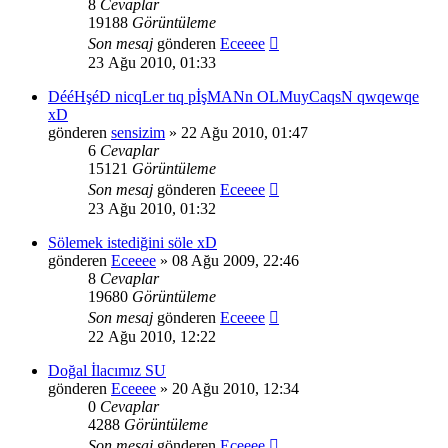
8
Cevaplar
19188
Görüntüleme
Son mesaj
gönderen
Eceeee
23 Ağu 2010, 01:33
DééHşéD nicqLer tıq pİşMANn OLMuyCaqsN qwqewqe
xD
gönderen
sensizim
» 22 Ağu 2010, 01:47
6
Cevaplar
15121
Görüntüleme
Son mesaj
gönderen
Eceeee
23 Ağu 2010, 01:32
Sölemek istediğini söle xD
gönderen
Eceeee
» 08 Ağu 2009, 22:46
8
Cevaplar
19680
Görüntüleme
Son mesaj
gönderen
Eceeee
22 Ağu 2010, 12:22
Doğal İlacımız SU
gönderen
Eceeee
» 20 Ağu 2010, 12:34
0
Cevaplar
4288
Görüntüleme
Son mesaj
gönderen
Eceeee