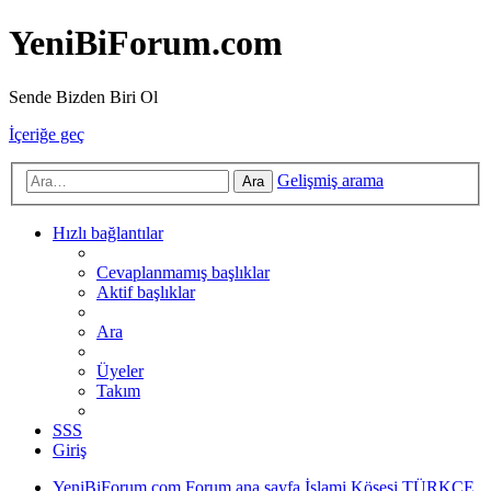
YeniBiForum.com
Sende Bizden Biri Ol
İçeriğe geç
Gelişmiş arama
Ara
Hızlı bağlantılar
Cevaplanmamış başlıklar
Aktif başlıklar
Ara
Üyeler
Takım
SSS
Giriş
YeniBiForum.com
Forum ana sayfa
İslami Köşesi
TÜRKÇE