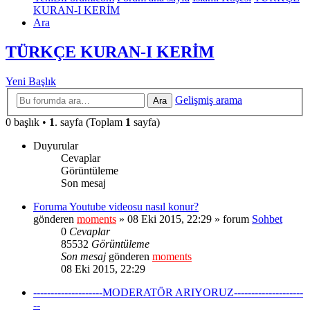
KURAN-I KERİM
Ara
TÜRKÇE KURAN-I KERİM
Yeni Başlık
Gelişmiş arama
Ara
0 başlık •
1
. sayfa (Toplam
1
sayfa)
Duyurular
Cevaplar
Görüntüleme
Son mesaj
Foruma Youtube videosu nasıl konur?
gönderen
moments
» 08 Eki 2015, 22:29 » forum
Sohbet
0
Cevaplar
85532
Görüntüleme
Son mesaj
gönderen
moments
08 Eki 2015, 22:29
--------------------MODERATÖR ARIYORUZ--------------------
--