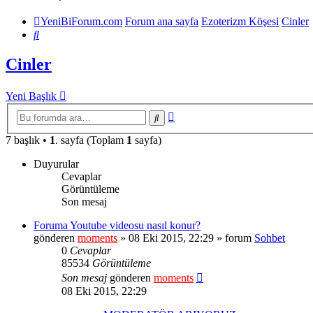
YeniBiForum.com
Forum ana sayfa
Ezoterizm Köşesi
Cinler
Ara
Cinler
Yeni Başlık
Gelişmiş
Ara
arama
7 başlık •
1
. sayfa (Toplam
1
sayfa)
Duyurular
Cevaplar
Görüntüleme
Son mesaj
Foruma Youtube videosu nasıl konur?
gönderen
moments
» 08 Eki 2015, 22:29 » forum
Sohbet
0
Cevaplar
85534
Görüntüleme
Son mesaj
gönderen
moments
08 Eki 2015, 22:29