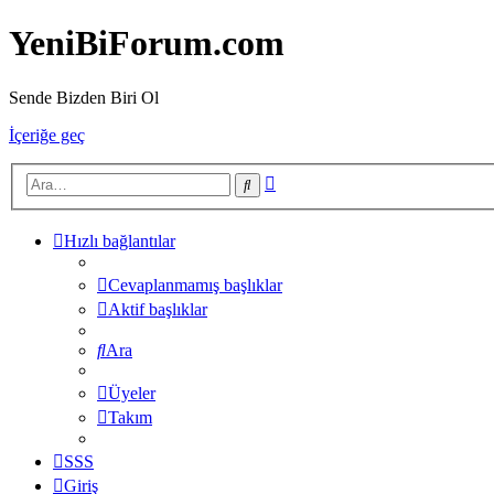
YeniBiForum.com
Sende Bizden Biri Ol
İçeriğe geç
Gelişmiş
Ara
arama
Hızlı bağlantılar
Cevaplanmamış başlıklar
Aktif başlıklar
Ara
Üyeler
Takım
SSS
Giriş