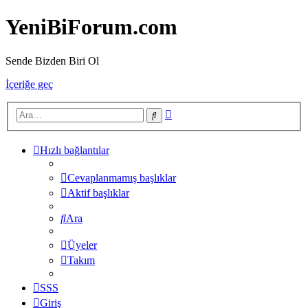
YeniBiForum.com
Sende Bizden Biri Ol
İçeriğe geç
Gelişmiş
Ara
arama
Hızlı bağlantılar
Cevaplanmamış başlıklar
Aktif başlıklar
Ara
Üyeler
Takım
SSS
Giriş