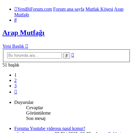
YeniBiForum.com
Forum ana sayfa
Mutfak Köşesi
Arap
Mutfağı
Ara
Arap Mutfağı
Yeni Başlık
Gelişmiş
Ara
arama
51 başlık
1
2
3
Sonraki
Duyurular
Cevaplar
Görüntüleme
Son mesaj
Foruma Youtube videosu nasıl konur?