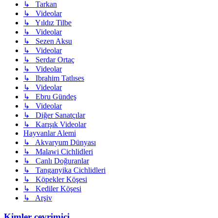
↳ Tarkan
↳ Videolar
↳ Yıldız Tilbe
↳ Videolar
↳ Sezen Aksu
↳ Videolar
↳ Serdar Ortaç
↳ Videolar
↳ Ibrahim Tatlıses
↳ Videolar
↳ Ebru Gündeş
↳ Videolar
↳ Diğer Sanatçılar
↳ Karışık Videolar
Hayvanlar Alemi
↳ Akvaryum Dünyası
↳ Malawi Cichlidleri
↳ Canlı Doğuranlar
↳ Tanganyika Cichlidleri
↳ Köpekler Köşesi
↳ Kediler Köşesi
↳ Arşiv
Kimler çevrimiçi