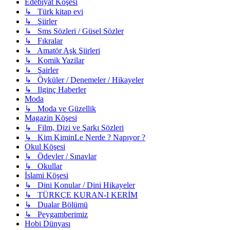
Edebiyat Köşesi
↳ Türk kitap evi
↳ Şiirler
↳ Sms Sözleri / Güsel Sözler
↳ Fıkralar
↳ Amatör Aşk Şiirleri
↳ Komik Yazilar
↳ Şairler
↳ Öyküler / Denemeler / Hikayeler
↳ Ilginç Haberler
Moda
↳ Moda ve Güzellik
Magazin Köşesi
↳ Film, Dizi ve Şarkı Sözleri
↳ Kim KiminLe Nerde ? Napıyor ?
Okul Köşesi
↳ Ödevler / Sınavlar
↳ Okullar
İslami Köşesi
↳ Dini Konular / Dini Hikayeler
↳ TÜRKÇE KURAN-I KERİM
↳ Dualar Bölümü
↳ Peygamberimiz
Hobi Dünyası