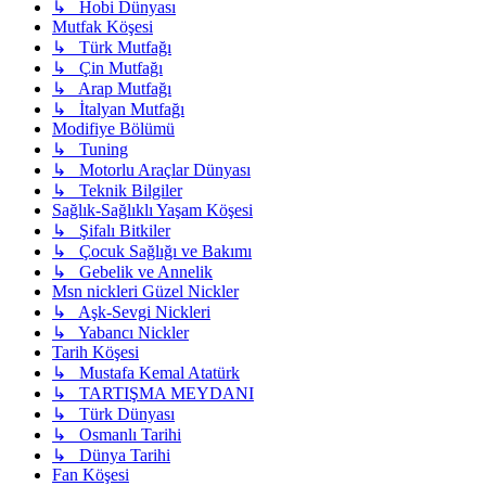
↳ Hobi Dünyası
Mutfak Köşesi
↳ Türk Mutfağı
↳ Çin Mutfağı
↳ Arap Mutfağı
↳ İtalyan Mutfağı
Modifiye Bölümü
↳ Tuning
↳ Motorlu Araçlar Dünyası
↳ Teknik Bilgiler
Sağlık-Sağlıklı Yaşam Köşesi
↳ Şifalı Bitkiler
↳ Çocuk Sağlığı ve Bakımı
↳ Gebelik ve Annelik
Msn nickleri Güzel Nickler
↳ Aşk-Sevgi Nickleri
↳ Yabancı Nickler
Tarih Köşesi
↳ Mustafa Kemal Atatürk
↳ TARTIŞMA MEYDANI
↳ Türk Dünyası
↳ Osmanlı Tarihi
↳ Dünya Tarihi
Fan Köşesi