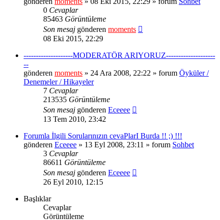
gönderen
moments
» 08 Eki 2015, 22:29 » forum
Sohbet
0
Cevaplar
85463
Görüntüleme
Son mesaj
gönderen
moments
08 Eki 2015, 22:29
--------------------MODERATÖR ARIYORUZ--------------------
--
gönderen
moments
» 24 Ara 2008, 22:22 » forum
Öyküler /
Denemeler / Hikayeler
7
Cevaplar
213535
Görüntüleme
Son mesaj
gönderen
Eceeee
13 Tem 2010, 23:42
Forumla İlgili Sorularınızın cevaPlarI Burda !! ;) !!!
gönderen
Eceeee
» 13 Eyl 2008, 23:11 » forum
Sohbet
3
Cevaplar
86611
Görüntüleme
Son mesaj
gönderen
Eceeee
26 Eyl 2010, 12:15
Başlıklar
Cevaplar
Görüntüleme