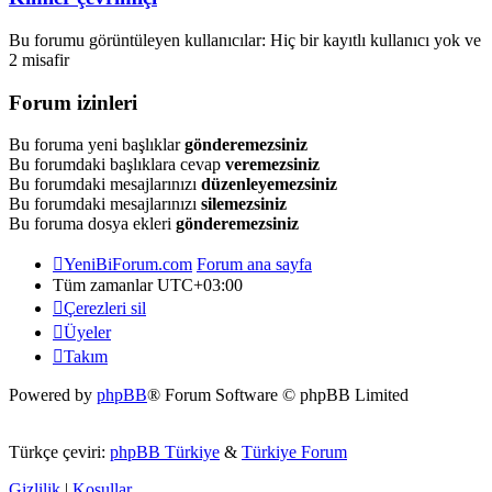
Bu forumu görüntüleyen kullanıcılar: Hiç bir kayıtlı kullanıcı yok ve
2 misafir
Forum izinleri
Bu foruma yeni başlıklar
gönderemezsiniz
Bu forumdaki başlıklara cevap
veremezsiniz
Bu forumdaki mesajlarınızı
düzenleyemezsiniz
Bu forumdaki mesajlarınızı
silemezsiniz
Bu foruma dosya ekleri
gönderemezsiniz
YeniBiForum.com
Forum ana sayfa
Tüm zamanlar
UTC+03:00
Çerezleri sil
Üyeler
Takım
Powered by
phpBB
® Forum Software © phpBB Limited
Türkçe çeviri:
phpBB Türkiye
&
Türkiye Forum
Gizlilik
|
Koşullar