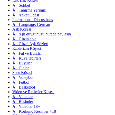
Lak Lak Köşesi
↳ Sohbet
↳ Tanişma Yerimiz
↳ Anket Odası
International Discussions
↳ Language: German
Aşk Köşesi
↳ Aşk duygunuzu burada paylaşın
↳ Güzin abla
↳ Güzel Aşk Sözleri
Ezoterizm Köşesi
↳ Fal ve Burçlar
↳ Rüya tabirleri
↳ Büyüler
↳ Cinler
Spor Köşesi
↳ Voleybol
↳ Futbol
↳ Basketbol
Video ve Resimler Köşesi
↳ Videolar
↳ Resimler
↳ Videolar 18+
↳ Korkunç Resimler +18