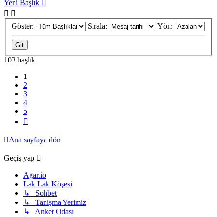
Yeni Başlık
Göster:
Sırala:
Yön:
103 başlık
1
2
3
4
5
Sonraki
Ana sayfaya dön
Geçiş yap
Agar.io
Lak Lak Köşesi
↳ Sohbet
↳ Tanişma Yerimiz
↳ Anket Odası