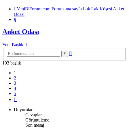
YeniBiForum.com
Forum ana sayfa
Lak Lak Köşesi
Anket
Odası
Ara
Anket Odası
Yeni Başlık
Gelişmiş
Ara
arama
103 başlık
1
2
3
4
5
Sonraki
Duyurular
Cevaplar
Görüntüleme
Son mesaj