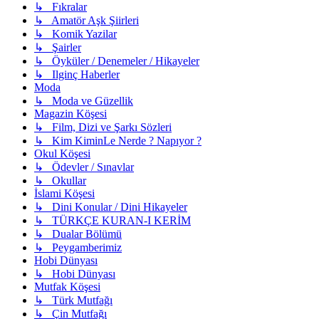
↳ Fıkralar
↳ Amatör Aşk Şiirleri
↳ Komik Yazilar
↳ Şairler
↳ Öyküler / Denemeler / Hikayeler
↳ Ilginç Haberler
Moda
↳ Moda ve Güzellik
Magazin Köşesi
↳ Film, Dizi ve Şarkı Sözleri
↳ Kim KiminLe Nerde ? Napıyor ?
Okul Köşesi
↳ Ödevler / Sınavlar
↳ Okullar
İslami Köşesi
↳ Dini Konular / Dini Hikayeler
↳ TÜRKÇE KURAN-I KERİM
↳ Dualar Bölümü
↳ Peygamberimiz
Hobi Dünyası
↳ Hobi Dünyası
Mutfak Köşesi
↳ Türk Mutfağı
↳ Çin Mutfağı