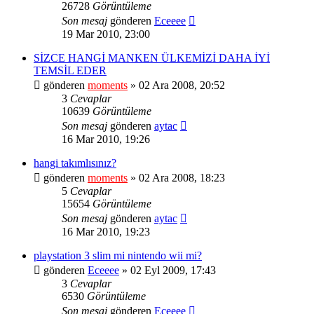
26728
Görüntüleme
Son mesaj
gönderen
Eceeee
19 Mar 2010, 23:00
SİZCE HANGİ MANKEN ÜLKEMİZİ DAHA İYİ
TEMSİL EDER
gönderen
moments
» 02 Ara 2008, 20:52
3
Cevaplar
10639
Görüntüleme
Son mesaj
gönderen
aytac
16 Mar 2010, 19:26
hangi takımlısınız?
gönderen
moments
» 02 Ara 2008, 18:23
5
Cevaplar
15654
Görüntüleme
Son mesaj
gönderen
aytac
16 Mar 2010, 19:23
playstation 3 slim mi nintendo wii mi?
gönderen
Eceeee
» 02 Eyl 2009, 17:43
3
Cevaplar
6530
Görüntüleme
Son mesaj
gönderen
Eceeee