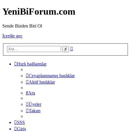
YeniBiForum.com
Sende Bizden Biri Ol
İçeriğe geç
Gelişmiş
Ara
arama
Hızlı bağlantılar
Cevaplanmamış başlıklar
Aktif başlıklar
Ara
Üyeler
Takım
SSS
Giriş