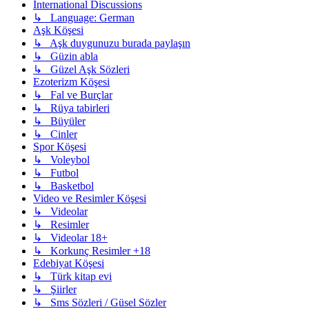
International Discussions
↳ Language: German
Aşk Köşesi
↳ Aşk duygunuzu burada paylaşın
↳ Güzin abla
↳ Güzel Aşk Sözleri
Ezoterizm Köşesi
↳ Fal ve Burçlar
↳ Rüya tabirleri
↳ Büyüler
↳ Cinler
Spor Köşesi
↳ Voleybol
↳ Futbol
↳ Basketbol
Video ve Resimler Köşesi
↳ Videolar
↳ Resimler
↳ Videolar 18+
↳ Korkunç Resimler +18
Edebiyat Köşesi
↳ Türk kitap evi
↳ Şiirler
↳ Sms Sözleri / Güsel Sözler