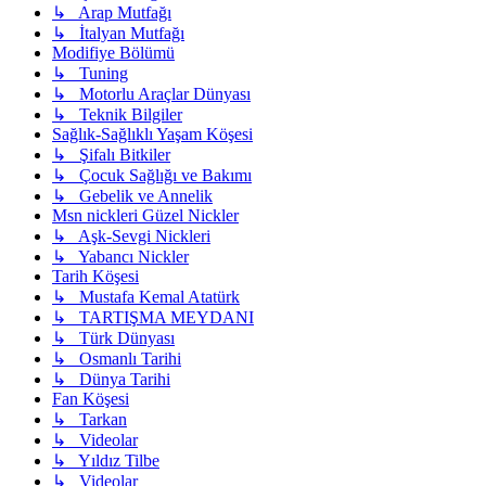
↳ Arap Mutfağı
↳ İtalyan Mutfağı
Modifiye Bölümü
↳ Tuning
↳ Motorlu Araçlar Dünyası
↳ Teknik Bilgiler
Sağlık-Sağlıklı Yaşam Köşesi
↳ Şifalı Bitkiler
↳ Çocuk Sağlığı ve Bakımı
↳ Gebelik ve Annelik
Msn nickleri Güzel Nickler
↳ Aşk-Sevgi Nickleri
↳ Yabancı Nickler
Tarih Köşesi
↳ Mustafa Kemal Atatürk
↳ TARTIŞMA MEYDANI
↳ Türk Dünyası
↳ Osmanlı Tarihi
↳ Dünya Tarihi
Fan Köşesi
↳ Tarkan
↳ Videolar
↳ Yıldız Tilbe
↳ Videolar