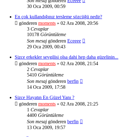
Son mesaj
gönderen
Eceeee
30 Oca 2009, 00:59
En çok kullandığınız tersleme sözcüğü nedir?
gönderen
moments
» 02 Ara 2008, 20:56
3
Cevaplar
10178
Görüntüleme
Son mesaj
gönderen
Eceeee
29 Oca 2009, 00:43
Sizce erkekler sevgilisi olsa dahi hep daha güzelinin...
gönderen
moments
» 02 Ara 2008, 21:54
2
Cevaplar
5410
Görüntüleme
Son mesaj
gönderen
berfin
14 Oca 2009, 17:58
Sizce Hayatın En Güzel Yanı ?
gönderen
moments
» 02 Ara 2008, 21:25
1
Cevaplar
4400
Görüntüleme
Son mesaj
gönderen
berfin
13 Oca 2009, 19:57