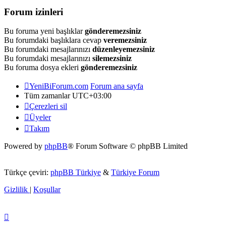
Forum izinleri
Bu foruma yeni başlıklar
gönderemezsiniz
Bu forumdaki başlıklara cevap
veremezsiniz
Bu forumdaki mesajlarınızı
düzenleyemezsiniz
Bu forumdaki mesajlarınızı
silemezsiniz
Bu foruma dosya ekleri
gönderemezsiniz
YeniBiForum.com
Forum ana sayfa
Tüm zamanlar
UTC+03:00
Çerezleri sil
Üyeler
Takım
Powered by
phpBB
® Forum Software © phpBB Limited
Türkçe çeviri:
phpBB Türkiye
&
Türkiye Forum
Gizlilik
|
Koşullar