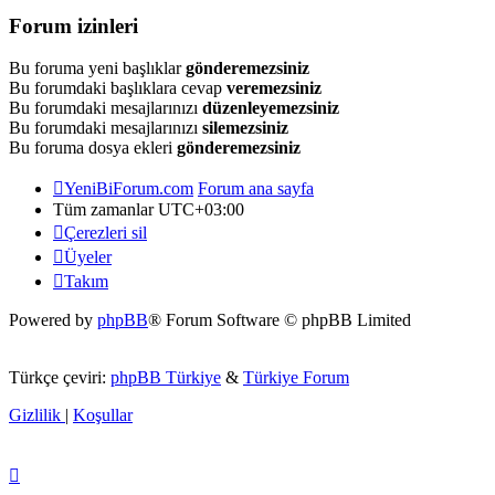
Forum izinleri
Bu foruma yeni başlıklar
gönderemezsiniz
Bu forumdaki başlıklara cevap
veremezsiniz
Bu forumdaki mesajlarınızı
düzenleyemezsiniz
Bu forumdaki mesajlarınızı
silemezsiniz
Bu foruma dosya ekleri
gönderemezsiniz
YeniBiForum.com
Forum ana sayfa
Tüm zamanlar
UTC+03:00
Çerezleri sil
Üyeler
Takım
Powered by
phpBB
® Forum Software © phpBB Limited
Türkçe çeviri:
phpBB Türkiye
&
Türkiye Forum
Gizlilik
|
Koşullar