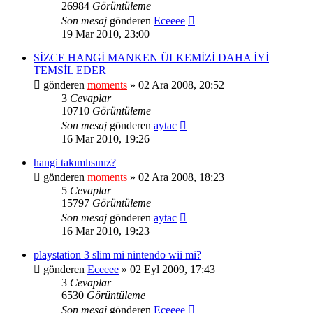
26984
Görüntüleme
Son mesaj
gönderen
Eceeee
19 Mar 2010, 23:00
SİZCE HANGİ MANKEN ÜLKEMİZİ DAHA İYİ
TEMSİL EDER
gönderen
moments
» 02 Ara 2008, 20:52
3
Cevaplar
10710
Görüntüleme
Son mesaj
gönderen
aytac
16 Mar 2010, 19:26
hangi takımlısınız?
gönderen
moments
» 02 Ara 2008, 18:23
5
Cevaplar
15797
Görüntüleme
Son mesaj
gönderen
aytac
16 Mar 2010, 19:23
playstation 3 slim mi nintendo wii mi?
gönderen
Eceeee
» 02 Eyl 2009, 17:43
3
Cevaplar
6530
Görüntüleme
Son mesaj
gönderen
Eceeee