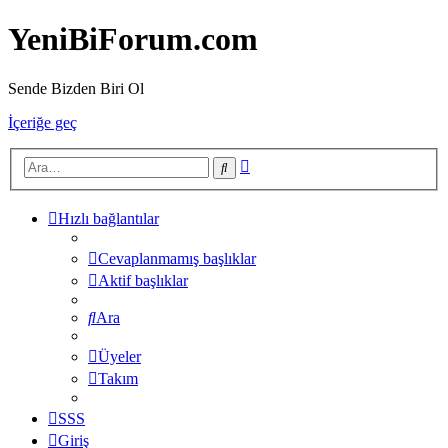
YeniBiForum.com
Sende Bizden Biri Ol
İçeriğe geç
Gelişmiş
Ara
arama
Hızlı bağlantılar
Cevaplanmamış başlıklar
Aktif başlıklar
Ara
Üyeler
Takım
SSS
Giriş