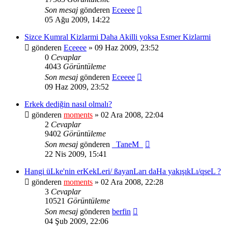
Son mesaj
gönderen
Eceeee
05 Ağu 2009, 14:22
Sizce Kumral Kizlarmi Daha Akilli yoksa Esmer Kizlarmi
gönderen
Eceeee
» 09 Haz 2009, 23:52
0
Cevaplar
4043
Görüntüleme
Son mesaj
gönderen
Eceeee
09 Haz 2009, 23:52
Erkek dediğin nasıl olmalı?
gönderen
moments
» 02 Ara 2008, 22:04
2
Cevaplar
9402
Görüntüleme
Son mesaj
gönderen
_TaneM_
22 Nis 2009, 15:41
Hangi üLke'nin erKekLeri/ ßayanLarı daHa yakışıkLı/qseL ?
gönderen
moments
» 02 Ara 2008, 22:28
3
Cevaplar
10521
Görüntüleme
Son mesaj
gönderen
berfin
04 Şub 2009, 22:06