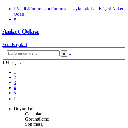
YeniBiForum.com
Forum ana sayfa
Lak Lak Köşesi
Anket
Odası
Ara
Anket Odası
Yeni Başlık
Gelişmiş
Ara
arama
103 başlık
1
2
3
4
5
Sonraki
Duyurular
Cevaplar
Görüntüleme
Son mesaj