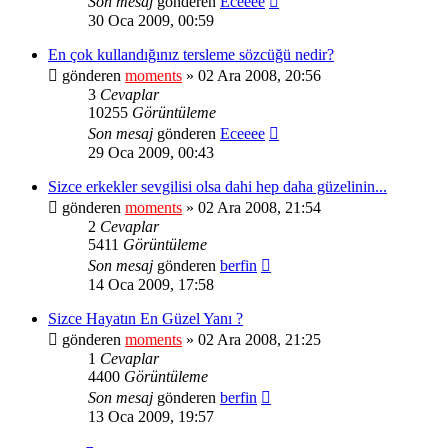
Son mesaj
gönderen
Eceeee
30 Oca 2009, 00:59
En çok kullandığınız tersleme sözcüğü nedir?
gönderen
moments
» 02 Ara 2008, 20:56
3
Cevaplar
10255
Görüntüleme
Son mesaj
gönderen
Eceeee
29 Oca 2009, 00:43
Sizce erkekler sevgilisi olsa dahi hep daha güzelinin...
gönderen
moments
» 02 Ara 2008, 21:54
2
Cevaplar
5411
Görüntüleme
Son mesaj
gönderen
berfin
14 Oca 2009, 17:58
Sizce Hayatın En Güzel Yanı ?
gönderen
moments
» 02 Ara 2008, 21:25
1
Cevaplar
4400
Görüntüleme
Son mesaj
gönderen
berfin
13 Oca 2009, 19:57