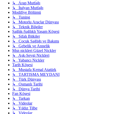
↳ Arap Mutfağı
↳ İtalyan Mutfağı
Modifiye Bölümü
↳ Tuning
↳ Motorlu Araçlar Dünyası
↳ Teknik Bilgiler
Sağlık-Sağlıklı Yaşam Köşesi
↳ Şifalı Bitkiler
↳ Çocuk Sağlığı ve Bakımı
↳ Gebelik ve Annelik
Msn nickleri Güzel Nickler
↳ Aşk-Sevgi Nickleri
↳ Yabancı Nickler
Tarih Köşesi
↳ Mustafa Kemal Atatürk
↳ TARTIŞMA MEYDANI
↳ Türk Dünyası
↳ Osmanlı Tarihi
↳ Dünya Tarihi
Fan Köşesi
↳ Tarkan
↳ Videolar
↳ Yıldız Tilbe
↳ Videolar