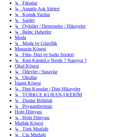
↳ Fıkralar
↳ Amatör Aşk Şiirleri
↳ Komik Yazilar
↳ Şairler
↳ Öyküler / Denemeler / Hikayeler
↳ Ilginç Haberler
Moda
↳ Moda ve Güzellik
Magazin Köşesi
↳ Film, Dizi ve Şarkı Sözleri
↳ Kim KiminLe Nerde ? Napıyor ?
Okul Köşesi
↳ Ödevler / Sınavlar
↳ Okullar
İslami Köşesi
↳ Dini Konular / Dini Hikayeler
↳ TÜRKÇE KURAN-I KERİM
↳ Dualar Bölümü
↳ Peygamberimiz
Hobi Dünyası
↳ Hobi Dünyası
Mutfak Köşesi
↳ Türk Mutfağı
↳ Çin Mutfağı