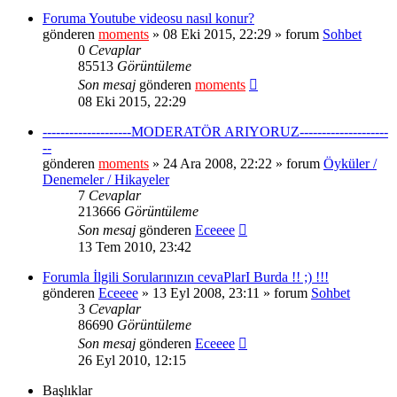
Foruma Youtube videosu nasıl konur?
gönderen
moments
» 08 Eki 2015, 22:29 » forum
Sohbet
0
Cevaplar
85513
Görüntüleme
Son mesaj
gönderen
moments
08 Eki 2015, 22:29
--------------------MODERATÖR ARIYORUZ--------------------
--
gönderen
moments
» 24 Ara 2008, 22:22 » forum
Öyküler /
Denemeler / Hikayeler
7
Cevaplar
213666
Görüntüleme
Son mesaj
gönderen
Eceeee
13 Tem 2010, 23:42
Forumla İlgili Sorularınızın cevaPlarI Burda !! ;) !!!
gönderen
Eceeee
» 13 Eyl 2008, 23:11 » forum
Sohbet
3
Cevaplar
86690
Görüntüleme
Son mesaj
gönderen
Eceeee
26 Eyl 2010, 12:15
Başlıklar