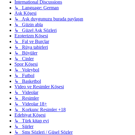
International Discussions
↳ Language: German
Aşk Köşesi
↳ Aşk duygunuzu burada paylaşın
↳ Güzin abla
↳ Güzel Aşk Sözleri
Ezoterizm Köşesi
↳ Fal ve Burçlar
↳ Rüya tabirleri
↳ Büyüler
↳ Cinler
Spor Köşesi
↳ Voleybol
↳ Futbol
↳ Basketbol
Video ve Resimler Köşesi
↳ Videolar
↳ Resimler
↳ Videolar 18+
↳ Korkunç Resimler +18
Edebiyat Köşesi
↳ Türk kitap evi
↳ Şiirler
↳ Sms Sözleri / Güsel Sözler