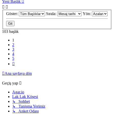
Yeni Başlık
Göster:
Sırala:
Yön:
103 başlık
1
2
3
4
5
Sonraki
Ana sayfaya dön
Geçiş yap
Agar.io
Lak Lak Köşesi
↳ Sohbet
↳ Tanişma Yerimiz
↳ Anket Odası