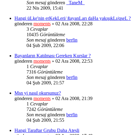
Son mesaj
gönderen
_TaneM_
22 Nis 2009, 15:41
Hangi üLke'nin erKekLeri/ ßayanLarı daHa yakışıkLı/qseL ?
gönderen
moments
» 02 Ara 2008, 22:28
3
Cevaplar
10435
Görüntüleme
Son mesaj
gönderen
berfin
04 Şub 2009, 22:06
Bayanların Katılması Gereken Kurslar ?
gönderen
moments
» 02 Ara 2008, 22:53
1
Cevaplar
7316
Görüntüleme
Son mesaj
gönderen
berfin
04 Şub 2009, 21:57
Msn yi nasıl okursunuz?
gönderen
moments
» 02 Ara 2008, 21:39
1
Cevaplar
7242
Görüntüleme
Son mesaj
gönderen
berfin
04 Şub 2009, 21:55
Hangi Taraftar Grubu Daha Ateşli