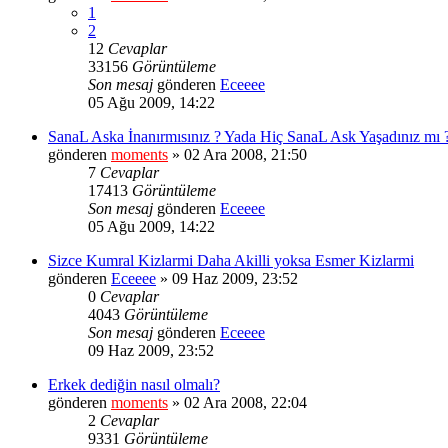
1
2
12
Cevaplar
33156
Görüntüleme
Son mesaj
gönderen
Eceeee
05 Ağu 2009, 14:22
SanaL Aska İnanırmısınız ? Yada Hiç SanaL Ask Yaşadınız mı 
gönderen
moments
» 02 Ara 2008, 21:50
7
Cevaplar
17413
Görüntüleme
Son mesaj
gönderen
Eceeee
05 Ağu 2009, 14:22
Sizce Kumral Kizlarmi Daha Akilli yoksa Esmer Kizlarmi
gönderen
Eceeee
» 09 Haz 2009, 23:52
0
Cevaplar
4043
Görüntüleme
Son mesaj
gönderen
Eceeee
09 Haz 2009, 23:52
Erkek dediğin nasıl olmalı?
gönderen
moments
» 02 Ara 2008, 22:04
2
Cevaplar
9331
Görüntüleme