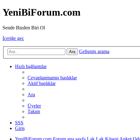
YeniBiForum.com
Sende Bizden Biri Ol
İçeriğe geç
Gelişmiş arama
Ara
Hızlı bağlantılar
Cevaplanmamış başlıklar
Aktif başlıklar
Ara
Üyeler
Takım
SSS
Giriş
YeniBiForum.com
Forum ana sayfa
Lak Lak Köşesi
Anket Oda