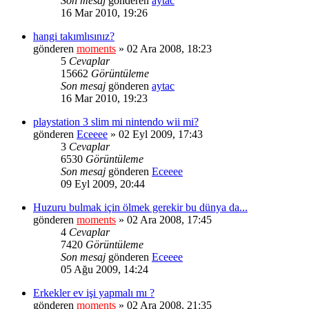
Son mesaj
gönderen
aytac
16 Mar 2010, 19:26
hangi takımlısınız?
gönderen
moments
» 02 Ara 2008, 18:23
5
Cevaplar
15662
Görüntüleme
Son mesaj
gönderen
aytac
16 Mar 2010, 19:23
playstation 3 slim mi nintendo wii mi?
gönderen
Eceeee
» 02 Eyl 2009, 17:43
3
Cevaplar
6530
Görüntüleme
Son mesaj
gönderen
Eceeee
09 Eyl 2009, 20:44
Huzuru bulmak için ölmek gerekir bu dünya da...
gönderen
moments
» 02 Ara 2008, 17:45
4
Cevaplar
7420
Görüntüleme
Son mesaj
gönderen
Eceeee
05 Ağu 2009, 14:24
Erkekler ev işi yapmalı mı ?
gönderen
moments
» 02 Ara 2008, 21:35