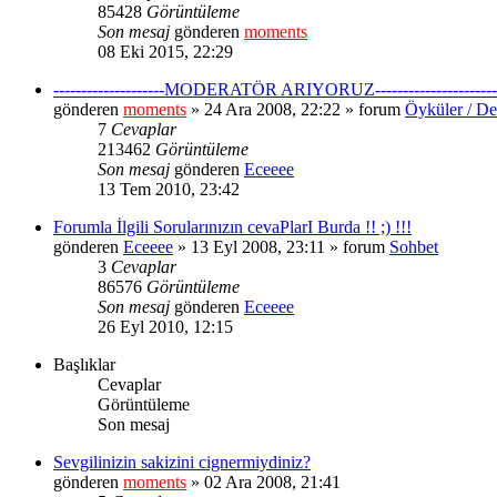
85428
Görüntüleme
Son mesaj
gönderen
moments
08 Eki 2015, 22:29
--------------------MODERATÖR ARIYORUZ----------------------
gönderen
moments
» 24 Ara 2008, 22:22 » forum
Öyküler / De
7
Cevaplar
213462
Görüntüleme
Son mesaj
gönderen
Eceeee
13 Tem 2010, 23:42
Forumla İlgili Sorularınızın cevaPlarI Burda !! ;) !!!
gönderen
Eceeee
» 13 Eyl 2008, 23:11 » forum
Sohbet
3
Cevaplar
86576
Görüntüleme
Son mesaj
gönderen
Eceeee
26 Eyl 2010, 12:15
Başlıklar
Cevaplar
Görüntüleme
Son mesaj
Sevgilinizin sakizini cignermiydiniz?
gönderen
moments
» 02 Ara 2008, 21:41