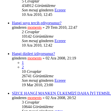
5
Cevaplar
434912
Görüntüleme
Son mesaj
gönderen
Eceeee
10 Ara 2010, 12:45
Hangi suyu tercih ediyorsunuz?
gönderen
moments
» 29 Tem 2010, 22:47
2
Cevaplar
10142
Görüntüleme
Son mesaj
gönderen
Eceeee
10 Ara 2010, 12:42
Hangi dizileri izliyorsunuz?
gönderen
moments
» 02 Ara 2008, 21:19
1
2
10
Cevaplar
26741
Görüntüleme
Son mesaj
gönderen
Eceeee
19 Mar 2010, 23:00
SİZCE HANGİ MANKEN ÜLKEMİZİ DAHA İYİ TEMSİL
gönderen
moments
» 02 Ara 2008, 20:52
3
Cevaplar
10644
Görüntüleme