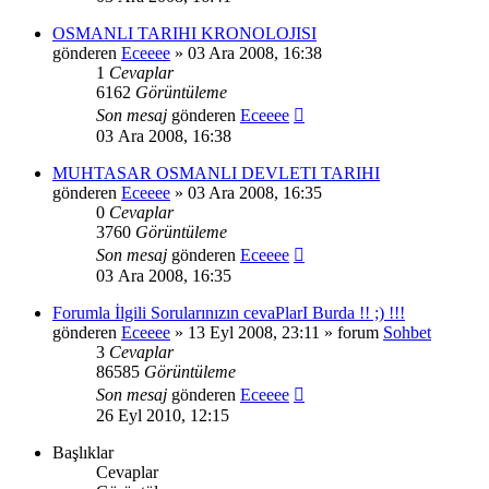
OSMANLI TARIHI KRONOLOJISI
gönderen
Eceeee
» 03 Ara 2008, 16:38
1
Cevaplar
6162
Görüntüleme
Son mesaj
gönderen
Eceeee
03 Ara 2008, 16:38
MUHTASAR OSMANLI DEVLETI TARIHI
gönderen
Eceeee
» 03 Ara 2008, 16:35
0
Cevaplar
3760
Görüntüleme
Son mesaj
gönderen
Eceeee
03 Ara 2008, 16:35
Forumla İlgili Sorularınızın cevaPlarI Burda !! ;) !!!
gönderen
Eceeee
» 13 Eyl 2008, 23:11 » forum
Sohbet
3
Cevaplar
86585
Görüntüleme
Son mesaj
gönderen
Eceeee
26 Eyl 2010, 12:15
Başlıklar
Cevaplar