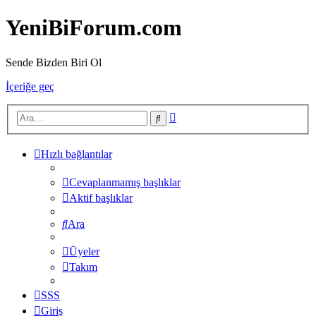
YeniBiForum.com
Sende Bizden Biri Ol
İçeriğe geç
Gelişmiş
Ara
arama
Hızlı bağlantılar
Cevaplanmamış başlıklar
Aktif başlıklar
Ara
Üyeler
Takım
SSS
Giriş