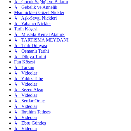
↳ Çocuk Sağlığı ve Bakımı
↳ Gebelik ve Annelik
Msn nickleri Güzel Nickler
↳ Aşk-Sevgi Nickleri
↳ Yabancı Nickler
Tarih Köşesi
↳ Mustafa Kemal Atatürk
↳ TARTIŞMA MEYDANI
↳ Türk Dünyası
↳ Osmanlı Tarihi
↳ Dünya Tarihi
Fan Köşesi
↳ Tarkan
↳ Videolar
↳ Yıldız Tilbe
↳ Videolar
↳ Sezen Aksu
↳ Videolar
↳ Serdar Ortaç
↳ Videolar
↳ Ibrahim Tatlıses
↳ Videolar
↳ Ebru Gündeş
↳ Videolar