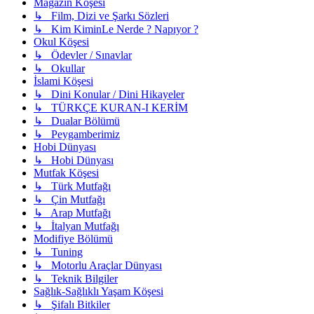
Magazin Köşesi
↳ Film, Dizi ve Şarkı Sözleri
↳ Kim KiminLe Nerde ? Napıyor ?
Okul Köşesi
↳ Ödevler / Sınavlar
↳ Okullar
İslami Köşesi
↳ Dini Konular / Dini Hikayeler
↳ TÜRKÇE KURAN-I KERİM
↳ Dualar Bölümü
↳ Peygamberimiz
Hobi Dünyası
↳ Hobi Dünyası
Mutfak Köşesi
↳ Türk Mutfağı
↳ Çin Mutfağı
↳ Arap Mutfağı
↳ İtalyan Mutfağı
Modifiye Bölümü
↳ Tuning
↳ Motorlu Araçlar Dünyası
↳ Teknik Bilgiler
Sağlık-Sağlıklı Yaşam Köşesi
↳ Şifalı Bitkiler