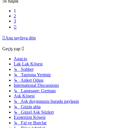
56 başlık
1
2
3
Sonraki
Ana sayfaya dön
Geçiş yap
Agar.io
Lak Lak Köşesi
↳ Sohbet
↳ Tanişma Yerimiz
↳ Anket Odası
International Discussions
↳ Language: German
Aşk Köşesi
↳ Aşk duygunuzu burada paylaşın
↳ Güzin abla
↳ Güzel Aşk Sözleri
Ezoterizm Köşesi
↳ Fal ve Burçlar