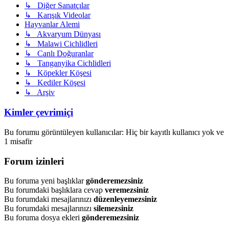
↳ Diğer Sanatçılar
↳ Karışık Videolar
Hayvanlar Alemi
↳ Akvaryum Dünyası
↳ Malawi Cichlidleri
↳ Canlı Doğuranlar
↳ Tanganyika Cichlidleri
↳ Köpekler Köşesi
↳ Kediler Köşesi
↳ Arşiv
Kimler çevrimiçi
Bu forumu görüntüleyen kullanıcılar: Hiç bir kayıtlı kullanıcı yok ve
1 misafir
Forum izinleri
Bu foruma yeni başlıklar
gönderemezsiniz
Bu forumdaki başlıklara cevap
veremezsiniz
Bu forumdaki mesajlarınızı
düzenleyemezsiniz
Bu forumdaki mesajlarınızı
silemezsiniz
Bu foruma dosya ekleri
gönderemezsiniz