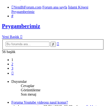
YeniBiForum.com
Forum ana sayfa
İslami Köşesi
Peygamberimiz
Ara
Peygamberimiz
Yeni Başlık
Gelişmiş
Ara
arama
56 başlık
1
2
3
Sonraki
Duyurular
Cevaplar
Görüntüleme
Son mesaj
Foruma Youtube videosu nasıl konur?