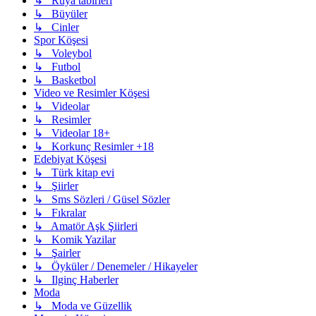
↳ Rüya tabirleri
↳ Büyüler
↳ Cinler
Spor Köşesi
↳ Voleybol
↳ Futbol
↳ Basketbol
Video ve Resimler Köşesi
↳ Videolar
↳ Resimler
↳ Videolar 18+
↳ Korkunç Resimler +18
Edebiyat Köşesi
↳ Türk kitap evi
↳ Şiirler
↳ Sms Sözleri / Güsel Sözler
↳ Fıkralar
↳ Amatör Aşk Şiirleri
↳ Komik Yazilar
↳ Şairler
↳ Öyküler / Denemeler / Hikayeler
↳ Ilginç Haberler
Moda
↳ Moda ve Güzellik