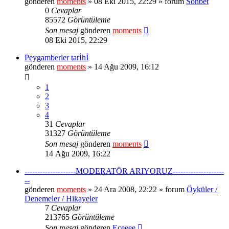
gönderen
moments
» 08 Eki 2015, 22:29 » forum
Sohbet
0
Cevaplar
85572
Görüntüleme
Son mesaj
gönderen
moments
08 Eki 2015, 22:29
Peygamberler tarİhİ
gönderen
moments
» 14 Ağu 2009, 16:12
1
2
3
4
31
Cevaplar
31327
Görüntüleme
Son mesaj
gönderen
moments
14 Ağu 2009, 16:22
--------------------MODERATÖR ARIYORUZ--------------------
--
gönderen
moments
» 24 Ara 2008, 22:22 » forum
Öyküler /
Denemeler / Hikayeler
7
Cevaplar
213765
Görüntüleme
Son mesaj
gönderen
Eceeee