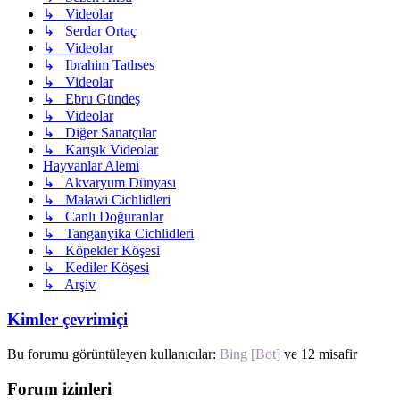
↳ Videolar
↳ Serdar Ortaç
↳ Videolar
↳ Ibrahim Tatlıses
↳ Videolar
↳ Ebru Gündeş
↳ Videolar
↳ Diğer Sanatçılar
↳ Karışık Videolar
Hayvanlar Alemi
↳ Akvaryum Dünyası
↳ Malawi Cichlidleri
↳ Canlı Doğuranlar
↳ Tanganyika Cichlidleri
↳ Köpekler Köşesi
↳ Kediler Köşesi
↳ Arşiv
Kimler çevrimiçi
Bu forumu görüntüleyen kullanıcılar:
Bing [Bot]
ve 12 misafir
Forum izinleri