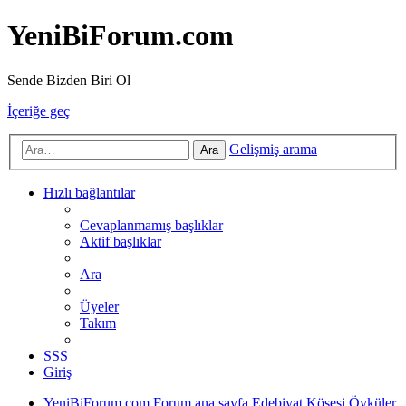
YeniBiForum.com
Sende Bizden Biri Ol
İçeriğe geç
Gelişmiş arama
Ara
Hızlı bağlantılar
Cevaplanmamış başlıklar
Aktif başlıklar
Ara
Üyeler
Takım
SSS
Giriş
YeniBiForum.com
Forum ana sayfa
Edebiyat Köşesi
Öyküler