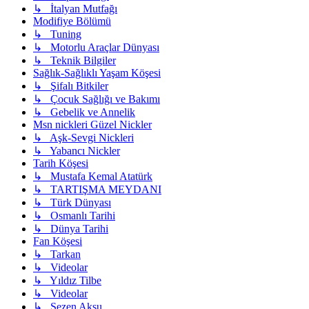
↳ İtalyan Mutfağı
Modifiye Bölümü
↳ Tuning
↳ Motorlu Araçlar Dünyası
↳ Teknik Bilgiler
Sağlık-Sağlıklı Yaşam Köşesi
↳ Şifalı Bitkiler
↳ Çocuk Sağlığı ve Bakımı
↳ Gebelik ve Annelik
Msn nickleri Güzel Nickler
↳ Aşk-Sevgi Nickleri
↳ Yabancı Nickler
Tarih Köşesi
↳ Mustafa Kemal Atatürk
↳ TARTIŞMA MEYDANI
↳ Türk Dünyası
↳ Osmanlı Tarihi
↳ Dünya Tarihi
Fan Köşesi
↳ Tarkan
↳ Videolar
↳ Yıldız Tilbe
↳ Videolar
↳ Sezen Aksu