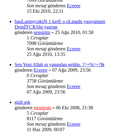
7099
Görüntüleme
Son mesaj
gönderen
Eceeee
15 Eki 2010, 22:11
baqLanmycaksN 1 kerE o oLmadn yasıyamam
DemİYCKSIn yasrsın
gönderen
sensizim
» 25 Ağu 2010, 01:58
1
Cevaplar
7098
Görüntüleme
Son mesaj
gönderen
Eceeee
25 Ağu 2010, 13:35
Sen Yeni Allah ın yanından geldin. ?^+%^+?&
gönderen
Eceeee
» 07 Ağu 2009, 23:56
0
Cevaplar
3758
Görüntüleme
Son mesaj
gönderen
Eceeee
07 Ağu 2009, 23:56
gizli aşk
gönderen
moments
» 06 Eki 2008, 21:38
5
Cevaplar
8117
Görüntüleme
Son mesaj
gönderen
Eceeee
11 Haz 2009, 00:07