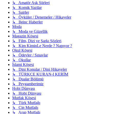
↳ Amatör Aşk Şiirleri
↳ Komik Yazilar
↳ Şairler
↳ Öyküler / Denemeler / Hikayeler
↳ Ilginç Haberler
Moda
↳ Moda ve Güzellik
Magazin Köşesi
↳ Film, Dizi ve Şarkı Sözleri
↳ Kim KiminLe Nerde ? Napıyor ?
Okul Köşesi
↳ Ödevler / Sınavlar
↳ Okullar
İslami Köşesi
↳ Dini Konular / Dini Hikayeler
↳ TÜRKÇE KURAN-I KERİM
↳ Dualar Bölümü
↳ Peygamberimiz
Hobi Dünyası
↳ Hobi Dünyası
Mutfak Köşesi
↳ Türk Mutfağı
↳ Çin Mutfağı
↳ Arap Mutfağı