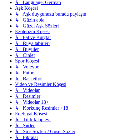
↳ Language: German
Aşk Köşesi
↳ Aşk duygunuzu burada paylaşın
↳ Güzin abla
↳ Güzel Aşk Sözleri
Ezoterizm Köşesi
↳ Fal ve Burçlar
↳ Rüya tabirleri
↳ Büyüler
↳ Cinler
Spor Köşesi
↳ Voleybol
↳ Futbol
↳ Basketbol
Video ve Resimler Köşesi
↳ Videolar
↳ Resimler
↳ Videolar 18+
↳ Korkunç Resimler +18
Edebiyat Köşesi
↳ Türk kitap evi
↳ Şiirler
↳ Sms Sözleri / Güsel Sözler
↳ Fıkralar