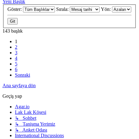
Yeni Başlık
Göster:
Sırala:
Yön:
143 başlık
1
2
3
4
5
6
Sonraki
Ana sayfaya dön
Geçiş yap
Agar.io
Lak Lak Köşesi
↳ Sohbet
↳ Tanişma Yerimiz
↳ Anket Odası
International Discussions