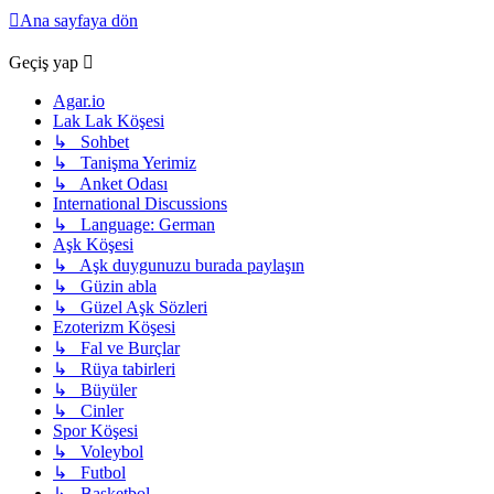
Ana sayfaya dön
Geçiş yap
Agar.io
Lak Lak Köşesi
↳ Sohbet
↳ Tanişma Yerimiz
↳ Anket Odası
International Discussions
↳ Language: German
Aşk Köşesi
↳ Aşk duygunuzu burada paylaşın
↳ Güzin abla
↳ Güzel Aşk Sözleri
Ezoterizm Köşesi
↳ Fal ve Burçlar
↳ Rüya tabirleri
↳ Büyüler
↳ Cinler
Spor Köşesi
↳ Voleybol
↳ Futbol
↳ Basketbol