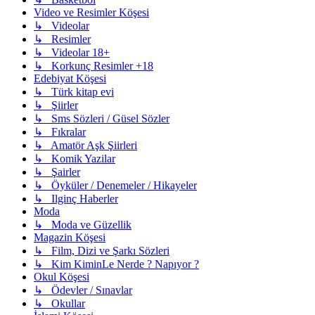
Video ve Resimler Köşesi
↳ Videolar
↳ Resimler
↳ Videolar 18+
↳ Korkunç Resimler +18
Edebiyat Köşesi
↳ Türk kitap evi
↳ Şiirler
↳ Sms Sözleri / Güsel Sözler
↳ Fıkralar
↳ Amatör Aşk Şiirleri
↳ Komik Yazilar
↳ Şairler
↳ Öyküler / Denemeler / Hikayeler
↳ Ilginç Haberler
Moda
↳ Moda ve Güzellik
Magazin Köşesi
↳ Film, Dizi ve Şarkı Sözleri
↳ Kim KiminLe Nerde ? Napıyor ?
Okul Köşesi
↳ Ödevler / Sınavlar
↳ Okullar