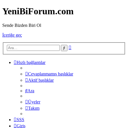
YeniBiForum.com
Sende Bizden Biri Ol
İçeriğe geç
Gelişmiş
Ara
arama
Hızlı bağlantılar
Cevaplanmamış başlıklar
Aktif başlıklar
Ara
Üyeler
Takım
SSS
Giriş