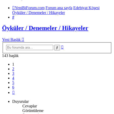
YeniBiForum.com
Forum ana sayfa
Edebiyat Köşesi
Öyküler / Denemeler / Hikayeler
Ara
Öyküler / Denemeler / Hikayeler
Yeni Başlık
Gelişmiş
Ara
arama
143 başlık
1
2
3
4
5
6
Sonraki
Duyurular
Cevaplar
Görüntüleme