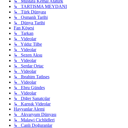
↳ Mustafa Kemal Atatürk
↳ TARTIŞMA MEYDANI
↳ Türk Dünyası
↳ Osmanlı Tarihi
↳ Dünya Tarihi
Fan Köşesi
↳ Tarkan
↳ Videolar
↳ Yıldız Tilbe
↳ Videolar
↳ Sezen Aksu
↳ Videolar
↳ Serdar Ortaç
↳ Videolar
↳ Ibrahim Tatlıses
↳ Videolar
↳ Ebru Gündeş
↳ Videolar
↳ Diğer Sanatçılar
↳ Karışık Videolar
Hayvanlar Alemi
↳ Akvaryum Dünyası
↳ Malawi Cichlidleri
↳ Canlı Doğuranlar