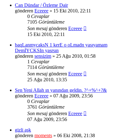
Can Dündar / Özleme Dair
gönderen
Eceeee
» 15 Eki 2010, 22:11
0
Cevaplar
7105
Görüntüleme
Son mesaj
gönderen
Eceeee
15 Eki 2010, 22:11
baqLanmycaksN 1 kerE o oLmadn yasıyamam
DemİYCKSIn yasrsın
gönderen
sensizim
» 25 Ağu 2010, 01:58
1
Cevaplar
7114
Görüntüleme
Son mesaj
gönderen
Eceeee
25 Ağu 2010, 13:35
Sen Yeni Allah ın yanından geldin. ?^+%^+?&
gönderen
Eceeee
» 07 Ağu 2009, 23:56
0
Cevaplar
3761
Görüntüleme
Son mesaj
gönderen
Eceeee
07 Ağu 2009, 23:56
gizli aşk
gönderen
moments
» 06 Eki 2008, 21:38