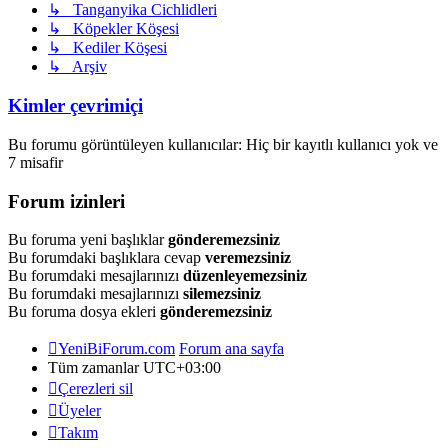
↳ Tanganyika Cichlidleri
↳ Köpekler Köşesi
↳ Kediler Köşesi
↳ Arşiv
Kimler çevrimiçi
Bu forumu görüntüleyen kullanıcılar: Hiç bir kayıtlı kullanıcı yok ve
7 misafir
Forum izinleri
Bu foruma yeni başlıklar
gönderemezsiniz
Bu forumdaki başlıklara cevap
veremezsiniz
Bu forumdaki mesajlarınızı
düzenleyemezsiniz
Bu forumdaki mesajlarınızı
silemezsiniz
Bu foruma dosya ekleri
gönderemezsiniz
YeniBiForum.com
Forum ana sayfa
Tüm zamanlar
UTC+03:00
Çerezleri sil
Üyeler
Takım