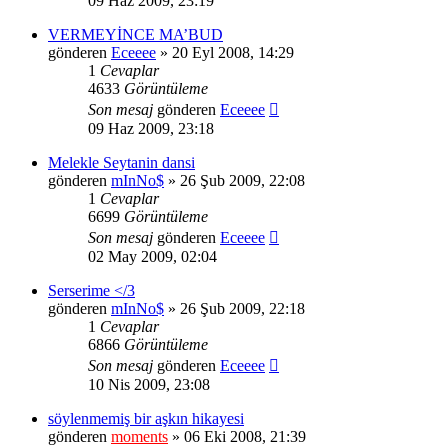
09 Haz 2009, 23:19
VERMEYİNCE MA’BUD
gönderen
Eceeee
» 20 Eyl 2008, 14:29
1
Cevaplar
4633
Görüntüleme
Son mesaj
gönderen
Eceeee
09 Haz 2009, 23:18
Melekle Seytanin dansi
gönderen
mInNo$
» 26 Şub 2009, 22:08
1
Cevaplar
6699
Görüntüleme
Son mesaj
gönderen
Eceeee
02 May 2009, 02:04
Serserime </3
gönderen
mInNo$
» 26 Şub 2009, 22:18
1
Cevaplar
6866
Görüntüleme
Son mesaj
gönderen
Eceeee
10 Nis 2009, 23:08
söylenmemiş bir aşkın hikayesi
gönderen
moments
» 06 Eki 2008, 21:39