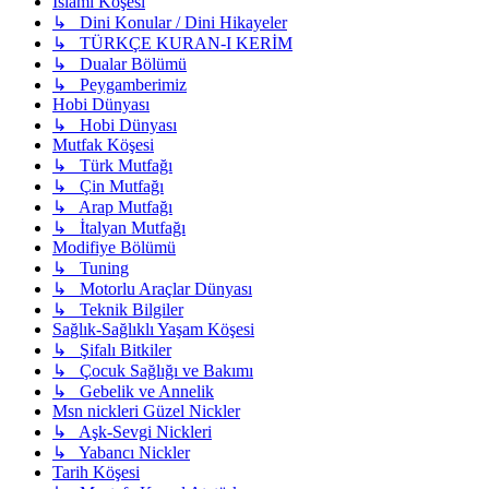
İslami Köşesi
↳ Dini Konular / Dini Hikayeler
↳ TÜRKÇE KURAN-I KERİM
↳ Dualar Bölümü
↳ Peygamberimiz
Hobi Dünyası
↳ Hobi Dünyası
Mutfak Köşesi
↳ Türk Mutfağı
↳ Çin Mutfağı
↳ Arap Mutfağı
↳ İtalyan Mutfağı
Modifiye Bölümü
↳ Tuning
↳ Motorlu Araçlar Dünyası
↳ Teknik Bilgiler
Sağlık-Sağlıklı Yaşam Köşesi
↳ Şifalı Bitkiler
↳ Çocuk Sağlığı ve Bakımı
↳ Gebelik ve Annelik
Msn nickleri Güzel Nickler
↳ Aşk-Sevgi Nickleri
↳ Yabancı Nickler
Tarih Köşesi