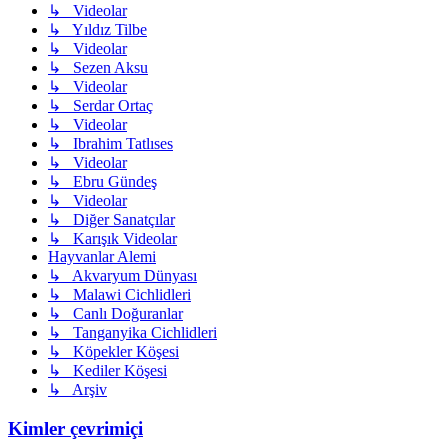
↳ Videolar
↳ Yıldız Tilbe
↳ Videolar
↳ Sezen Aksu
↳ Videolar
↳ Serdar Ortaç
↳ Videolar
↳ Ibrahim Tatlıses
↳ Videolar
↳ Ebru Gündeş
↳ Videolar
↳ Diğer Sanatçılar
↳ Karışık Videolar
Hayvanlar Alemi
↳ Akvaryum Dünyası
↳ Malawi Cichlidleri
↳ Canlı Doğuranlar
↳ Tanganyika Cichlidleri
↳ Köpekler Köşesi
↳ Kediler Köşesi
↳ Arşiv
Kimler çevrimiçi