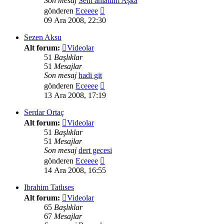
Son mesaj
Seni anlattım Aşka
Son
gönderen
Eceeee
mesajı
09 Ara 2008, 22:30
görüntüle
Sezen Aksu
Alt forum:
Videolar
51
Başlıklar
51
Mesajlar
Son mesaj
hadi git
Son
gönderen
Eceeee
mesajı
13 Ara 2008, 17:19
görüntüle
Serdar Ortaç
Alt forum:
Videolar
51
Başlıklar
51
Mesajlar
Son mesaj
dert gecesi
Son
gönderen
Eceeee
mesajı
14 Ara 2008, 16:55
görüntüle
Ibrahim Tatlıses
Alt forum:
Videolar
65
Başlıklar
67
Mesajlar