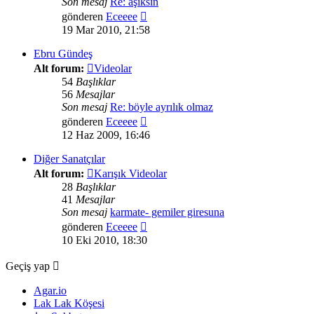
Son mesaj
Re: aşıksın
Son
gönderen
Eceeee
mesajı
19 Mar 2010, 21:58
görüntüle
Ebru Gündeş
Alt forum:
Videolar
54
Başlıklar
56
Mesajlar
Son mesaj
Re: böyle ayrılık olmaz
Son
gönderen
Eceeee
mesajı
12 Haz 2009, 16:46
görüntüle
Diğer Sanatçılar
Alt forum:
Karışık Videolar
28
Başlıklar
41
Mesajlar
Son mesaj
karmate- gemiler giresuna
Son
gönderen
Eceeee
mesajı
10 Eki 2010, 18:30
görüntüle
Geçiş yap
Agar.io
Lak Lak Köşesi