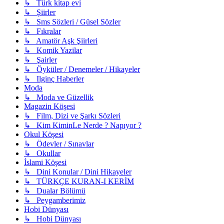
↳ Türk kitap evi
↳ Şiirler
↳ Sms Sözleri / Güsel Sözler
↳ Fıkralar
↳ Amatör Aşk Şiirleri
↳ Komik Yazilar
↳ Şairler
↳ Öyküler / Denemeler / Hikayeler
↳ Ilginç Haberler
Moda
↳ Moda ve Güzellik
Magazin Köşesi
↳ Film, Dizi ve Şarkı Sözleri
↳ Kim KiminLe Nerde ? Napıyor ?
Okul Köşesi
↳ Ödevler / Sınavlar
↳ Okullar
İslami Köşesi
↳ Dini Konular / Dini Hikayeler
↳ TÜRKÇE KURAN-I KERİM
↳ Dualar Bölümü
↳ Peygamberimiz
Hobi Dünyası
↳ Hobi Dünyası