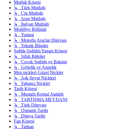
Mutfak Köşesi
↳ Türk Mutfağı
↳ Çin Mutfağı
↳ Arap Mutfağı
↳ İtalyan Mutfağı
Modifiye Bölümü
↳ Tuning
↳ Motorlu Araçlar Dünyası
↳ Teknik Bilgiler
Sağlık-Sağlıklı Yaşam Köşesi
↳ Şifalı Bitkiler
↳ Çocuk Sağlığı ve Bakımı
↳ Gebelik ve Annelik
Msn nickleri Güzel Nickler
↳ Aşk-Sevgi Nickleri
↳ Yabancı Nickler
Tarih Köşesi
↳ Mustafa Kemal Atatürk
↳ TARTIŞMA MEYDANI
↳ Türk Dünyası
↳ Osmanlı Tarihi
↳ Dünya Tarihi
Fan Köşesi
↳ Tarkan