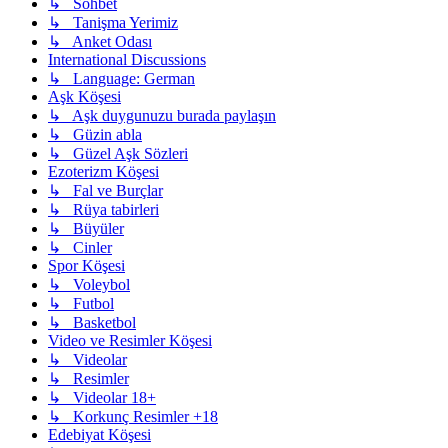
↳ Sohbet
↳ Tanişma Yerimiz
↳ Anket Odası
International Discussions
↳ Language: German
Aşk Köşesi
↳ Aşk duygunuzu burada paylaşın
↳ Güzin abla
↳ Güzel Aşk Sözleri
Ezoterizm Köşesi
↳ Fal ve Burçlar
↳ Rüya tabirleri
↳ Büyüler
↳ Cinler
Spor Köşesi
↳ Voleybol
↳ Futbol
↳ Basketbol
Video ve Resimler Köşesi
↳ Videolar
↳ Resimler
↳ Videolar 18+
↳ Korkunç Resimler +18
Edebiyat Köşesi