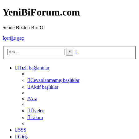
YeniBiForum.com
Sende Bizden Biri Ol
İçeriğe geç
Gelişmiş
Ara
arama
Hızlı bağlantılar
Cevaplanmamış başlıklar
Aktif başlıklar
Ara
Üyeler
Takım
SSS
Giriş