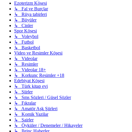
Ezoterizm Köşesi
↳ Fal ve Burçlar
↳ Rüya tabirleri
↳ Büyüler
↳ Cinler
Spor Köşesi
↳ Voleybol
↳ Futbol
↳ Basketbol
Video ve Resimler Köşesi
↳ Videolar
↳ Resimler
↳ Videolar 18+
↳ Korkunç Resimler +18
Edebiyat Köşesi
↳ Türk kitap evi
↳ Şiirler
↳ Sms Sözleri / Güsel Sözler
↳ Fıkralar
↳ Amatör Aşk Şiirleri
↳ Komik Yazilar
↳ Şairler
↳ Öyküler / Denemeler / Hikayeler
↳ Ilginç Haberler