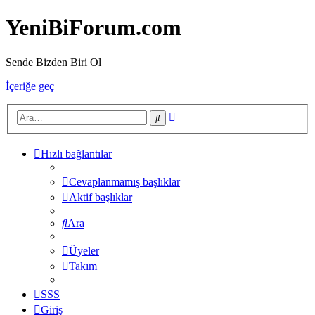
YeniBiForum.com
Sende Bizden Biri Ol
İçeriğe geç
Gelişmiş
Ara
arama
Hızlı bağlantılar
Cevaplanmamış başlıklar
Aktif başlıklar
Ara
Üyeler
Takım
SSS
Giriş