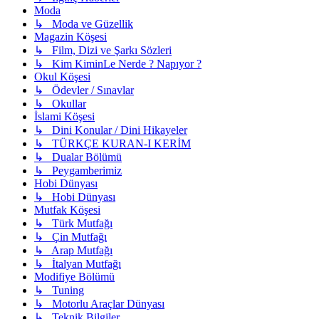
Moda
↳ Moda ve Güzellik
Magazin Köşesi
↳ Film, Dizi ve Şarkı Sözleri
↳ Kim KiminLe Nerde ? Napıyor ?
Okul Köşesi
↳ Ödevler / Sınavlar
↳ Okullar
İslami Köşesi
↳ Dini Konular / Dini Hikayeler
↳ TÜRKÇE KURAN-I KERİM
↳ Dualar Bölümü
↳ Peygamberimiz
Hobi Dünyası
↳ Hobi Dünyası
Mutfak Köşesi
↳ Türk Mutfağı
↳ Çin Mutfağı
↳ Arap Mutfağı
↳ İtalyan Mutfağı
Modifiye Bölümü
↳ Tuning
↳ Motorlu Araçlar Dünyası
↳ Teknik Bilgiler