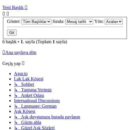
Yeni Başlık
Göster:
Sırala:
Yön:
6 başlık •
1
. sayfa (Toplam
1
sayfa)
Ana sayfaya dön
Geçiş yap
Agar.io
Lak Lak Köşesi
↳ Sohbet
↳ Tanişma Yerimiz
↳ Anket Odası
International Discussions
↳ Language: German
Aşk Köşesi
↳ Aşk duygunuzu burada paylaşın
↳ Güzin abla
↳ Güzel Aşk Sözleri