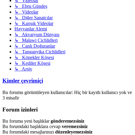
↳ Videolar
↳ Ebru Gündeş
↳ Videolar
↳ Diğer Sanatçılar
↳ Karışık Videolar
Hayvanlar Alemi
↳ Akvaryum Dünyası
↳ Malawi Cichlidleri
↳ Canlı Doğuranlar
↳ Tanganyika Cichlidleri
↳ Köpekler Köşesi
↳ Kediler Köşesi
↳ Arşiv
Kimler çevrimiçi
Bu forumu görüntüleyen kullanıcılar: Hiç bir kayıtlı kullanıcı yok ve
3 misafir
Forum izinleri
Bu foruma yeni başlıklar
gönderemezsiniz
Bu forumdaki başlıklara cevap
veremezsiniz
Bu forumdaki mesajlarınızı
düzenleyemezsiniz