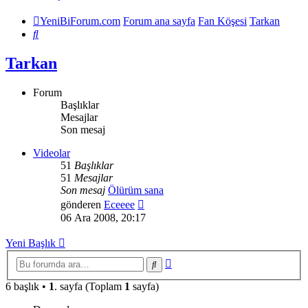
YeniBiForum.com
Forum ana sayfa
Fan Köşesi
Tarkan
Ara
Tarkan
Forum
Başlıklar
Mesajlar
Son mesaj
Videolar
51
Başlıklar
51
Mesajlar
Son mesaj
Ölürüm sana
Son
gönderen
Eceeee
mesajı
06 Ara 2008, 20:17
görüntüle
Yeni Başlık
Gelişmiş
Ara
arama
6 başlık •
1
. sayfa (Toplam
1
sayfa)