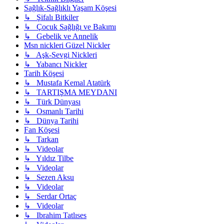
Sağlık-Sağlıklı Yaşam Köşesi
↳ Şifalı Bitkiler
↳ Çocuk Sağlığı ve Bakımı
↳ Gebelik ve Annelik
Msn nickleri Güzel Nickler
↳ Aşk-Sevgi Nickleri
↳ Yabancı Nickler
Tarih Köşesi
↳ Mustafa Kemal Atatürk
↳ TARTIŞMA MEYDANI
↳ Türk Dünyası
↳ Osmanlı Tarihi
↳ Dünya Tarihi
Fan Köşesi
↳ Tarkan
↳ Videolar
↳ Yıldız Tilbe
↳ Videolar
↳ Sezen Aksu
↳ Videolar
↳ Serdar Ortaç
↳ Videolar
↳ Ibrahim Tatlıses