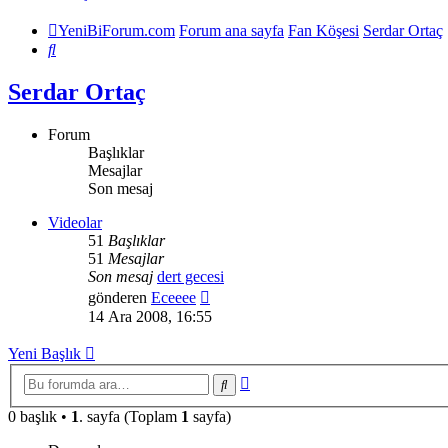
YeniBiForum.com
Forum ana sayfa
Fan Köşesi
Serdar Ortaç
Ara
Serdar Ortaç
Forum
Başlıklar
Mesajlar
Son mesaj
Videolar
51
Başlıklar
51
Mesajlar
Son mesaj
dert gecesi
Son
gönderen
Eceeee
mesajı
14 Ara 2008, 16:55
görüntüle
Yeni Başlık
Gelişmiş
Ara
arama
0 başlık •
1
. sayfa (Toplam
1
sayfa)