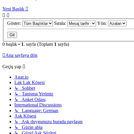
Yeni Başlık
Göster:
Sırala:
Yön:
0 başlık •
1
. sayfa (Toplam
1
sayfa)
Ana sayfaya dön
Geçiş yap
Agar.io
Lak Lak Köşesi
↳ Sohbet
↳ Tanişma Yerimiz
↳ Anket Odası
International Discussions
↳ Language: German
Aşk Köşesi
↳ Aşk duygunuzu burada paylaşın
↳ Güzin abla
↳ Güzel Aşk Sözleri