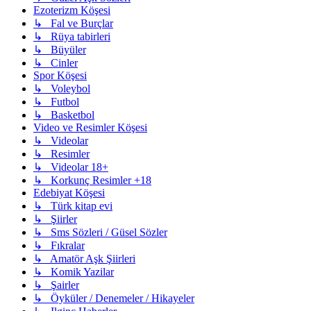
Ezoterizm Köşesi
↳ Fal ve Burçlar
↳ Rüya tabirleri
↳ Büyüler
↳ Cinler
Spor Köşesi
↳ Voleybol
↳ Futbol
↳ Basketbol
Video ve Resimler Köşesi
↳ Videolar
↳ Resimler
↳ Videolar 18+
↳ Korkunç Resimler +18
Edebiyat Köşesi
↳ Türk kitap evi
↳ Şiirler
↳ Sms Sözleri / Güsel Sözler
↳ Fıkralar
↳ Amatör Aşk Şiirleri
↳ Komik Yazilar
↳ Şairler
↳ Öyküler / Denemeler / Hikayeler