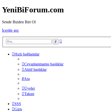
YeniBiForum.com
Sende Bizden Biri Ol
İçeriğe geç
Gelişmiş
Ara
arama
Hızlı bağlantılar
Cevaplanmamış başlıklar
Aktif başlıklar
Ara
Üyeler
Takım
SSS
Giriş