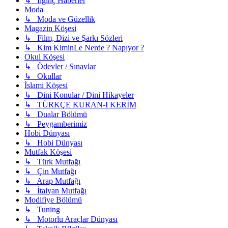
↳ Ilginç Haberler
Moda
↳ Moda ve Güzellik
Magazin Köşesi
↳ Film, Dizi ve Şarkı Sözleri
↳ Kim KiminLe Nerde ? Napıyor ?
Okul Köşesi
↳ Ödevler / Sınavlar
↳ Okullar
İslami Köşesi
↳ Dini Konular / Dini Hikayeler
↳ TÜRKÇE KURAN-I KERİM
↳ Dualar Bölümü
↳ Peygamberimiz
Hobi Dünyası
↳ Hobi Dünyası
Mutfak Köşesi
↳ Türk Mutfağı
↳ Çin Mutfağı
↳ Arap Mutfağı
↳ İtalyan Mutfağı
Modifiye Bölümü
↳ Tuning
↳ Motorlu Araçlar Dünyası