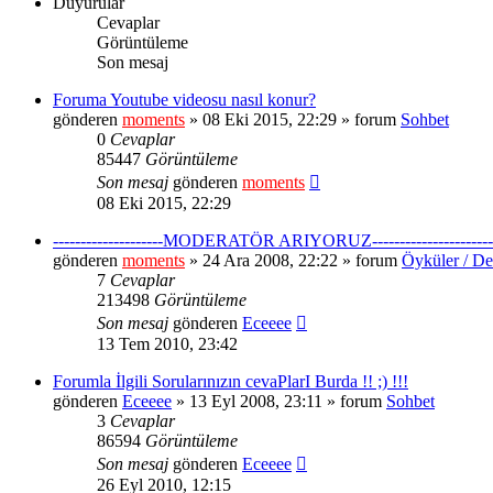
Duyurular
Cevaplar
Görüntüleme
Son mesaj
Foruma Youtube videosu nasıl konur?
gönderen
moments
» 08 Eki 2015, 22:29 » forum
Sohbet
0
Cevaplar
85447
Görüntüleme
Son mesaj
gönderen
moments
08 Eki 2015, 22:29
--------------------MODERATÖR ARIYORUZ----------------------
gönderen
moments
» 24 Ara 2008, 22:22 » forum
Öyküler / De
7
Cevaplar
213498
Görüntüleme
Son mesaj
gönderen
Eceeee
13 Tem 2010, 23:42
Forumla İlgili Sorularınızın cevaPlarI Burda !! ;) !!!
gönderen
Eceeee
» 13 Eyl 2008, 23:11 » forum
Sohbet
3
Cevaplar
86594
Görüntüleme
Son mesaj
gönderen
Eceeee
26 Eyl 2010, 12:15