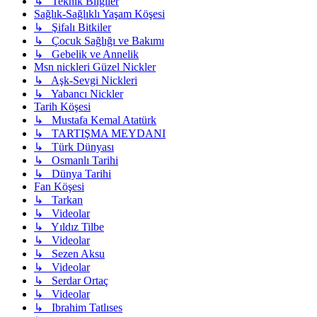
↳ Teknik Bilgiler
Sağlık-Sağlıklı Yaşam Köşesi
↳ Şifalı Bitkiler
↳ Çocuk Sağlığı ve Bakımı
↳ Gebelik ve Annelik
Msn nickleri Güzel Nickler
↳ Aşk-Sevgi Nickleri
↳ Yabancı Nickler
Tarih Köşesi
↳ Mustafa Kemal Atatürk
↳ TARTIŞMA MEYDANI
↳ Türk Dünyası
↳ Osmanlı Tarihi
↳ Dünya Tarihi
Fan Köşesi
↳ Tarkan
↳ Videolar
↳ Yıldız Tilbe
↳ Videolar
↳ Sezen Aksu
↳ Videolar
↳ Serdar Ortaç
↳ Videolar
↳ Ibrahim Tatlıses