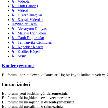
↳ Videolar
↳ Ebru Gündeş
↳ Videolar
↳ Diğer Sanatçılar
↳ Karışık Videolar
Hayvanlar Alemi
↳ Akvaryum Dünyası
↳ Malawi Cichlidleri
↳ Canlı Doğuranlar
↳ Tanganyika Cichlidleri
↳ Köpekler Köşesi
↳ Kediler Köşesi
↳ Arşiv
Kimler çevrimiçi
Bu forumu görüntüleyen kullanıcılar: Hiç bir kayıtlı kullanıcı yok ve 7
Forum izinleri
Bu foruma yeni başlıklar
gönderemezsiniz
Bu forumdaki başlıklara cevap
veremezsiniz
Bu forumdaki mesajlarınızı
düzenleyemezsiniz
Bu forumdaki mesajlarınızı
silemezsiniz