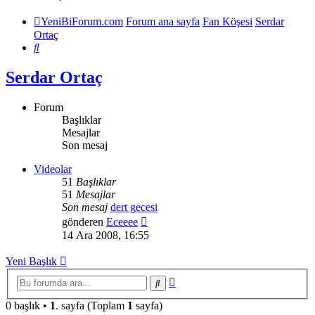
YeniBiForum.com
Forum ana sayfa
Fan Köşesi
Serdar
Ortaç
Ara
Serdar Ortaç
Forum
Başlıklar
Mesajlar
Son mesaj
Videolar
51
Başlıklar
51
Mesajlar
Son mesaj
dert gecesi
Son
gönderen
Eceeee
mesajı
14 Ara 2008, 16:55
görüntüle
Yeni Başlık
Gelişmiş
Ara
arama
0 başlık •
1
. sayfa (Toplam
1
sayfa)