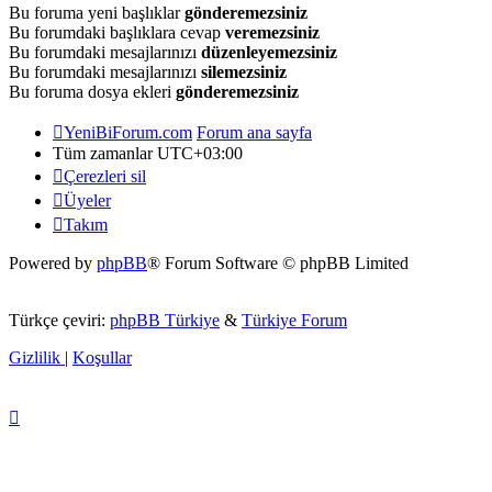
Bu foruma yeni başlıklar
gönderemezsiniz
Bu forumdaki başlıklara cevap
veremezsiniz
Bu forumdaki mesajlarınızı
düzenleyemezsiniz
Bu forumdaki mesajlarınızı
silemezsiniz
Bu foruma dosya ekleri
gönderemezsiniz
YeniBiForum.com
Forum ana sayfa
Tüm zamanlar
UTC+03:00
Çerezleri sil
Üyeler
Takım
Powered by
phpBB
® Forum Software © phpBB Limited
Türkçe çeviri:
phpBB Türkiye
&
Türkiye Forum
Gizlilik
|
Koşullar