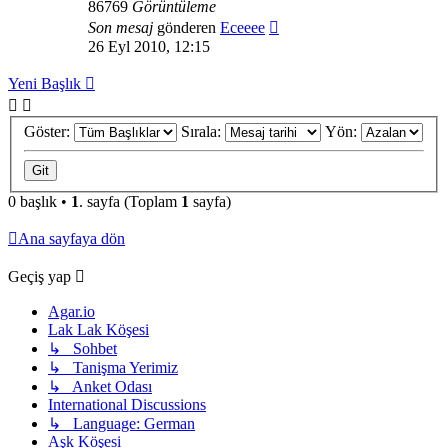
86769
Görüntüleme
Son mesaj
gönderen
Eceeee
26 Eyl 2010, 12:15
Yeni Başlık
Göster:
Sırala:
Yön:
0 başlık •
1
. sayfa (Toplam
1
sayfa)
Ana sayfaya dön
Geçiş yap
Agar.io
Lak Lak Köşesi
↳ Sohbet
↳ Tanişma Yerimiz
↳ Anket Odası
International Discussions
↳ Language: German
Aşk Köşesi