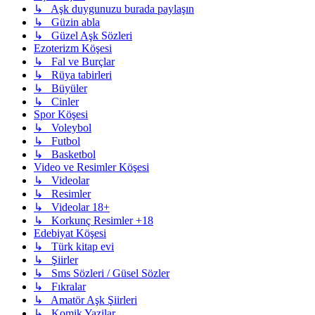
↳ Aşk duygunuzu burada paylaşın
↳ Güzin abla
↳ Güzel Aşk Sözleri
Ezoterizm Köşesi
↳ Fal ve Burçlar
↳ Rüya tabirleri
↳ Büyüler
↳ Cinler
Spor Köşesi
↳ Voleybol
↳ Futbol
↳ Basketbol
Video ve Resimler Köşesi
↳ Videolar
↳ Resimler
↳ Videolar 18+
↳ Korkunç Resimler +18
Edebiyat Köşesi
↳ Türk kitap evi
↳ Şiirler
↳ Sms Sözleri / Güsel Sözler
↳ Fıkralar
↳ Amatör Aşk Şiirleri
↳ Komik Yazilar