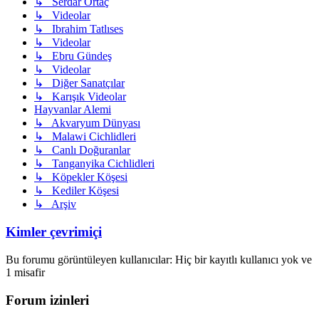
↳ Serdar Ortaç
↳ Videolar
↳ Ibrahim Tatlıses
↳ Videolar
↳ Ebru Gündeş
↳ Videolar
↳ Diğer Sanatçılar
↳ Karışık Videolar
Hayvanlar Alemi
↳ Akvaryum Dünyası
↳ Malawi Cichlidleri
↳ Canlı Doğuranlar
↳ Tanganyika Cichlidleri
↳ Köpekler Köşesi
↳ Kediler Köşesi
↳ Arşiv
Kimler çevrimiçi
Bu forumu görüntüleyen kullanıcılar: Hiç bir kayıtlı kullanıcı yok ve
1 misafir
Forum izinleri