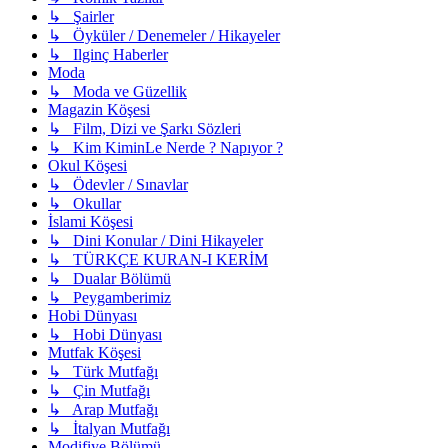
↳ Şairler
↳ Öyküler / Denemeler / Hikayeler
↳ Ilginç Haberler
Moda
↳ Moda ve Güzellik
Magazin Köşesi
↳ Film, Dizi ve Şarkı Sözleri
↳ Kim KiminLe Nerde ? Napıyor ?
Okul Köşesi
↳ Ödevler / Sınavlar
↳ Okullar
İslami Köşesi
↳ Dini Konular / Dini Hikayeler
↳ TÜRKÇE KURAN-I KERİM
↳ Dualar Bölümü
↳ Peygamberimiz
Hobi Dünyası
↳ Hobi Dünyası
Mutfak Köşesi
↳ Türk Mutfağı
↳ Çin Mutfağı
↳ Arap Mutfağı
↳ İtalyan Mutfağı
Modifiye Bölümü