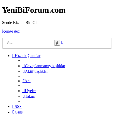
YeniBiForum.com
Sende Bizden Biri Ol
İçeriğe geç
Gelişmiş
Ara
arama
Hızlı bağlantılar
Cevaplanmamış başlıklar
Aktif başlıklar
Ara
Üyeler
Takım
SSS
Giriş