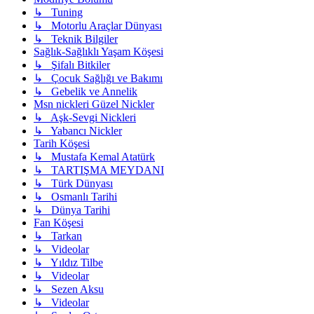
↳ Tuning
↳ Motorlu Araçlar Dünyası
↳ Teknik Bilgiler
Sağlık-Sağlıklı Yaşam Köşesi
↳ Şifalı Bitkiler
↳ Çocuk Sağlığı ve Bakımı
↳ Gebelik ve Annelik
Msn nickleri Güzel Nickler
↳ Aşk-Sevgi Nickleri
↳ Yabancı Nickler
Tarih Köşesi
↳ Mustafa Kemal Atatürk
↳ TARTIŞMA MEYDANI
↳ Türk Dünyası
↳ Osmanlı Tarihi
↳ Dünya Tarihi
Fan Köşesi
↳ Tarkan
↳ Videolar
↳ Yıldız Tilbe
↳ Videolar
↳ Sezen Aksu
↳ Videolar