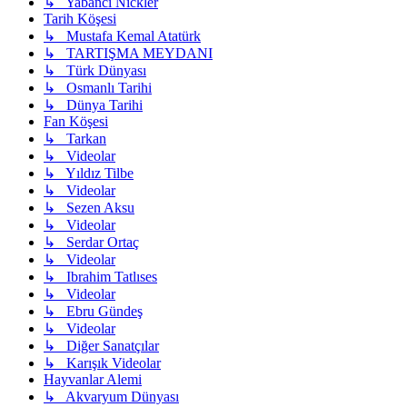
↳ Yabancı Nickler
Tarih Köşesi
↳ Mustafa Kemal Atatürk
↳ TARTIŞMA MEYDANI
↳ Türk Dünyası
↳ Osmanlı Tarihi
↳ Dünya Tarihi
Fan Köşesi
↳ Tarkan
↳ Videolar
↳ Yıldız Tilbe
↳ Videolar
↳ Sezen Aksu
↳ Videolar
↳ Serdar Ortaç
↳ Videolar
↳ Ibrahim Tatlıses
↳ Videolar
↳ Ebru Gündeş
↳ Videolar
↳ Diğer Sanatçılar
↳ Karışık Videolar
Hayvanlar Alemi
↳ Akvaryum Dünyası