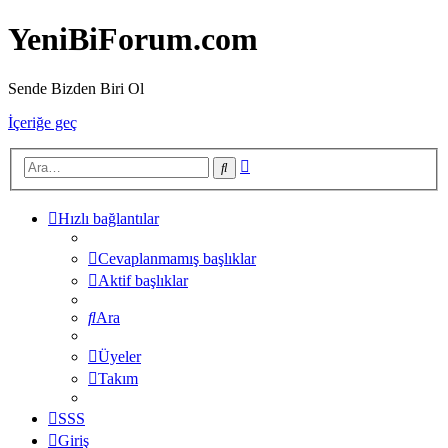
YeniBiForum.com
Sende Bizden Biri Ol
İçeriğe geç
Gelişmiş
Ara
arama
Hızlı bağlantılar
Cevaplanmamış başlıklar
Aktif başlıklar
Ara
Üyeler
Takım
SSS
Giriş