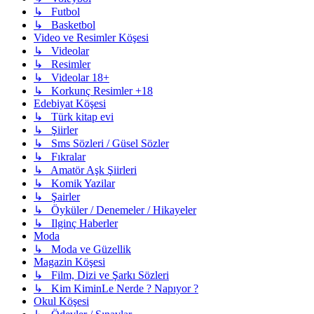
↳ Futbol
↳ Basketbol
Video ve Resimler Köşesi
↳ Videolar
↳ Resimler
↳ Videolar 18+
↳ Korkunç Resimler +18
Edebiyat Köşesi
↳ Türk kitap evi
↳ Şiirler
↳ Sms Sözleri / Güsel Sözler
↳ Fıkralar
↳ Amatör Aşk Şiirleri
↳ Komik Yazilar
↳ Şairler
↳ Öyküler / Denemeler / Hikayeler
↳ Ilginç Haberler
Moda
↳ Moda ve Güzellik
Magazin Köşesi
↳ Film, Dizi ve Şarkı Sözleri
↳ Kim KiminLe Nerde ? Napıyor ?
Okul Köşesi