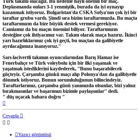
Türk takımı olacağız. Bu nedenle hayli önemli bir maç.
Deplasmanda onları 3-1 yenmiştik, burada da iyi oynayıp
kazanmak istiyoruz. Bulgaristan'da CSKA Sofya'nın çok iyi bir
taraftar grubu vardı. Şimdi sıra bizim taraftarımızda. Bu maçta
taraftarımızın da bize büyük destek vermesi gerekiyor.
Camiamız da bu maçın önemini biliyor. Taraftarımızın
desteğine çok ihtiyacımız var. Takım olarak maça hazırız. İkinci
yarı hazırlıklarımız çok iyi geçti, bu maçtan da galibiyetle
ayrılacağımıza inanıyoruz.''
Sarı-lacivertli takımın oyuncularından Barış Hamaz ise
Fenerbahçe ve Türk voleybolu için bir ilki yaşamak ve
yaşatmak istediklerini kaydederek, ''Bunu başarabilecek
güçteyiz. Çarşamba günkü maçı alıp Polonya'dan da galibiyetle
dönmek istiyoruz. Bunun sorumluluğunun bilincindeyiz.
Taraftarlarımız, çarşamba günü yanımızda olsunlar, bizi yalnız
bırakmasınlar ve başarımızı bizimle paylaşsınlar'' dedi.
" düş uçacak bahara doğru "
Başa
dön
Cevapla
Yazıcı görüntüsü