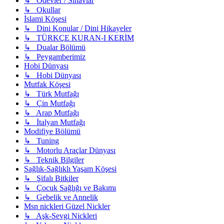
↳ Ödevler / Sınavlar
↳ Okullar
İslami Köşesi
↳ Dini Konular / Dini Hikayeler
↳ TÜRKÇE KURAN-I KERİM
↳ Dualar Bölümü
↳ Peygamberimiz
Hobi Dünyası
↳ Hobi Dünyası
Mutfak Köşesi
↳ Türk Mutfağı
↳ Çin Mutfağı
↳ Arap Mutfağı
↳ İtalyan Mutfağı
Modifiye Bölümü
↳ Tuning
↳ Motorlu Araçlar Dünyası
↳ Teknik Bilgiler
Sağlık-Sağlıklı Yaşam Köşesi
↳ Şifalı Bitkiler
↳ Çocuk Sağlığı ve Bakımı
↳ Gebelik ve Annelik
Msn nickleri Güzel Nickler
↳ Aşk-Sevgi Nickleri