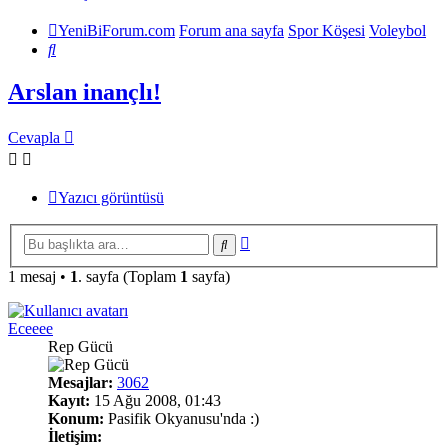
YeniBiForum.com
Forum ana sayfa
Spor Köşesi
Voleybol
Ara
Arslan inançlı!
Cevapla
Yazıcı görüntüsü
Gelişmiş
Ara
arama
1 mesaj •
1
. sayfa (Toplam
1
sayfa)
Eceeee
Rep Gücü
Mesajlar:
3062
Kayıt:
15 Ağu 2008, 01:43
Konum:
Pasifik Okyanusu'nda :)
İletişim: