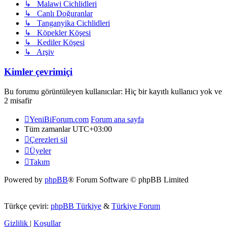
↳ Malawi Cichlidleri
↳ Canlı Doğuranlar
↳ Tanganyika Cichlidleri
↳ Köpekler Köşesi
↳ Kediler Köşesi
↳ Arşiv
Kimler çevrimiçi
Bu forumu görüntüleyen kullanıcılar: Hiç bir kayıtlı kullanıcı yok ve
2 misafir
YeniBiForum.com
Forum ana sayfa
Tüm zamanlar
UTC+03:00
Çerezleri sil
Üyeler
Takım
Powered by
phpBB
® Forum Software © phpBB Limited
Türkçe çeviri:
phpBB Türkiye
&
Türkiye Forum
Gizlilik
|
Koşullar