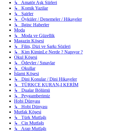
↳ Amatör Aşk Şiirleri
↳ Komik Yazilar
↳ Şairler
↳ Öyküler / Denemeler / Hikayeler
↳ Ilginç Haberler
Moda
↳ Moda ve Güzellik
Magazin Köşesi
↳ Film, Dizi ve Şarkı Sözleri
↳ Kim KiminLe Nerde ? Napıyor ?
Okul Köşesi
↳ Ödevler / Sınavlar
↳ Okullar
İslami Köşesi
↳ Dini Konular / Dini Hikayeler
↳ TÜRKÇE KURAN-I KERİM
↳ Dualar Bölümü
↳ Peygamberimiz
Hobi Dünyası
↳ Hobi Dünyası
Mutfak Köşesi
↳ Türk Mutfağı
↳ Çin Mutfağı
↳ Arap Mutfağı