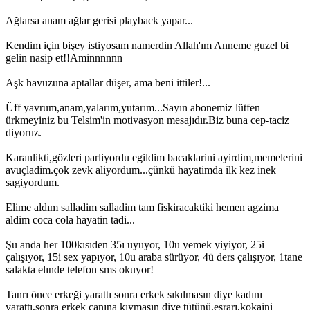
Ağlarsa anam ağlar gerisi playback yapar...
Kendim için bişey istiyosam namerdin Allah'ım Anneme guzel bi
gelin nasip et!!Aminnnnnn
Aşk havuzuna aptallar düşer, ama beni ittiler!...
Üff yavrum,anam,yalarım,yutarım...Sayın abonemiz lütfen
ürkmeyiniz bu Telsim'in motivasyon mesajıdır.Biz buna cep-taciz
diyoruz.
Karanlikti,gözleri parliyordu egildim bacaklarini ayirdim,memelerini
avuçladim.çok zevk aliyordum...çünkü hayatimda ilk kez inek
sagiyordum.
Elime aldım salladim salladim tam fiskiracaktiki hemen agzima
aldim coca cola hayatin tadi...
Şu anda her 100kısıden 35ı uyuyor, 10u yemek yiyiyor, 25i
çalışıyor, 15i sex yapıyor, 10u araba sürüyor, 4ü ders çalışıyor, 1tane
salakta elınde telefon sms okuyor!
Tanrı önce erkeği yarattı sonra erkek sıkılmasın diye kadını
yarattı,sonra erkek canına kıymasın diye tütünü,esrarı,kokaini