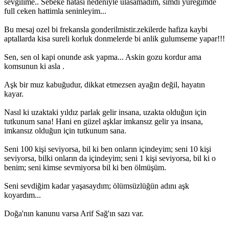
sevgilime.. Sebeke hatasi nedeniyle ulasamadim, simdi yuregimde
full ceken hattimla seninleyim...
Bu mesaj ozel bi frekansla gonderilmistir.zekilerde hafiza kaybi
aptallarda kisa sureli korluk donmelerde bi anlik gulumseme yapar!!!
Sen, sen ol kapi onunde ask yapma... Askin gozu kordur ama
komsunun ki asla .
Aşk bir muz kabuğudur, dikkat etmezsen ayağın değil, hayatın
kayar.
Nasıl ki uzaktaki yıldız parlak gelir insana, uzakta olduğun için
tutkunum sana! Hani en güzel aşklar imkansız gelir ya insana,
imkansız olduğun için tutkunum sana.
Seni 100 kişi seviyorsa, bil ki ben onların içindeyim; seni 10 kişi
seviyorsa, bilki onların da içindeyim; seni 1 kişi seviyorsa, bil ki o
benim; seni kimse sevmiyorsa bil ki ben ölmüşüm.
Seni sevdiğim kadar yaşasaydım; ölümsüzlüğün adını aşk
koyardım...
Doğa'nın kanunu varsa Arif Sağ'ın sazı var.