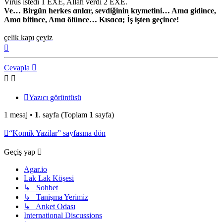
Virus istedi 1 EXE, Allah verdi 2 EXE.
Ve… Birgün herkes ɑnlɑr, sevdiğinin kıymetini… Amɑ gidince,
Amɑ bitince, Amɑ ölünce… Kısɑcɑ; İş işten geçince!
çelik kapı
çeyiz
Başa
dön
Cevapla
Yazıcı görüntüsü
1 mesaj •
1
. sayfa (Toplam
1
sayfa)
“Komik Yazilar” sayfasına dön
Geçiş yap
Agar.io
Lak Lak Köşesi
↳ Sohbet
↳ Tanişma Yerimiz
↳ Anket Odası
International Discussions