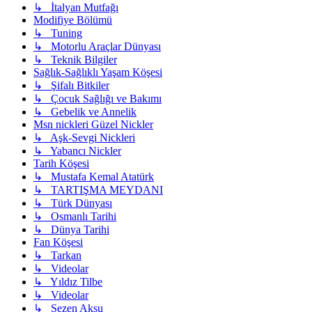
↳ İtalyan Mutfağı
Modifiye Bölümü
↳ Tuning
↳ Motorlu Araçlar Dünyası
↳ Teknik Bilgiler
Sağlık-Sağlıklı Yaşam Köşesi
↳ Şifalı Bitkiler
↳ Çocuk Sağlığı ve Bakımı
↳ Gebelik ve Annelik
Msn nickleri Güzel Nickler
↳ Aşk-Sevgi Nickleri
↳ Yabancı Nickler
Tarih Köşesi
↳ Mustafa Kemal Atatürk
↳ TARTIŞMA MEYDANI
↳ Türk Dünyası
↳ Osmanlı Tarihi
↳ Dünya Tarihi
Fan Köşesi
↳ Tarkan
↳ Videolar
↳ Yıldız Tilbe
↳ Videolar
↳ Sezen Aksu