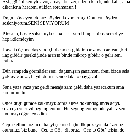
Aşk, gülü dikeniyle avuçlamaya benzer, ellerin kan içinde kalır; ama
dikenlerin hesabını gülden soramazsın !
Dogru söyleyeni dokuz köyden kovarlarmış. Onuncu köyden
sesleniyorum.SENİ SEVİYORUM
Bir sana, bir de sabah uykusuna hastayım.Hangisini secsem diye
hep ikilemdeyim.
Hayatta üç arkadaş vardır,biri ekmek gibidir har zaman ararsın ,biri
ilaç gibidir gerektiğinde ararsın,biride mikrop gibidir o gelir seni
bulur.
Dün rampada görmüşler seni, dagıtmışsın şanzımanı freni,bizde asla
yok öyle arıza, haydi durma sende takıl otoaygaza!
Sana yaza yaza yaz geldi.mesaja zam geldi.daha yazacaktım ama
konturum bitti
Önce düştüğümde kalkmayı; sonra aleve dokunduğumda acıyı,
sevmeyi ve sevilmeyi öğrendim. Herşeyi öğrendiğimde yalnız seni
unutmayı öğrenemedim.
Cep telefonunuzun daha iyi çekmesi için dik pozisyonda üzerine
oturunuz, biz buna "Cep to Göt" diyoruz. "Cep to Göt" telsim de