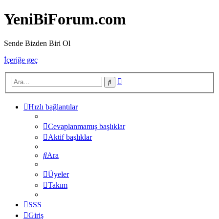
YeniBiForum.com
Sende Bizden Biri Ol
İçeriğe geç
Gelişmiş
Ara
arama
Hızlı bağlantılar
Cevaplanmamış başlıklar
Aktif başlıklar
Ara
Üyeler
Takım
SSS
Giriş