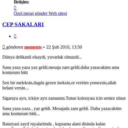
İletişim:
İletişim
moments
Özel mesaj gönder
Web sitesi
CEP SAKALARI
Alıntı
Mesaj
gönderen
moments
»
22 Şub 2010, 13:50
Dünya delikanli olsaydi, yuvarlak olmazdi...
Sana yaza yaza yaz geldi.mesaja zam geldi.daha yazacaktım ama
konturum bitti
Sen bir meleksin,dagda gezen ineksin,ot veririm yemezsin,allah
belani versin...
Sigaraya ayrı, ickiye ayrı zamanmı.Tutun kolonyası icin sentez olsun
Sana yaza-yaza , yaz geldi. Mesajada zam geldi. Daha yazacaktim
ama konturum bitti...
Bataryasi zayıf ruyalarimda , kapsama alani disinda kalan