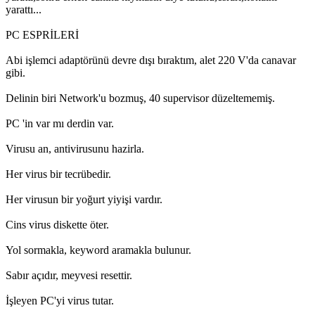
yarattı...
PC ESPRİLERİ
Abi işlemci adaptörünü devre dışı bıraktım, alet 220 V'da canavar
gibi.
Delinin biri Network'u bozmuş, 40 supervisor düzeltememiş.
PC 'in var mı derdin var.
Virusu an, antivirusunu hazirla.
Her virus bir tecrübedir.
Her virusun bir yoğurt yiyişi vardır.
Cins virus diskette öter.
Yol sormakla, keyword aramakla bulunur.
Sabır açıdır, meyvesi resettir.
İşleyen PC'yi virus tutar.