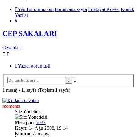
YeniBiForum.com
Forum ana sayfa
Edebiyat Köşesi
Komik
Yazilar
Ara
CEP SAKALARI
Cevapla
Yazıcı görüntüsü
Gelişmiş
Ara
arama
1 mesaj •
1
. sayfa (Toplam
1
sayfa)
moments
Site Yöneticisi
Mesajlar:
5033
Kayıt:
14 Ağu 2008, 19:14
Konum:
Almanya