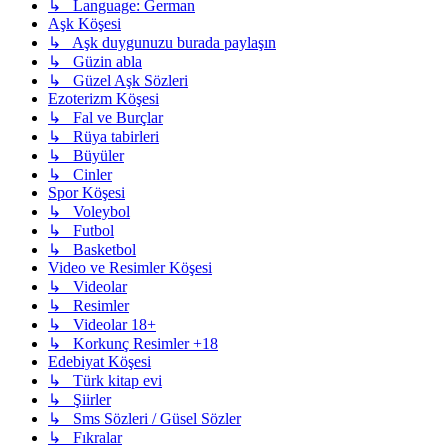
↳ Language: German
Aşk Köşesi
↳ Aşk duygunuzu burada paylaşın
↳ Güzin abla
↳ Güzel Aşk Sözleri
Ezoterizm Köşesi
↳ Fal ve Burçlar
↳ Rüya tabirleri
↳ Büyüler
↳ Cinler
Spor Köşesi
↳ Voleybol
↳ Futbol
↳ Basketbol
Video ve Resimler Köşesi
↳ Videolar
↳ Resimler
↳ Videolar 18+
↳ Korkunç Resimler +18
Edebiyat Köşesi
↳ Türk kitap evi
↳ Şiirler
↳ Sms Sözleri / Güsel Sözler
↳ Fıkralar