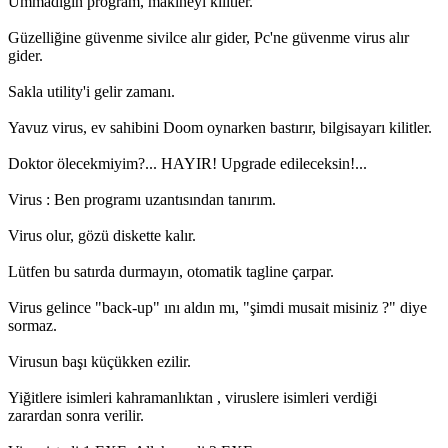
Ummadığın program, makineyi kilitler.
Güzelliğine güvenme sivilce alır gider, Pc'ne güvenme virus alır
gider.
Sakla utility'i gelir zamanı.
Yavuz virus, ev sahibini Doom oynarken bastırır, bilgisayarı kilitler.
Doktor ölecekmiyim?... HAYIR! Upgrade edileceksin!...
Virus : Ben programı uzantısından tanırım.
Virus olur, gözü diskette kalır.
Lütfen bu satırda durmayın, otomatik tagline çarpar.
Virus gelince "back-up" ını aldın mı, "şimdi musait misiniz ?" diye
sormaz.
Virusun başı küçükken ezilir.
Yiğitlere isimleri kahramanlıktan , viruslere isimleri verdiği
zarardan sonra verilir.