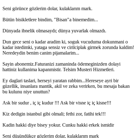
Seni görünce gözlerim dolar, kulaklarım mark.
Bütün bisikletlere bindim, "Bisan"a binemedim...
Dünyada ibnelik olmasaydı; dünya yuvarlak olmazdı.
Dun gece seni o kadar aradim ki, soguk vucuduma dokunmani o
kadar istedimki, yataga sensiz ve cirilciplak girmek zorunda kaldim!
Neredeydin benim canim pijamalarim...
Sayin abonemiz.Faturanizi zamaninda ödemeginizden dolayi
hattiniz kullanima kapanmistir. Telsim Musteri Hizmetleri.
Ey daglari taslari, herseyi yaratan rabbim...Hereseye ayri bir
güzellik, insanlara mantik, akil ve zeka verirken, bu mesaja bakan
bu kulunu niye unuttun?
Ask bir sudur , iç iç kudur !!! Ask bir visne iç iç kisne!!!
Kiz dedigin istanbul gibi olmali; fethi zor, fatihi tek!!!
Kadin hakki diye bisey yokur. Cunku hakki erkek ismidir
Seni düşündükçe gözlerim dolar, kulaklarım mark