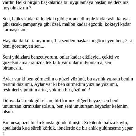
vardır. Belki birgün başkalarıda bu uygulamaya başlar, ne dersiniz
hoş olmaz mı ?
Sen, bailes kadar tatlı, tekila gibi çarpıcı, dhmple kadar asil, kanyak
gibi sıcak, şampanya gibi özel, malibu kadar egzotik, kokteyl kadar
karmaşıksın...
Hayatta iki kör tanıyorum; 1.si senden başkasını görmeyen ben, 2.si
beni göremeyen sen...
Seni yıldızlara benzetiyorum, onlar kadar etkileyici, çekici ve
güzelsin ama aranızda tek fark var onlar milyonlarca, sen
birtanesin...
Aylar var ki ben görmedim o güzel yüzünü, bu ayrılık yıprattı benim
tersimi düzümü, Aylar var ki ben sürmedim yüzüne yüzümü,
resimleri yıprattım artık, yok mu bir çözümü ?
Dünyada 2 renk gül olsun, biri kırmızı diğeri beyaz, sen beni
unutursan kırmızılar solsun, ben seni unutursam beyazlar kefenim
olsun.
Bu mesaj özel bir frekansla gönderilmiştir. Zekilerde hafıza kaybı,
aptallarda kısa süreli körlük, ibnelerde de bir anlık gülümseme yapar
!