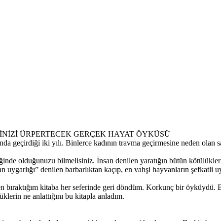
RİNİZİ ÜRPERTECEK GERÇEK HAYAT ÖYKÜSÜ
a geçirdiği iki yılı. Binlerce kadının travma geçirmesine neden olan s
nde olduğunuzu bilmelisiniz. İnsan denilen yaratığın bütün kötülükleri
an uygarlığı” denilen barbarlıktan kaçıp, en vahşi hayvanların şefkatli u
 bıraktığım kitaba her seferinde geri döndüm. Korkunç bir öyküydü. Bi
klerin ne anlattığını bu kitapla anladım.