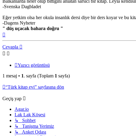
Balkanlarda neler olup bittiğini anlatan sarsıcı bir kitap. Leyla ken
-Svenska Dagbladet
Eğer yetkim olsa her okula insanlık dersi diye bir ders koyar ve bu ki
-Dagens Nyheter
" düş uçacak bahara doğru "
Başa
dön
Cevapla
Yazıcı görüntüsü
1 mesaj •
1
. sayfa (Toplam
1
sayfa)
“Türk kitap evi” sayfasına dön
Geçiş yap
Agar.io
Lak Lak Köşesi
↳ Sohbet
↳ Tanişma Yerimiz
↳ Anket Odası