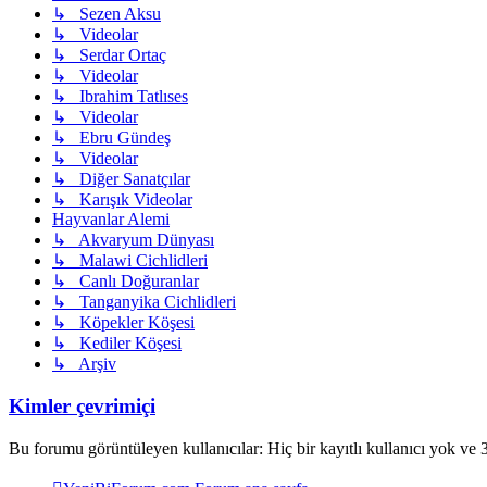
↳ Sezen Aksu
↳ Videolar
↳ Serdar Ortaç
↳ Videolar
↳ Ibrahim Tatlıses
↳ Videolar
↳ Ebru Gündeş
↳ Videolar
↳ Diğer Sanatçılar
↳ Karışık Videolar
Hayvanlar Alemi
↳ Akvaryum Dünyası
↳ Malawi Cichlidleri
↳ Canlı Doğuranlar
↳ Tanganyika Cichlidleri
↳ Köpekler Köşesi
↳ Kediler Köşesi
↳ Arşiv
Kimler çevrimiçi
Bu forumu görüntüleyen kullanıcılar: Hiç bir kayıtlı kullanıcı yok ve 3