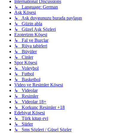
International Discussions
↳ Language: German
Aşk Köşesi
↳ Aşk duygunuzu burada paylaşın
↳ Güzin abla
↳ Güzel Aşk Sözleri
Ezoterizm Köşesi
↳ Fal ve Burçlar
↳ Rüya tabirleri
↳ Büyüler
↳ Cinler
Spor Köşesi
↳ Voleybol
↳ Futbol
↳ Basketbol
Video ve Resimler Köşesi
↳ Videolar
↳ Resimler
↳ Videolar 18+
↳ Korkunç Resimler +18
Edebiyat Köşesi
↳ Türk kitap evi
↳ Şiirler
↳ Sms Sözleri / Güsel Sözler