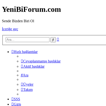
YeniBiForum.com
Sende Bizden Biri Ol
İçeriğe geç
Gelişmiş
Ara
arama
Hızlı bağlantılar
Cevaplanmamış başlıklar
Aktif başlıklar
Ara
Üyeler
Takım
SSS
Giriş