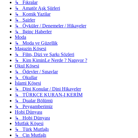
↳ Fıkralar
↳ Amatör Aşk Şiirleri
↳ Komik Yazilar
↳ Şairler
↳ Öyküler / Denemeler / Hikayeler
↳ Ilginç Haberler
Moda
↳ Moda ve Güzellik
Magazin Köşesi
↳ Film, Dizi ve Şarkı Sözleri
↳ Kim KiminLe Nerde ? Napıyor ?
Okul Köşesi
↳ Ödevler / Sınavlar
↳ Okullar
İslami Köşesi
↳ Dini Konular / Dini Hikayeler
↳ TÜRKÇE KURAN-I KERİM
↳ Dualar Bölümü
↳ Peygamberimiz
Hobi Dünyası
↳ Hobi Dünyası
Mutfak Köşesi
↳ Türk Mutfağı
↳ Çin Mutfağı