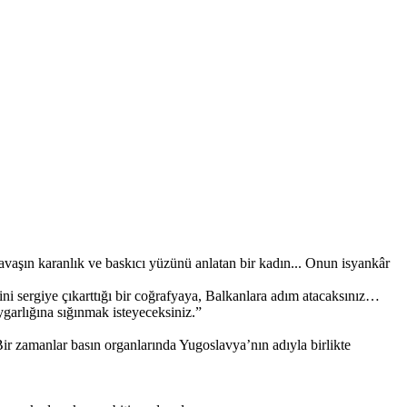
avaşın karanlık ve baskıcı yüzünü anlatan bir kadın... Onun isyankâr
ni sergiye çıkarttığı bir coğrafyaya, Balkanlara adım atacaksınız…
ygarlığına sığınmak isteyeceksiniz.”
r zamanlar basın organlarında Yugoslavya’nın adıyla birlikte