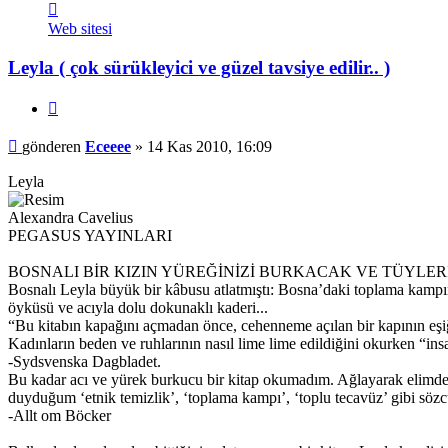
İletişim
Eceeee
Web sitesi
Leyla ( çok sürükleyici ve güzel tavsiye edilir.. )
Alıntı
Mesaj
gönderen
Eceeee
»
14 Kas 2010, 16:09
Leyla
Alexandra Cavelius
PEGASUS YAYINLARI
BOSNALI BİR KIZIN YÜREĞİNİZİ BURKACAK VE TÜYLE
Bosnalı Leyla büyük bir kâbusu atlatmıştı: Bosna’daki toplama kampınd
öyküsü ve acıyla dolu dokunaklı kaderi...
“Bu kitabın kapağını açmadan önce, cehenneme açılan bir kapının eşiği
Kadınların beden ve ruhlarının nasıl lime lime edildiğini okurken “ins
-Sydsvenska Dagbladet.
Bu kadar acı ve yürek burkucu bir kitap okumadım. Ağlayarak elimden
duyduğum ‘etnik temizlik’, ‘toplama kampı’, ‘toplu tecavüz’ gibi sözcü
-Allt om Böcker