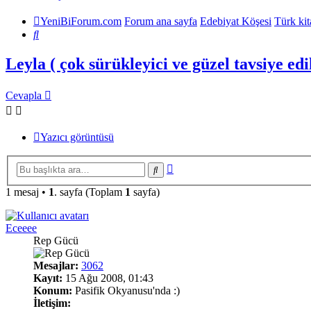
YeniBiForum.com
Forum ana sayfa
Edebiyat Köşesi
Türk kit
Ara
Leyla ( çok sürükleyici ve güzel tavsiye edili
Cevapla
Yazıcı görüntüsü
Gelişmiş
Ara
arama
1 mesaj •
1
. sayfa (Toplam
1
sayfa)
Eceeee
Rep Gücü
Mesajlar:
3062
Kayıt:
15 Ağu 2008, 01:43
Konum:
Pasifik Okyanusu'nda :)
İletişim: