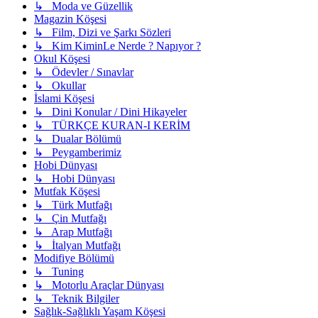
↳ Moda ve Güzellik
Magazin Köşesi
↳ Film, Dizi ve Şarkı Sözleri
↳ Kim KiminLe Nerde ? Napıyor ?
Okul Köşesi
↳ Ödevler / Sınavlar
↳ Okullar
İslami Köşesi
↳ Dini Konular / Dini Hikayeler
↳ TÜRKÇE KURAN-I KERİM
↳ Dualar Bölümü
↳ Peygamberimiz
Hobi Dünyası
↳ Hobi Dünyası
Mutfak Köşesi
↳ Türk Mutfağı
↳ Çin Mutfağı
↳ Arap Mutfağı
↳ İtalyan Mutfağı
Modifiye Bölümü
↳ Tuning
↳ Motorlu Araçlar Dünyası
↳ Teknik Bilgiler
Sağlık-Sağlıklı Yaşam Köşesi