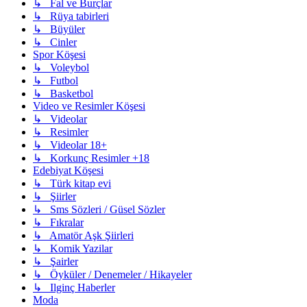
↳ Fal ve Burçlar
↳ Rüya tabirleri
↳ Büyüler
↳ Cinler
Spor Köşesi
↳ Voleybol
↳ Futbol
↳ Basketbol
Video ve Resimler Köşesi
↳ Videolar
↳ Resimler
↳ Videolar 18+
↳ Korkunç Resimler +18
Edebiyat Köşesi
↳ Türk kitap evi
↳ Şiirler
↳ Sms Sözleri / Güsel Sözler
↳ Fıkralar
↳ Amatör Aşk Şiirleri
↳ Komik Yazilar
↳ Şairler
↳ Öyküler / Denemeler / Hikayeler
↳ Ilginç Haberler
Moda