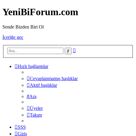
YeniBiForum.com
Sende Bizden Biri Ol
İçeriğe geç
Gelişmiş
Ara
arama
Hızlı bağlantılar
Cevaplanmamış başlıklar
Aktif başlıklar
Ara
Üyeler
Takım
SSS
Giriş