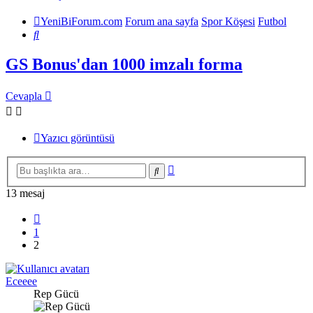
YeniBiForum.com
Forum ana sayfa
Spor Köşesi
Futbol
Ara
GS Bonus'dan 1000 imzalı forma
Cevapla
Yazıcı görüntüsü
Gelişmiş
Ara
arama
13 mesaj
Önceki
1
2
Eceeee
Rep Gücü