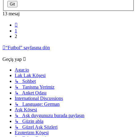
13 mesaj
Önceki
1
2
“Futbol” sayfasına dön
Geçiş yap
Agar.io
Lak Lak Köşesi
↳ Sohbet
↳ Tanişma Yerimiz
↳ Anket Odası
International Discussions
↳ Language: German
Aşk Köşesi
↳ Aşk duygunuzu burada paylaşın
↳ Güzin abla
↳ Güzel Aşk Sözleri
Ezoterizm Köşesi