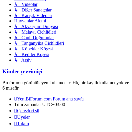
↳ Videolar
↳ Diğer Sanatçılar
↳ Karışık Videolar
Hayvanlar Alemi
↳ Akvaryum Dünyası
↳ Malawi Cichlidleri
↳ Canlı Doğuranlar
↳ Tanganyika Cichlidleri
↳ Köpekler Köşesi
↳ Kediler Köşesi
↳ Arşiv
Kimler çevrimiçi
Bu forumu görüntüleyen kullanıcılar: Hiç bir kayıtlı kullanıcı yok ve
6 misafir
YeniBiForum.com
Forum ana sayfa
Tüm zamanlar
UTC+03:00
Çerezleri sil
Üyeler
Takım