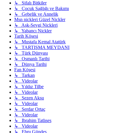
↳ Şifalı Bitkiler
↳ Çocuk Sağlığı ve Bakımı
↳ Gebelik ve Annelik
Msn nickleri Güzel Nickler
↳ Aşk-Sevgi Nickleri
↳ Yabancı Nickler
Tarih Köşesi
↳ Mustafa Kemal Atatürk
↳ TARTIŞMA MEYDANI
↳ Türk Dünyası
↳ Osmanlı Tarihi
↳ Dünya Tarihi
Fan Köşesi
↳ Tarkan
↳ Videolar
↳ Yıldız Tilbe
↳ Videolar
↳ Sezen Aksu
↳ Videolar
↳ Serdar Ortaç
↳ Videolar
↳ Ibrahim Tatlıses
↳ Videolar
↳ Ebru Gündeş