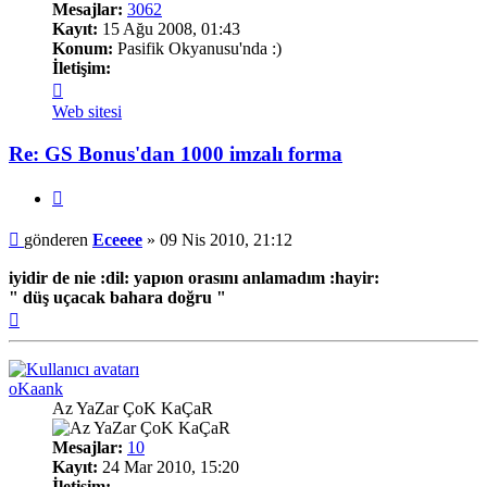
Mesajlar:
3062
Kayıt:
15 Ağu 2008, 01:43
Konum:
Pasifik Okyanusu'nda :)
İletişim:
İletişim
Eceeee
Web sitesi
Re: GS Bonus'dan 1000 imzalı forma
Alıntı
Mesaj
gönderen
Eceeee
»
09 Nis 2010, 21:12
iyidir de nie :dil: yapıon orasını anlamadım :hayir:
" düş uçacak bahara doğru "
Başa
dön
oKaank
Az YaZar ÇoK KaÇaR
Mesajlar:
10
Kayıt:
24 Mar 2010, 15:20
İletişim: