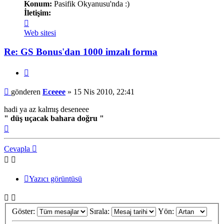
Konum:
Pasifik Okyanusu'nda :)
İletişim:
İletişim
Eceeee
Web sitesi
Re: GS Bonus'dan 1000 imzalı forma
Alıntı
Mesaj
gönderen
Eceeee
»
15 Nis 2010, 22:41
hadi ya az kalmış deseneee
" düş uçacak bahara doğru "
Başa
dön
Cevapla
Yazıcı görüntüsü
Göster:
Sırala:
Yön: