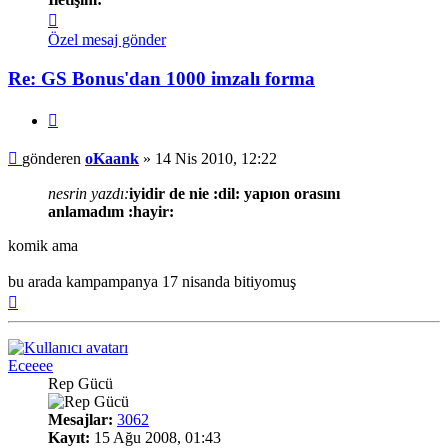
İletişim
oKaank
Özel mesaj gönder
Re: GS Bonus'dan 1000 imzalı forma
Alıntı
Mesaj
gönderen
oKaank
»
14 Nis 2010, 12:22
nesrin yazdı:
iyidir de nie :dil: yapıon orasını
anlamadım :hayir:
komik ama
bu arada kampampanya 17 nisanda bitiyomuş
Başa
dön
Eceeee
Rep Gücü
Mesajlar:
3062
Kayıt:
15 Ağu 2008, 01:43