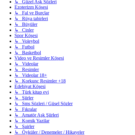
↳ Güzel Aşk Sözleri
Ezoterizm Köşesi
↳ Fal ve Burçlar
↳ Rüya tabirleri
↳ Büyüler
↳ Cinler
Spor Köşesi
↳ Voleybol
↳ Futbol
↳ Basketbol
Video ve Resimler Köşesi
↳ Videolar
↳ Resimler
↳ Videolar 18+
↳ Korkunç Resimler +18
Edebiyat Köşesi
↳ Türk kitap evi
↳ Şiirler
↳ Sms Sözleri / Güsel Sözler
↳ Fıkralar
↳ Amatör Aşk Şiirleri
↳ Komik Yazilar
↳ Şairler
↳ Öyküler / Denemeler / Hikayeler