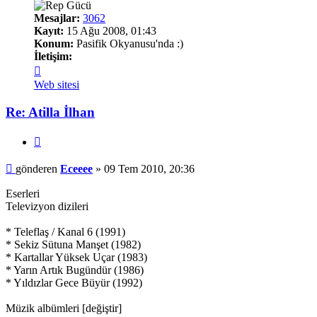
Mesajlar:
3062
Kayıt:
15 Ağu 2008, 01:43
Konum:
Pasifik Okyanusu'nda :)
İletişim:
İletişim
Eceeee
Web sitesi
Re: Atilla İlhan
Alıntı
Mesaj
gönderen
Eceeee
»
09 Tem 2010, 20:36
Eserleri
Televizyon dizileri
* Teleflaş / Kanal 6 (1991)
* Sekiz Sütuna Manşet (1982)
* Kartallar Yüksek Uçar (1983)
* Yarın Artık Bugündür (1986)
* Yıldızlar Gece Büyür (1992)
Müzik albümleri [değiştir]