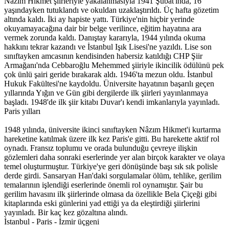
Nazım Hikmet şiirleriyle yakalanmasıyla 1941 Şubat'ında, 16
yaşındayken tutuklandı ve okuldan uzaklaştırıldı. Üç hafta gözetim
altında kaldı. İki ay hapiste yattı. Türkiye'nin hiçbir yerinde
okuyamayacağına dair bir belge verilince, eğitim hayatına ara
vermek zorunda kaldı. Danıştay kararıyla, 1944 yılında okuma
hakkını tekrar kazandı ve İstanbul Işık Lisesi'ne yazıldı. Lise son
sınıftayken amcasının kendisinden habersiz katıldığı CHP Şiir
Armağanı'nda Cebbaroğlu Mehemmed şiiriyle ikincilik ödülünü pek
çok ünlü şairi geride bırakarak aldı. 1946'ta mezun oldu. İstanbul
Hukuk Fakültesi'ne kaydoldu. Üniversite hayatının başarılı geçen
yıllarında Yığın ve Gün gibi dergilerde ilk şiirleri yayınlanmaya
başladı. 1948'de ilk şiir kitabı Duvar'ı kendi imkanlarıyla yayınladı.
Paris yılları
1948 yılında, üniversite ikinci sınıftayken Nâzım Hikmet'i kurtarma
hareketine katılmak üzere ilk kez Paris'e gitti. Bu harekette aktif rol
oynadı. Fransız toplumu ve orada bulunduğu çevreye ilişkin
gözlemleri daha sonraki eserlerinde yer alan birçok karakter ve olaya
temel oluşturmuştur. Türkiye'ye geri dönüşünde başı sık sık polisle
derde girdi. Sansaryan Han'daki sorgulamalar ölüm, tehlike, gerilim
temalarının işlendiği eserlerinde önemli rol oynamıştır. Şair bu
gerilim havasını ilk şiirlerinde olmasa da özellikle Bela Çiçeği gibi
kitaplarında eski günlerini yad ettiği ya da eleştirdiği şiirlerini
yayınladı. Bir kaç kez gözaltına alındı.
İstanbul - Paris - İzmir üçgeni