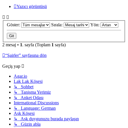
Yazıcı görüntüsü
Göster:
Sırala:
Yön:
2 mesaj •
1
. sayfa (Toplam
1
sayfa)
“Şairler” sayfasına dön
Geçiş yap
Agar.io
Lak Lak Köşesi
↳ Sohbet
↳ Tanişma Yerimiz
↳ Anket Odası
International Discussions
↳ Language: German
Aşk Köşesi
↳ Aşk duygunuzu burada paylaşın
↳ Güzin abla