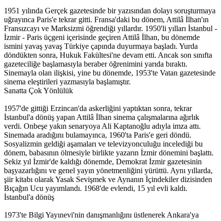
1951 yılında Gerçek gazetesinde bir yazısından dolayı soruşturmaya
uğrayınca Paris'e tekrar gitti. Fransa'daki bu dönem, Attilâ İlhan'ın
Fransızcayı ve Marksizmi öğrendiği yıllardır. 1950'li yılları İstanbul -
İzmir - Paris üçgeni içerisinde geçiren Attilâ İlhan, bu dönemde
ismini yavaş yavaş Türkiye çapında duyurmaya başladı. Yurda
döndükten sonra, Hukuk Fakültesi'ne devam etti. Ancak son sınıfta
gazeteciliğe başlamasıyla beraber öğrenimini yarıda bıraktı.
Sinemayla olan ilişkisi, yine bu dönemde, 1953'te Vatan gazetesinde
sinema eleştirileri yazmasıyla başlamıştır.
Sanatta Çok Yönlülük
1957'de gittiği Erzincan'da askerliğini yaptıktan sonra, tekrar
İstanbul'a dönüş yapan Attilâ İlhan sinema çalışmalarına ağırlık
verdi. Onbeşe yakın senaryoya Ali Kaptanoğlu adıyla imza attı.
Sinemada aradığını bulamayınca, 1960'ta Paris'e geri döndü.
Sosyalizmin geldiği aşamaları ve televizyonculuğu incelediği bu
dönem, babasının ölmesiyle birlikte yazarın İzmir dönemini başlattı.
Sekiz yıl İzmir'de kaldığı dönemde, Demokrat İzmir gazetesinin
başyazarlığını ve genel yayın yönetmenliğini yürüttü. Aynı yıllarda,
şiir kitabı olarak Yasak Sevişmek ve Aynanın İçindekiler dizisinden
Bıçağın Ucu yayımlandı. 1968'de evlendi, 15 yıl evli kaldı.
İstanbul'a dönüş
1973'te Bilgi Yayınevi'nin danışmanlığını üstlenerek Ankara'ya