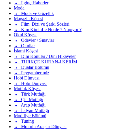
↳ Ilginç Haberler
Moda
↳ Moda ve Güzellik
Magazin Köşesi
↳ Film, Dizi ve Şarkı Sözleri
↳ Kim KiminLe Nerde ? Napıyor ?
Okul Köşesi
↳ Ödevler / Sınavlar
↳ Okullar
İslami Köşesi
↳ Dini Konular / Dini Hikayeler
↳ TÜRKÇE KURAN-I KERİM
↳ Dualar Bölümü
↳ Peygamberimiz
Hobi Dünyası
↳ Hobi Dünyası
Mutfak Köşesi
↳ Türk Mutfağı
↳ Çin Mutfağı
↳ Arap Mutfağı
↳ İtalyan Mutfağı
Modifiye Bölümü
↳ Tuning
↳ Motorlu Araçlar Dünyası