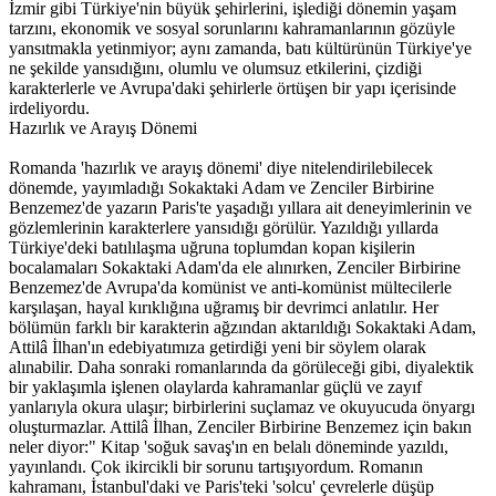
İzmir gibi Türkiye'nin büyük şehirlerini, işlediği dönemin yaşam
tarzını, ekonomik ve sosyal sorunlarını kahramanlarının gözüyle
yansıtmakla yetinmiyor; aynı zamanda, batı kültürünün Türkiye'ye
ne şekilde yansıdığını, olumlu ve olumsuz etkilerini, çizdiği
karakterlerle ve Avrupa'daki şehirlerle örtüşen bir yapı içerisinde
irdeliyordu.
Hazırlık ve Arayış Dönemi
Romanda 'hazırlık ve arayış dönemi' diye nitelendirilebilecek
dönemde, yayımladığı Sokaktaki Adam ve Zenciler Birbirine
Benzemez'de yazarın Paris'te yaşadığı yıllara ait deneyimlerinin ve
gözlemlerinin karakterlere yansıdığı görülür. Yazıldığı yıllarda
Türkiye'deki batılılaşma uğruna toplumdan kopan kişilerin
bocalamaları Sokaktaki Adam'da ele alınırken, Zenciler Birbirine
Benzemez'de Avrupa'da komünist ve anti-komünist mültecilerle
karşılaşan, hayal kırıklığına uğramış bir devrimci anlatılır. Her
bölümün farklı bir karakterin ağzından aktarıldığı Sokaktaki Adam,
Attilâ İlhan'ın edebiyatımıza getirdiği yeni bir söylem olarak
alınabilir. Daha sonraki romanlarında da görüleceği gibi, diyalektik
bir yaklaşımla işlenen olaylarda kahramanlar güçlü ve zayıf
yanlarıyla okura ulaşır; birbirlerini suçlamaz ve okuyucuda önyargı
oluşturmazlar. Attilâ İlhan, Zenciler Birbirine Benzemez için bakın
neler diyor:" Kitap 'soğuk savaş'ın en belalı döneminde yazıldı,
yayınlandı. Çok ikircikli bir sorunu tartışıyordum. Romanın
kahramanı, İstanbul'daki ve Paris'teki 'solcu' çevrelerle düşüp