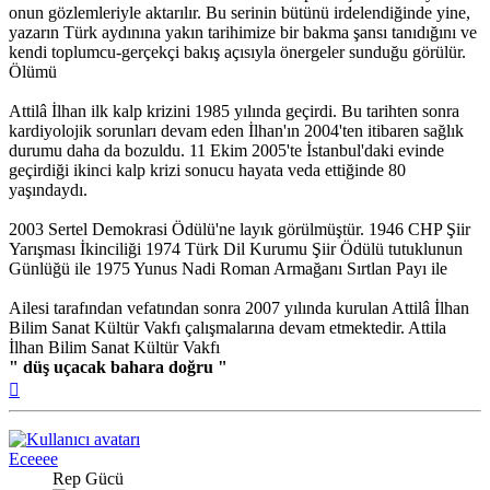
onun gözlemleriyle aktarılır. Bu serinin bütünü irdelendiğinde yine,
yazarın Türk aydınına yakın tarihimize bir bakma şansı tanıdığını ve
kendi toplumcu-gerçekçi bakış açısıyla önergeler sunduğu görülür.
Ölümü
Attilâ İlhan ilk kalp krizini 1985 yılında geçirdi. Bu tarihten sonra
kardiyolojik sorunları devam eden İlhan'ın 2004'ten itibaren sağlık
durumu daha da bozuldu. 11 Ekim 2005'te İstanbul'daki evinde
geçirdiği ikinci kalp krizi sonucu hayata veda ettiğinde 80
yaşındaydı.
2003 Sertel Demokrasi Ödülü'ne layık görülmüştür. 1946 CHP Şiir
Yarışması İkinciliği 1974 Türk Dil Kurumu Şiir Ödülü tutuklunun
Günlüğü ile 1975 Yunus Nadi Roman Armağanı Sırtlan Payı ile
Ailesi tarafından vefatından sonra 2007 yılında kurulan Attilâ İlhan
Bilim Sanat Kültür Vakfı çalışmalarına devam etmektedir. Attila
İlhan Bilim Sanat Kültür Vakfı
" düş uçacak bahara doğru "
Başa
dön
Eceeee
Rep Gücü