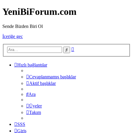
YeniBiForum.com
Sende Bizden Biri Ol
İçeriğe geç
Gelişmiş
Ara
arama
Hızlı bağlantılar
Cevaplanmamış başlıklar
Aktif başlıklar
Ara
Üyeler
Takım
SSS
Giriş