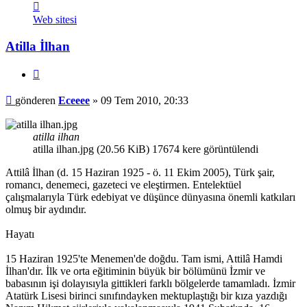
İletişim
Eceeee
Web sitesi
Atilla İlhan
Alıntı
Mesaj
gönderen
Eceeee
»
09 Tem 2010, 20:33
atilla ilhan
atilla ilhan.jpg (20.56 KiB) 17674 kere görüntülendi
Attilâ İlhan (d. 15 Haziran 1925 - ö. 11 Ekim 2005), Türk şair,
romancı, denemeci, gazeteci ve eleştirmen. Entelektüel
çalışmalarıyla Türk edebiyat ve düşünce dünyasına önemli katkıları
olmuş bir aydındır.
Hayatı
15 Haziran 1925'te Menemen'de doğdu. Tam ismi, Attilâ Hamdi
İlhan'dır. İlk ve orta eğitiminin büyük bir bölümünü İzmir ve
babasının işi dolayısıyla gittikleri farklı bölgelerde tamamladı. İzmir
Atatürk Lisesi birinci sınıfındayken mektuplaştığı bir kıza yazdığı