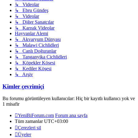
↳ Videolar
↳ Ebru Gündeş
↳ Videolar
↳ Diğer Sanatçılar
↳ Karışık Videolar
Hayvanlar Alemi
↳ Akvaryum Dünyası
↳ Malawi Cichlidleri
↳ Canlı Doğuranlar
↳ Tanganyika Cichlidleri
↳ Köpekler Köşesi
↳ Kediler Köşesi
↳ Arşiv
Kimler çevrimiçi
Bu forumu görüntüleyen kullanıcılar: Hiç bir kayıtlı kullanıcı yok ve
1 misafir
YeniBiForum.com
Forum ana sayfa
Tüm zamanlar
UTC+03:00
Çerezleri sil
Üyeler