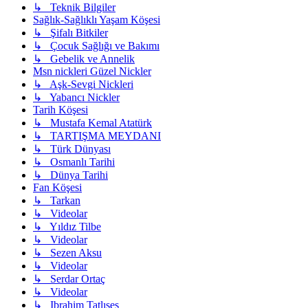
↳ Teknik Bilgiler
Sağlık-Sağlıklı Yaşam Köşesi
↳ Şifalı Bitkiler
↳ Çocuk Sağlığı ve Bakımı
↳ Gebelik ve Annelik
Msn nickleri Güzel Nickler
↳ Aşk-Sevgi Nickleri
↳ Yabancı Nickler
Tarih Köşesi
↳ Mustafa Kemal Atatürk
↳ TARTIŞMA MEYDANI
↳ Türk Dünyası
↳ Osmanlı Tarihi
↳ Dünya Tarihi
Fan Köşesi
↳ Tarkan
↳ Videolar
↳ Yıldız Tilbe
↳ Videolar
↳ Sezen Aksu
↳ Videolar
↳ Serdar Ortaç
↳ Videolar
↳ Ibrahim Tatlıses