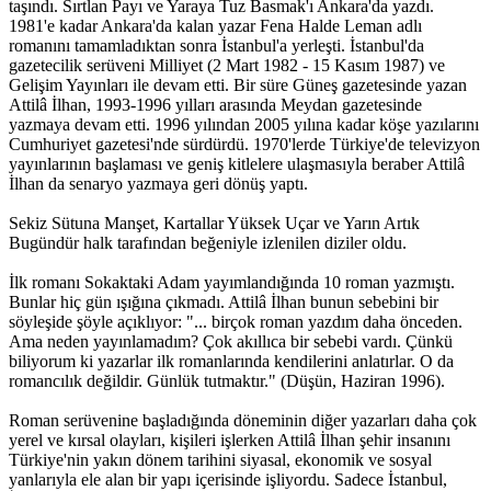
taşındı. Sırtlan Payı ve Yaraya Tuz Basmak'ı Ankara'da yazdı.
1981'e kadar Ankara'da kalan yazar Fena Halde Leman adlı
romanını tamamladıktan sonra İstanbul'a yerleşti. İstanbul'da
gazetecilik serüveni Milliyet (2 Mart 1982 - 15 Kasım 1987) ve
Gelişim Yayınları ile devam etti. Bir süre Güneş gazetesinde yazan
Attilâ İlhan, 1993-1996 yılları arasında Meydan gazetesinde
yazmaya devam etti. 1996 yılından 2005 yılına kadar köşe yazılarını
Cumhuriyet gazetesi'nde sürdürdü. 1970'lerde Türkiye'de televizyon
yayınlarının başlaması ve geniş kitlelere ulaşmasıyla beraber Attilâ
İlhan da senaryo yazmaya geri dönüş yaptı.
Sekiz Sütuna Manşet, Kartallar Yüksek Uçar ve Yarın Artık
Bugündür halk tarafından beğeniyle izlenilen diziler oldu.
İlk romanı Sokaktaki Adam yayımlandığında 10 roman yazmıştı.
Bunlar hiç gün ışığına çıkmadı. Attilâ İlhan bunun sebebini bir
söyleşide şöyle açıklıyor: "... birçok roman yazdım daha önceden.
Ama neden yayınlamadım? Çok akıllıca bir sebebi vardı. Çünkü
biliyorum ki yazarlar ilk romanlarında kendilerini anlatırlar. O da
romancılık değildir. Günlük tutmaktır." (Düşün, Haziran 1996).
Roman serüvenine başladığında döneminin diğer yazarları daha çok
yerel ve kırsal olayları, kişileri işlerken Attilâ İlhan şehir insanını
Türkiye'nin yakın dönem tarihini siyasal, ekonomik ve sosyal
yanlarıyla ele alan bir yapı içerisinde işliyordu. Sadece İstanbul,