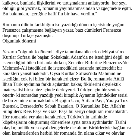
kalkıyor, bunlarla ilişkilerini ve tartışmalarını anlatıyordu, her şeyi
olduğu gibi yazmak, romanın yayımlanmasından vazgeçmekle eşitti.
Bu bakımdan, içeriğine hafif flu bir hava verdim."
Romanın dilinin farklılığını ise yazıldığı dönem içerisinde yoğun
Fransızca çalışmasına bağlayan yazar, bazı cümleleri Fransızca
düşünüp Türkçe yazmıştır.
Olgunluk dönemi
Yazarın "olgunluk dönemi" diye tanımlanabilecek edebiyat süreci
Kurtlar Sofrası ile başlar. Sokaktaki Adam'da ne istediğini değil, ne
istemediğini bilen biri anlatılırken; Zenciler Birbirine Benzemez'de
Mehmed-Ali istedikleri ile istemedikleri arasında mütereddit bir
karakteri yansıtmaktadır. Oysa Kurtlar Sofrası'nda Mahmud ne
istediğini çok iyi bilen bir karakteri çizer. Bu üç romanıyla Attilâ
İlhan Türk aydınına farklı açılardan bakar, fikirlerini diyalektik-
materyalist bir sentez içinde derleyerek Türkiye için bir sentez
önerir- ki sonradan yazdığı yedi kitaplık Aynanın İçindekiler serisi
de bu zemine oturmaktadır. Bıçağın Ucu, Sırtlan Payı, Yaraya Tuz
Basmak, Dersaadet'te Sabah Ezanları, O Karanlıkta Biz, Allah'ın
Süngüleri: Reis Paşa ve Gazi Paşa bu seriyi oluşturan romanlardır.
Her romanda yer alan karakterler, Türkiye'nin tarihinde
köşebaşlarını oluşturmuş dönemlere ayna tutan aydınlardır. Tarihi
olaylar, politik ve sosyal dengelerle ele alınır. Birbirleriyle bağlantısı
olan karakterlerden herbiri bir romanda ön plana çıkar ve olaylar