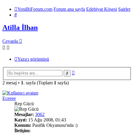
YeniBiForum.com
Forum ana sayfa
Edebiyat Köşesi
Şairler
Ara
Atilla İlhan
Cevapla
Yazıcı görüntüsü
Gelişmiş
Ara
arama
2 mesaj •
1
. sayfa (Toplam
1
sayfa)
Eceeee
Rep Gücü
Mesajlar:
3062
Kayıt:
15 Ağu 2008, 01:43
Konum:
Pasifik Okyanusu'nda :)
İletişim: