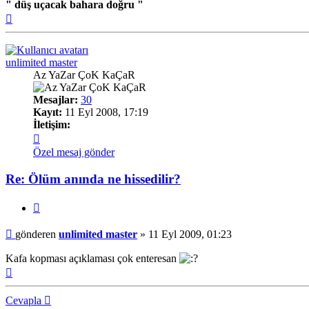
" düş uçacak bahara doğru "
Başa
dön
unlimited master
Az YaZar ÇoK KaÇaR
Mesajlar:
30
Kayıt:
11 Eyl 2008, 17:19
İletişim:
İletişim
unlimited
Özel mesaj gönder
master
Re: Ölüm anında ne hissedilir?
Alıntı
Mesaj
gönderen
unlimited master
»
11 Eyl 2009, 01:23
Kafa kopması açıklaması çok enteresan
Başa
dön
Cevapla