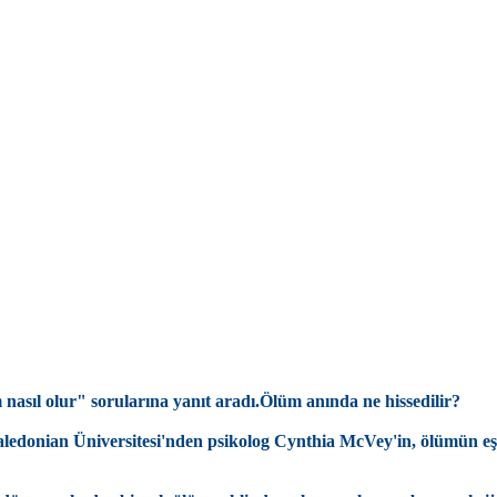
 nasıl olur" sorularına yanıt aradı.Ölüm anında ne hissedilir?
aledonian Üniversitesi'nden psikolog Cynthia McVey'in, ölümün eşi