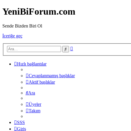
YeniBiForum.com
Sende Bizden Biri Ol
İçeriğe geç
Gelişmiş
Ara
arama
Hızlı bağlantılar
Cevaplanmamış başlıklar
Aktif başlıklar
Ara
Üyeler
Takım
SSS
Giriş