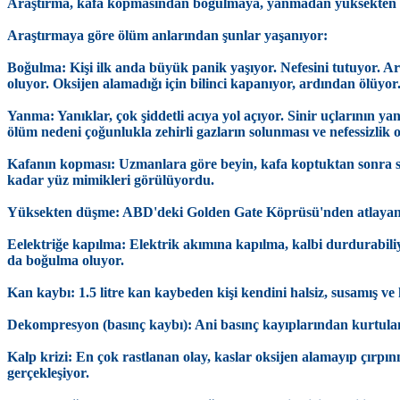
Araştırma, kafa kopmasından boğulmaya, yanmadan yüksekten dü
Araştırmaya göre ölüm anlarından şunlar yaşanıyor:
Boğulma: Kişi ilk anda büyük panik yaşıyor. Nefesini tutuyor. Ard
oluyor. Oksijen alamadığı için bilinci kapanıyor, ardından ölüyor
Yanma: Yanıklar, çok şiddetli acıya yol açıyor. Sinir uçlarının ya
ölüm nedeni çoğunlukla zehirli gazların solunması ve nefessizlik o
Kafanın kopması: Uzmanlara göre beyin, kafa koptuktan sonra san
kadar yüz mimikleri görülüyordu.
Yüksekten düşme: ABD'deki Golden Gate Köprüsü'nden atlayan 100 
Eelektriğe kapılma: Elektrik akımına kapılma, kalbi durdurabili
da boğulma oluyor.
Kan kaybı: 1.5 litre kan kaybeden kişi kendini halsiz, susamış ve 
Dekompresyon (basınç kaybı): Ani basınç kayıplarından kurtulanla
Kalp krizi: En çok rastlanan olay, kaslar oksijen alamayıp çırpı
gerçekleşiyor.