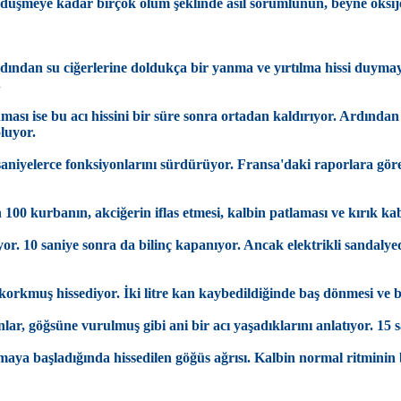
şmeye kadar birçok ölüm şeklinde asıl sorumlunun, beyne oksij
ından su ciğerlerine doldukça bir yanma ve yırtılma hissi duymaya b
.
nması ise bu acı hissini bir süre sonra ortadan kaldırıyor. Ardından
luyor.
iyelerce fonksiyonlarını sürdürüyor. Fransa'daki raporlara göre 
kurbanın, akciğerin iflas etmesi, kalbin patlaması ve kırık kabu
yor. 10 saniye sonra da bilinç kapanıyor. Ancak elektrikli sandaly
korkmuş hissediyor. İki litre kan kaybedildiğinde baş dönmesi ve bi
r, göğsüne vurulmuş gibi ani bir acı yaşadıklarını anlatıyor. 15 sa
nmaya başladığında hissedilen göğüs ağrısı. Kalbin normal ritminin