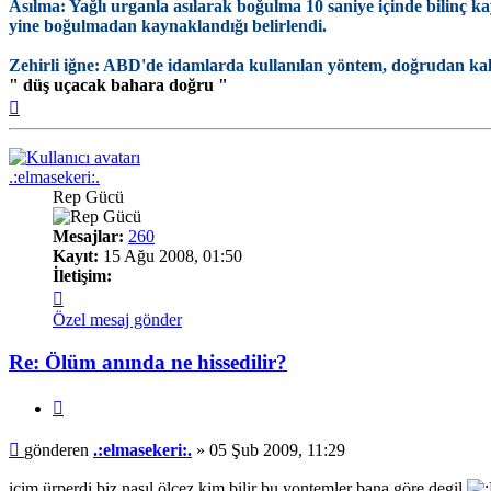
Asılma: Yağlı urganla asılarak boğulma 10 saniye içinde bilinç 
yine boğulmadan kaynaklandığı belirlendi.
Zehirli iğne: ABD'de idamlarda kullanılan yöntem, doğrudan kal
" düş uçacak bahara doğru "
Başa
dön
.:elmasekeri:.
Rep Gücü
Mesajlar:
260
Kayıt:
15 Ağu 2008, 01:50
İletişim:
İletişim
.:elmasekeri:.
Özel mesaj gönder
Re: Ölüm anında ne hissedilir?
Alıntı
Mesaj
gönderen
.:elmasekeri:.
»
05 Şub 2009, 11:29
içim ürperdi biz nasıl ölcez kim bilir bu yontemler bana göre degil