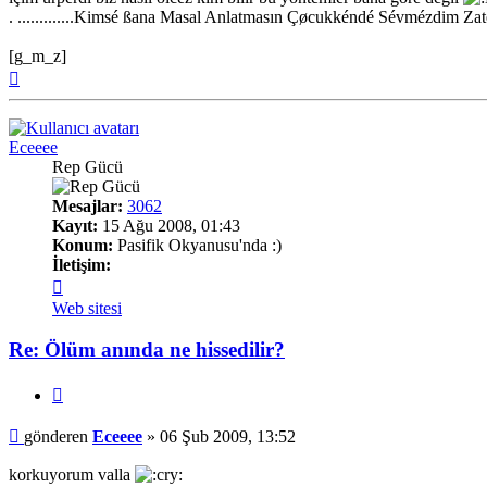
. .............Kimsé ßana Masal Anlatmasın Çøcukkéndé Sévmézdim Zatén....
[g_m_z]
Başa
dön
Eceeee
Rep Gücü
Mesajlar:
3062
Kayıt:
15 Ağu 2008, 01:43
Konum:
Pasifik Okyanusu'nda :)
İletişim:
İletişim
Eceeee
Web sitesi
Re: Ölüm anında ne hissedilir?
Alıntı
Mesaj
gönderen
Eceeee
»
06 Şub 2009, 13:52
korkuyorum valla