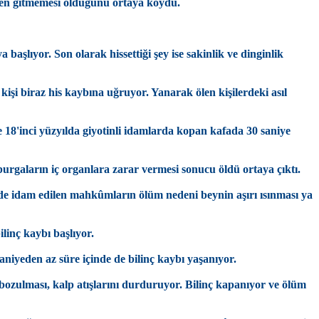
en gitmemesi olduğunu ortaya koydu.
aşlıyor. Son olarak hissettiği şey ise sakinlik ve dinginlik
 kişi biraz his kaybına uğruyor. Yanarak ölen kişilerdeki asıl
18'inci yüzyılda giyotinli idamlarda kopan kafada 30 saniye
rgaların iç organlara zarar vermesi sonucu öldü ortaya çıktı.
ede idam edilen mahkûmların ölüm nedeni beynin aşırı ısınması ya
linç kaybı başlıyor.
niyeden az süre içinde de bilinç kaybı yaşanıyor.
 bozulması, kalp atışlarını durduruyor. Bilinç kapanıyor ve ölüm