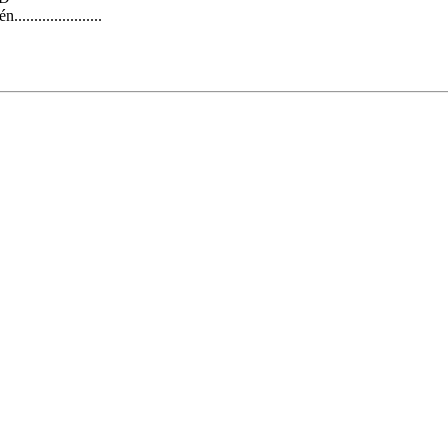
..................