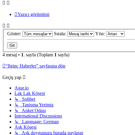
Yazıcı görüntüsü
Göster:
Sırala:
Yön:
4 mesaj •
1
. sayfa (Toplam
1
sayfa)
“Ilginç Haberler” sayfasına dön
Geçiş yap
Agar.io
Lak Lak Köşesi
↳ Sohbet
↳ Tanişma Yerimiz
↳ Anket Odası
International Discussions
↳ Language: German
Aşk Köşesi
↳ Aşk duygunuzu burada paylaşın