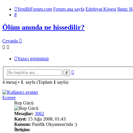
YeniBiForum.com
Forum ana sayfa
Edebiyat Köşesi
Ilginç H
Ara
Ölüm anında ne hissedilir?
Cevapla
Yazıcı görüntüsü
Gelişmiş
Ara
arama
4 mesaj •
1
. sayfa (Toplam
1
sayfa)
Eceeee
Rep Gücü
Mesajlar:
3062
Kayıt:
15 Ağu 2008, 01:43
Konum:
Pasifik Okyanusu'nda :)
İletişim: