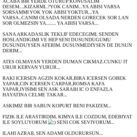
ACABA BIR YERDE OTURUP KONUSALIM
DESEM....KIZARMI..?YOK CANIM...YA ABISI VARSA
SORSAMMI YOK YOK ABISI YOKTUR...YA
VARSA..CANIM OLSADA NERDEN GORECEK SOR LAN
SOR OLMEZSIN YA........ YA ABISI VARSA...
SANA ARKADASLIK TEKLIF EDECEGIMI, SENDEN
HOSLANDIGIMI VE HEP SENI DUSUNDUGUMU
DUSUNDUYSEN AFERIM. DUSUNMEDIYSEN DE DUSUN
DERIM...
ATES OLMAYAN YERDEN DUMAN CIKMAZ.CUNKU IT
URUR KERVAN YURUR...
RAKI ICERSEN AGZIN KOKAR,BIRA ICERSEN GOBEK
YAPAR,CIN ICERSEN CARPAR,ROMSA KAFA
YAPAR,IYISIMI SEN ASK SARABI IC O ENFAZLA
HAYATINA CELME TAKAR...
ASKIMIZ BIR SABUN KOPURT BENI PAKIZEM...
FIZIK ILE ARASTIRDIM, KIMYA ILE COZDUM, EDEBIYAT
ILE SOYLUYORUM
SENI COK SEVIYORUM...
ILAHI AZRAIL SEN ADAMI OLDURURSUN...