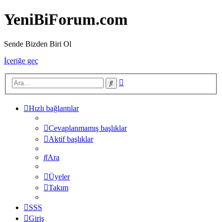
YeniBiForum.com
Sende Bizden Biri Ol
İçeriğe geç
Gelişmiş
Ara
arama
Hızlı bağlantılar
Cevaplanmamış başlıklar
Aktif başlıklar
Ara
Üyeler
Takım
SSS
Giriş