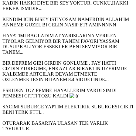
KADIN HAKKI DIYE BIR SEY YOKTUR, CUNKU,HAKKI
ERKEK ISMIDIR...
KENDIM ICIN BISEY ISTIYOSAM NAMERDIN ALLAH'IM
ANNEME GUZEL BI GELIN NASIP ET!!AMINNNNN
HAYATIMI BAGLADIM AT YARISLARINA VERILEN
TIYOLAR GELMIYOR BIR TANEM FAVORI YASSAM
DUSUP KALIYOR ESSEKLER BENI SEVMIYOR BIR
TANEM...
BIR DEPREM GIBI GIRDIN GONLUME , FAY HATTI
CIZDIN YUREGIME, ENKAZLAR BIRAKTIN UZERIMDE
KALBIMDE ARTCILAR DEVAM ETMEKTE
OZLENMEKTESIN BITANEM 8.4 SIDDETINDE...
ESKIDEN TOZ PEMBE HAYALLERIM VARDI SIMDI
PEMBESI GITTI TOZU KALDI
(
SACIMI SUBURGE YAPTIM ELEKTIRIK SUBURGESI CIKTI
BENI TERK ETTI...
OTURARAK BASARIYA ULASAN TEK VARLIK
TAVUKTUR...