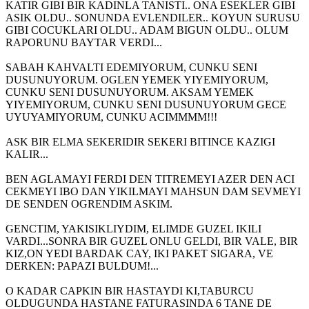
KATIR GIBI BIR KADINLA TANISTI.. ONA ESEKLER GIBI
ASIK OLDU.. SONUNDA EVLENDILER.. KOYUN SURUSU
GIBI COCUKLARI OLDU.. ADAM BIGUN OLDU.. OLUM
RAPORUNU BAYTAR VERDI...
SABAH KAHVALTI EDEMIYORUM, CUNKU SENI
DUSUNUYORUM. OGLEN YEMEK YIYEMIYORUM,
CUNKU SENI DUSUNUYORUM. AKSAM YEMEK
YIYEMIYORUM, CUNKU SENI DUSUNUYORUM GECE
UYUYAMIYORUM, CUNKU ACIMMMM!!!
ASK BIR ELMA SEKERIDIR SEKERI BITINCE KAZIGI
KALIR...
BEN AGLAMAYI FERDI DEN TITREMEYI AZER DEN ACI
CEKMEYI IBO DAN YIKILMAYI MAHSUN DAM SEVMEYI
DE SENDEN OGRENDIM ASKIM.
GENCTIM, YAKISIKLIYDIM, ELIMDE GUZEL IKILI
VARDI...SONRA BIR GUZEL ONLU GELDI, BIR VALE, BIR
KIZ,ON YEDI BARDAK CAY, IKI PAKET SIGARA, VE
DERKEN: PAPAZI BULDUM!...
O KADAR CAPKIN BIR HASTAYDI KI,TABURCU
OLDUGUNDA HASTANE FATURASINDA 6 TANE DE