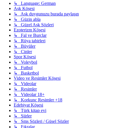
↳ Language: German
Aşk Köşesi
↳ Aşk duygunuzu burada paylaşın
↳ Güzin abla
↳ Güzel Aşk Sözleri
Ezoterizm Köşesi
↳ Fal ve Burçlar
↳ Rüya tabirleri
↳ Büyüler
↳ Cinler
Spor Köşesi
↳ Voleybol
↳ Futbol
↳ Basketbol
Video ve Resimler Köşesi
↳ Videolar
↳ Resimler
↳ Videolar 18+
↳ Korkunç Resimler +18
Edebiyat Köşesi
↳ Türk kitap evi
↳ Şiirler
↳ Sms Sözleri / Güsel Sözler
↳ Fıkralar