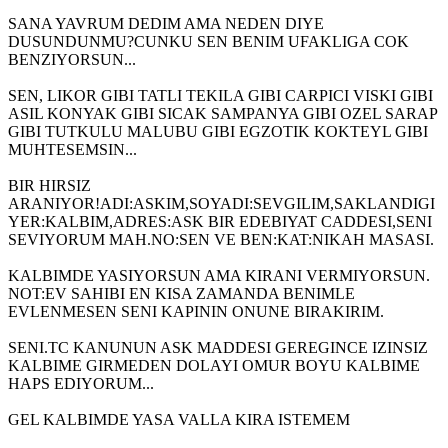
SANA YAVRUM DEDIM AMA NEDEN DIYE
DUSUNDUNMU?CUNKU SEN BENIM UFAKLIGA COK
BENZIYORSUN...
SEN, LIKOR GIBI TATLI TEKILA GIBI CARPICI VISKI GIBI
ASIL KONYAK GIBI SICAK SAMPANYA GIBI OZEL SARAP
GIBI TUTKULU MALUBU GIBI EGZOTIK KOKTEYL GIBI
MUHTESEMSIN...
BIR HIRSIZ
ARANIYOR!ADI:ASKIM,SOYADI:SEVGILIM,SAKLANDIGI
YER:KALBIM,ADRES:ASK BIR EDEBIYAT CADDESI,SENI
SEVIYORUM MAH.NO:SEN VE BEN:KAT:NIKAH MASASI.
KALBIMDE YASIYORSUN AMA KIRANI VERMIYORSUN.
NOT:EV SAHIBI EN KISA ZAMANDA BENIMLE
EVLENMESEN SENI KAPININ ONUNE BIRAKIRIM.
SENI.TC KANUNUN ASK MADDESI GEREGINCE IZINSIZ
KALBIME GIRMEDEN DOLAYI OMUR BOYU KALBIME
HAPS EDIYORUM...
GEL KALBIMDE YASA VALLA KIRA ISTEMEM