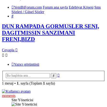
YeniBiForum.com
Forum ana sayfa
Edebiyat Köşesi
Sms
Sözleri / Güsel Sözler
Ara
DUN RAMPADA GORMUSLER SENI,
DAGITMISSIN SANZIMANI
FRENI,BIZD
Cevapla
Yazıcı görüntüsü
Gelişmiş
Ara
arama
1 mesaj •
1
. sayfa (Toplam
1
sayfa)
moments
Site Yöneticisi