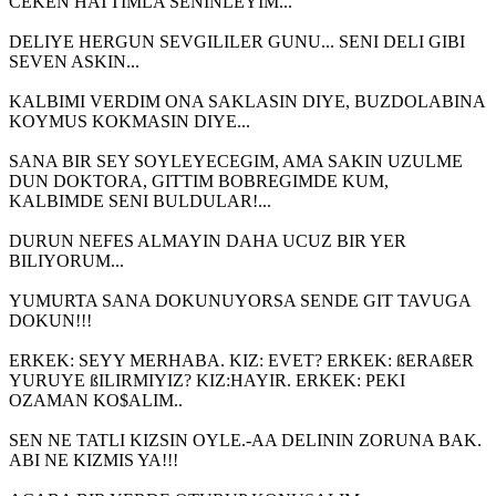
CEKEN HATTIMLA SENINLEYIM...
DELIYE HERGUN SEVGILILER GUNU... SENI DELI GIBI
SEVEN ASKIN...
KALBIMI VERDIM ONA SAKLASIN DIYE, BUZDOLABINA
KOYMUS KOKMASIN DIYE...
SANA BIR SEY SOYLEYECEGIM, AMA SAKIN UZULME
DUN DOKTORA, GITTIM BOBREGIMDE KUM,
KALBIMDE SENI BULDULAR!...
DURUN NEFES ALMAYIN DAHA UCUZ BIR YER
BILIYORUM...
YUMURTA SANA DOKUNUYORSA SENDE GIT TAVUGA
DOKUN!!!
ERKEK: SEYY MERHABA. KIZ: EVET? ERKEK: ßERAßER
YURUYE ßILIRMIYIZ? KIZ:HAYIR. ERKEK: PEKI
OZAMAN KO$ALIM..
SEN NE TATLI KIZSIN OYLE.-AA DELININ ZORUNA BAK.
ABI NE KIZMIS YA!!!