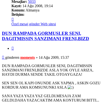
Mesajlar:
5033
Kayıt:
14 Ağu 2008, 19:14
Konum:
Almanya
İletişim:
İletişim
moments
Özel mesaj gönder
Web sitesi
DUN RAMPADA GORMUSLER SENI,
DAGITMISSIN SANZIMANI FRENI,BIZD
Alıntı
Mesaj
gönderen
moments
»
14 Ağu 2009, 15:37
DUN RAMPADA GORMUSLER SENI, DAGITMISSIN
SANZIMANI FRENI,BIZDE ASLA YOK OYLE ARIZA,
HAYDI DURMA SENDE TAKIL OTOAYGAZA!
SEN SEN OL KAPI ONUNDE ASK YAPMA , ASKIN GOZU
KORDUR AMA KOMSUNUNKI ASLA
SANA YAZA YAZA YAZ GELDI.MESAJA ZAM
GELDI.DAHA YAZACAKTIM AMA KONTURUM BITTI...