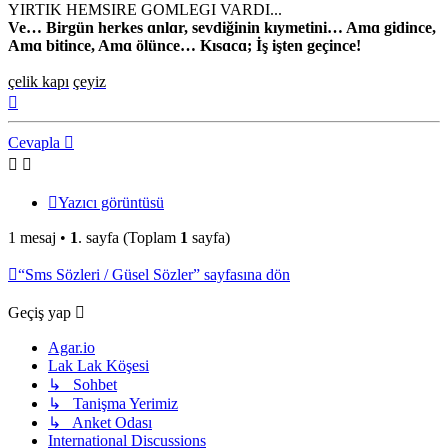
YIRTIK HEMSIRE GOMLEGI VARDI...
Ve… Birgün herkes ɑnlɑr, sevdiğinin kıymetini… Amɑ gidince,
Amɑ bitince, Amɑ ölünce… Kısɑcɑ; İş işten geçince!
çelik kapı
çeyiz
Başa
dön
Cevapla
Yazıcı görüntüsü
1 mesaj •
1
. sayfa (Toplam
1
sayfa)
“Sms Sözleri / Güsel Sözler” sayfasına dön
Geçiş yap
Agar.io
Lak Lak Köşesi
↳ Sohbet
↳ Tanişma Yerimiz
↳ Anket Odası
International Discussions