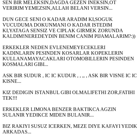
SEN BIR MELEKSIN,DAGDA GEZEN INEKSIN,OT
VERIRIM YEMEZSIN,ALLAH BELANI VERSIN...
DUN GECE SENI O KADAR ARADIM KI,SOGUK
VUCUDUMA DOKUNMANI O KADAR ISTEDIM
KI,YATAGA SENSIZ VE CIPLAK GIRMEK ZORUNDA
KALDIM!NEREDEYDIN BENIM CANIM PIJAMALARIM?:))
ERKEKLER NEDEN EVLENEMEYECEKLERI
KADINLARIN PESINDEN KOSARLAR KOPEKLERIN
KULLANAMAYACAKLARI OTOMOBILLERIN PESINDEN
KOSMALARI GIBI...
ASK BIR SUDUR , IC IC KUDUR , , ,, , ASK BIR VISNE IC IC
KISNE...
KIZ DEDIGIN ISTANBUL GIBI OLMALIFETHI ZOR,FATIHI
TEK!!!
ERKEKLER LIMONA BENZER BAKTIKCA AGZIN
SULANIR YEDIKCE MIDEN BULANIR...
BIZ RAKIYI SUSUZ ICERKEN, MEZE DIYE KAFAYI YEDIK
ARKADAS...