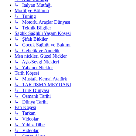
↳ İtalyan Mutfağı
Modifiye Bölümü
↳ Tuning
↳ Motorlu Araçlar Dünyası
↳ Teknik Bilgiler
Sağlık-Sağlıklı Yaşam Köşesi
↳ Şifalı Bitkiler
↳ Çocuk Sağlığı ve Bakımı
↳ Gebelik ve Annelik
Msn nickleri Güzel Nickler
↳ Aşk-Sevgi Nickleri
↳ Yabancı Nickler
Tarih Köşesi
↳ Mustafa Kemal Atatürk
↳ TARTIŞMA MEYDANI
↳ Türk Dünyası
↳ Osmanlı Tarihi
↳ Dünya Tarihi
Fan Köşesi
↳ Tarkan
↳ Videolar
↳ Yıldız Tilbe
↳ Videolar