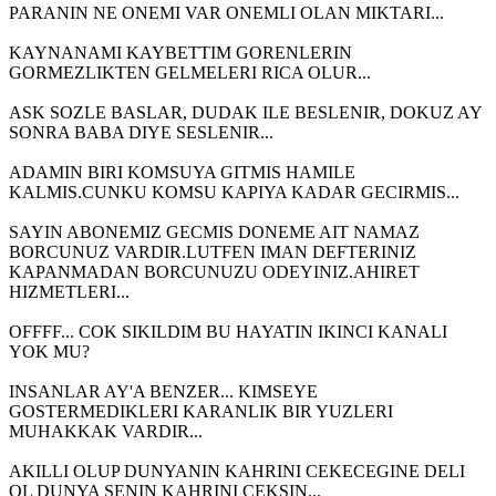
PARANIN NE ONEMI VAR ONEMLI OLAN MIKTARI...
KAYNANAMI KAYBETTIM GORENLERIN
GORMEZLIKTEN GELMELERI RICA OLUR...
ASK SOZLE BASLAR, DUDAK ILE BESLENIR, DOKUZ AY
SONRA BABA DIYE SESLENIR...
ADAMIN BIRI KOMSUYA GITMIS HAMILE
KALMIS.CUNKU KOMSU KAPIYA KADAR GECIRMIS...
SAYIN ABONEMIZ GECMIS DONEME AIT NAMAZ
BORCUNUZ VARDIR.LUTFEN IMAN DEFTERINIZ
KAPANMADAN BORCUNUZU ODEYINIZ.AHIRET
HIZMETLERI...
OFFFF... COK SIKILDIM BU HAYATIN IKINCI KANALI
YOK MU?
INSANLAR AY'A BENZER... KIMSEYE
GOSTERMEDIKLERI KARANLIK BIR YUZLERI
MUHAKKAK VARDIR...
AKILLI OLUP DUNYANIN KAHRINI CEKECEGINE DELI
OL DUNYA SENIN KAHRINI CEKSIN...