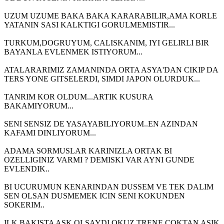
UZUM UZUME BAKA BAKA KARARABILIR,AMA KORLE
YATANIN SASI KALKTIGI GORULMEMISTIR...
TURKUM,DOGRUYUM, CALISKANIM, IYI GELIRLI BIR
BAYANLA EVLENMEK ISTIYORUM...
ATALARARIMIZ ZAMANINDA ORTA ASYA'DAN CIKIP DA
TERS YONE GITSELERDI, SIMDI JAPON OLURDUK...
TANRIM KOR OLDUM...ARTIK KUSURA
BAKAMIYORUM...
SENI SENSIZ DE YASAYABILIYORUM..EN AZINDAN
KAFAMI DINLIYORUM...
ADAMA SORMUSLAR KARINIZLA ORTAK BI
OZELLIGINIZ VARMI ? DEMISKI VAR AYNI GUNDE
EVLENDIK..
BI UCURUMUN KENARINDAN DUSSEM VE TEK DALIM
SEN OLSAN DUSMEMEK ICIN SENI KOKUNDEN
SOKERIM..
ILK BAKISTA ASK OLSAYDI OKUZ TRENE COKTAN ASIK