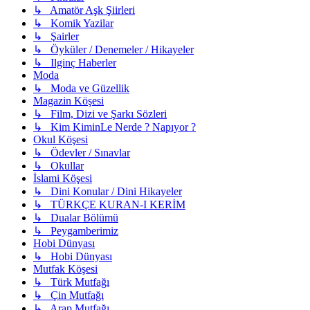
↳ Amatör Aşk Şiirleri
↳ Komik Yazilar
↳ Şairler
↳ Öyküler / Denemeler / Hikayeler
↳ Ilginç Haberler
Moda
↳ Moda ve Güzellik
Magazin Köşesi
↳ Film, Dizi ve Şarkı Sözleri
↳ Kim KiminLe Nerde ? Napıyor ?
Okul Köşesi
↳ Ödevler / Sınavlar
↳ Okullar
İslami Köşesi
↳ Dini Konular / Dini Hikayeler
↳ TÜRKÇE KURAN-I KERİM
↳ Dualar Bölümü
↳ Peygamberimiz
Hobi Dünyası
↳ Hobi Dünyası
Mutfak Köşesi
↳ Türk Mutfağı
↳ Çin Mutfağı
↳ Arap Mutfağı