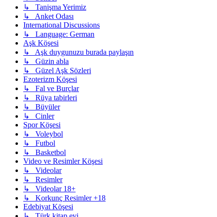
↳ Tanişma Yerimiz
↳ Anket Odası
International Discussions
↳ Language: German
Aşk Köşesi
↳ Aşk duygunuzu burada paylaşın
↳ Güzin abla
↳ Güzel Aşk Sözleri
Ezoterizm Köşesi
↳ Fal ve Burçlar
↳ Rüya tabirleri
↳ Büyüler
↳ Cinler
Spor Köşesi
↳ Voleybol
↳ Futbol
↳ Basketbol
Video ve Resimler Köşesi
↳ Videolar
↳ Resimler
↳ Videolar 18+
↳ Korkunç Resimler +18
Edebiyat Köşesi
↳ Türk kitap evi