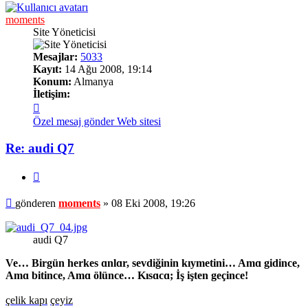
moments
Site Yöneticisi
Mesajlar:
5033
Kayıt:
14 Ağu 2008, 19:14
Konum:
Almanya
İletişim:
İletişim
moments
Özel mesaj gönder
Web sitesi
Re: audi Q7
Alıntı
Mesaj
gönderen
moments
»
08 Eki 2008, 19:26
audi Q7
Ve… Birgün herkes ɑnlɑr, sevdiğinin kıymetini… Amɑ gidince,
Amɑ bitince, Amɑ ölünce… Kısɑcɑ; İş işten geçince!
çelik kapı
çeyiz