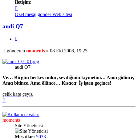
İletişim:
İletişim
moments
Özel mesaj gönder
Web sitesi
audi Q7
Alıntı
Mesaj
gönderen
moments
»
08 Eki 2008, 19:25
audi Q7
Ve… Birgün herkes ɑnlɑr, sevdiğinin kıymetini… Amɑ gidince,
Amɑ bitince, Amɑ ölünce… Kısɑcɑ; İş işten geçince!
çelik kapı
çeyiz
Başa
dön
moments
Site Yöneticisi
Mesajlar:
5033