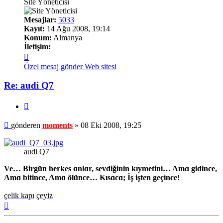
Site Yöneticisi
Mesajlar:
5033
Kayıt:
14 Ağu 2008, 19:14
Konum:
Almanya
İletişim:
İletişim
moments
Özel mesaj gönder
Web sitesi
Re: audi Q7
Alıntı
Mesaj
gönderen
moments
»
08 Eki 2008, 19:25
audi Q7
Ve… Birgün herkes ɑnlɑr, sevdiğinin kıymetini… Amɑ gidince,
Amɑ bitince, Amɑ ölünce… Kısɑcɑ; İş işten geçince!
çelik kapı
çeyiz
Başa
dön