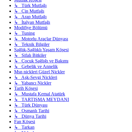
↳ Türk Mutfağı
↳ Çin Mutfağı
↳ Arap Mutfağı
↳ İtalyan Mutfağı
Modifiye Bölümü
↳ Tuning
↳ Motorlu Araçlar Dünyası
↳ Teknik Bilgiler
Sağlık-Sağlıklı Yaşam Köşesi
↳ Şifalı Bitkiler
↳ Çocuk Sağlığı ve Bakımı
↳ Gebelik ve Annelik
Msn nickleri Güzel Nickler
↳ Aşk-Sevgi Nickleri
↳ Yabancı Nickler
Tarih Köşesi
↳ Mustafa Kemal Atatürk
↳ TARTIŞMA MEYDANI
↳ Türk Dünyası
↳ Osmanlı Tarihi
↳ Dünya Tarihi
Fan Köşesi
↳ Tarkan