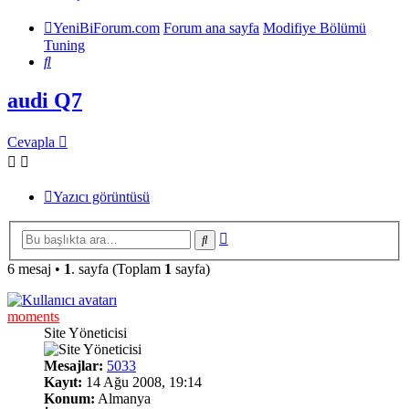
YeniBiForum.com
Forum ana sayfa
Modifiye Bölümü
Tuning
Ara
audi Q7
Cevapla
Yazıcı görüntüsü
Gelişmiş
Ara
arama
6 mesaj •
1
. sayfa (Toplam
1
sayfa)
moments
Site Yöneticisi
Mesajlar:
5033
Kayıt:
14 Ağu 2008, 19:14
Konum:
Almanya