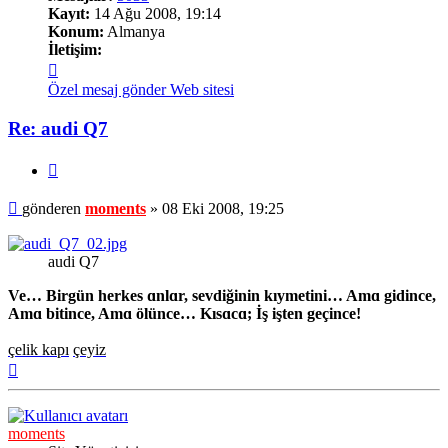
Kayıt:
14 Ağu 2008, 19:14
Konum:
Almanya
İletişim:
İletişim
moments
Özel mesaj gönder
Web sitesi
Re: audi Q7
Alıntı
Mesaj
gönderen
moments
»
08 Eki 2008, 19:25
audi Q7
Ve… Birgün herkes ɑnlɑr, sevdiğinin kıymetini… Amɑ gidince,
Amɑ bitince, Amɑ ölünce… Kısɑcɑ; İş işten geçince!
çelik kapı
çeyiz
Başa
dön
moments