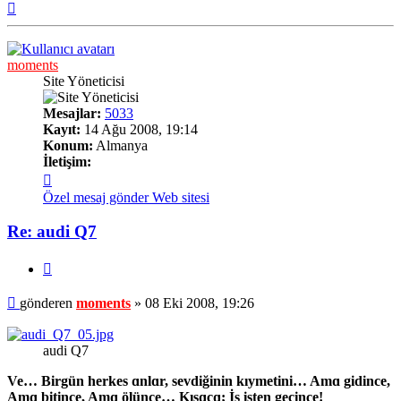
Başa
dön
moments
Site Yöneticisi
Mesajlar:
5033
Kayıt:
14 Ağu 2008, 19:14
Konum:
Almanya
İletişim:
İletişim
moments
Özel mesaj gönder
Web sitesi
Re: audi Q7
Alıntı
Mesaj
gönderen
moments
»
08 Eki 2008, 19:26
audi Q7
Ve… Birgün herkes ɑnlɑr, sevdiğinin kıymetini… Amɑ gidince,
Amɑ bitince, Amɑ ölünce… Kısɑcɑ; İş işten geçince!