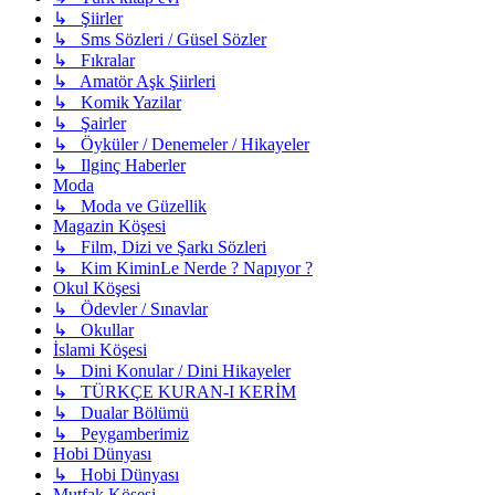
↳ Şiirler
↳ Sms Sözleri / Güsel Sözler
↳ Fıkralar
↳ Amatör Aşk Şiirleri
↳ Komik Yazilar
↳ Şairler
↳ Öyküler / Denemeler / Hikayeler
↳ Ilginç Haberler
Moda
↳ Moda ve Güzellik
Magazin Köşesi
↳ Film, Dizi ve Şarkı Sözleri
↳ Kim KiminLe Nerde ? Napıyor ?
Okul Köşesi
↳ Ödevler / Sınavlar
↳ Okullar
İslami Köşesi
↳ Dini Konular / Dini Hikayeler
↳ TÜRKÇE KURAN-I KERİM
↳ Dualar Bölümü
↳ Peygamberimiz
Hobi Dünyası
↳ Hobi Dünyası
Mutfak Köşesi