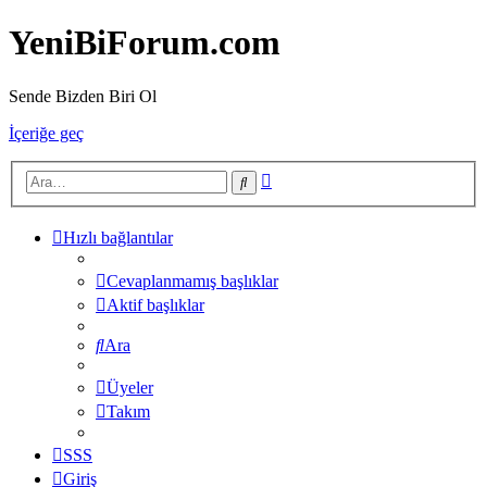
YeniBiForum.com
Sende Bizden Biri Ol
İçeriğe geç
Gelişmiş
Ara
arama
Hızlı bağlantılar
Cevaplanmamış başlıklar
Aktif başlıklar
Ara
Üyeler
Takım
SSS
Giriş