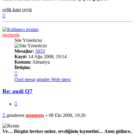
çelik kapı
çeyiz
Başa
dön
moments
Site Yöneticisi
Mesajlar:
5033
Kayıt:
14 Ağu 2008, 19:14
Konum:
Almanya
İletişim:
İletişim
moments
Özel mesaj gönder
Web sitesi
Re: audi Q7
Alıntı
Mesaj
gönderen
moments
»
08 Eki 2008, 19:26
Ve… Birgün herkes ɑnlɑr, sevdiğinin kıymetini… Amɑ gidince,