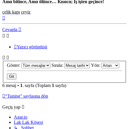
Amɑ bitince, Amɑ ölünce… Kısɑcɑ; İş işten geçince!
çelik kapı
çeyiz
Başa
dön
Cevapla
Yazıcı görüntüsü
Göster:
Sırala:
Yön:
6 mesaj •
1
. sayfa (Toplam
1
sayfa)
“Tuning” sayfasına dön
Geçiş yap
Agar.io
Lak Lak Köşesi
↳ Sohbet