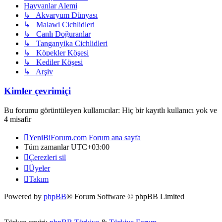
Hayvanlar Alemi
↳ Akvaryum Dünyası
↳ Malawi Cichlidleri
↳ Canlı Doğuranlar
↳ Tanganyika Cichlidleri
↳ Köpekler Köşesi
↳ Kediler Köşesi
↳ Arşiv
Kimler çevrimiçi
Bu forumu görüntüleyen kullanıcılar: Hiç bir kayıtlı kullanıcı yok ve
4 misafir
YeniBiForum.com
Forum ana sayfa
Tüm zamanlar
UTC+03:00
Çerezleri sil
Üyeler
Takım
Powered by
phpBB
® Forum Software © phpBB Limited