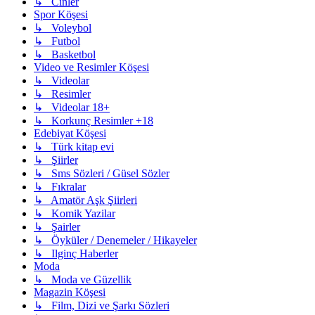
↳ Cinler
Spor Köşesi
↳ Voleybol
↳ Futbol
↳ Basketbol
Video ve Resimler Köşesi
↳ Videolar
↳ Resimler
↳ Videolar 18+
↳ Korkunç Resimler +18
Edebiyat Köşesi
↳ Türk kitap evi
↳ Şiirler
↳ Sms Sözleri / Güsel Sözler
↳ Fıkralar
↳ Amatör Aşk Şiirleri
↳ Komik Yazilar
↳ Şairler
↳ Öyküler / Denemeler / Hikayeler
↳ Ilginç Haberler
Moda
↳ Moda ve Güzellik
Magazin Köşesi
↳ Film, Dizi ve Şarkı Sözleri