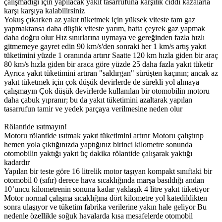
çalışmadığı için yapılacak yakıt tasarrufuna karşılık ciddi kazalarla
karşı karşıya kalabilirsiniz
Yokuş çıkarken az yakıt tüketmek için yüksek viteste tam gaz
yapmaktansa daha düşük viteste yarım, hatta çeyrek gaz yapmak
daha doğru olur Hız sınırlarına uymaya ve gereğinden fazla hızlı
gitmemeye gayret edin 90 km/s'den sonraki her 1 km/s artış yakıt
tüketimini yüzde 1 oranında artırır Saatte 120 km hızla giden bir araç
80 km/s hızla giden bir araca göre yüzde 25 daha fazla yakıt tüketir
Ayrıca yakıt tüketimini artıran "saldırgan" sürüşten kaçının; ancak az
yakıt tüketmek için çok düşük devirlerde de sürekli yol almaya
çalışmayın Çok düşük devirlerde kullanılan bir otomobilin motoru
daha çabuk yıpranır; bu da yakıt tüketimini azaltarak yapılan
tasarrufun tamir ve yedek parçaya verilmesine neden olur
Rölantide ısıtmayın!
Motoru rölantide ısıtmak yakıt tüketimini artırır Motoru çalıştırıp
hemen yola çıktığınızda yaptığınız birinci kilometre sonunda
otomobilin yaktığı yakıt üç dakika rölantide çalışarak yaktığı
kadardır
Yapılan bir teste göre 16 litrelik motor taşıyan kompakt sınıftaki bir
otomobil 0 (sıfır) derece hava sıcaklığında marşa basıldığı andan
10’uncu kilometrenin sonuna kadar yaklaşık 4 litre yakıt tüketiyor
Motor normal çalışma sıcaklığına dört kilometre yol katedildikten
sonra ulaşıyor ve tüketim fabrika verilerine yakın hale geliyor Bu
nedenle özellikle soğuk havalarda kısa mesafelerde otomobil