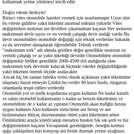
kullanmak yerine yürümeyi tercih edin
Doğru viteste ilerleyin!
Birinci vites otomobile hareket vermek için tasarlanmıştır Uzun süre
bu viteste gidilirse yakıt tüketimi anormal miktara yükselir Vites
değiştirirken motorun üst devirlere çıkarmaktan kaçının Her motorun
maksimum devir sayısı ve en verimli çalıştığı devir aralığı vardır Bu
devir otomobilden otomobile değiştiği için teknik verilerine bakarak
ya da servislere danışılarak öğrenilebilir Teknik verilerde
"maksimum tork" adı altında görülen değer genellikle motorun en
verimli çalıştığı ve az yakıt tükettiği devirdir Otomobilden otomobile
değişmekle birlikte genellikle 2000-4500 d/d aralığında olan
maksimum tork devrinde kalacak biçimde vitesler değiştirildiğinde
yakıt tüketimi önemli ölçüde azalacaktır
Ancak hiç bir zaman fabrika verisi olarak açıklanan yakıt tüketimine
ulaşmayı hayal etmeyin Çünkü bu veriler 90 km/s hızda, rüzgarsız
ortamlarda tespit edilen verilerdir
Otomobili yol ve trafik koşullarına uygun kullanın Ne kadar kararlı
ve sakin otomobil kullanırsanız o kadar az benzin tüketirsiniz ve
otomobiliniz de o kadar az yıpranır Otomobili akan trafiğin hızına
uygun kullanın Aksi kullanım sürücünün ani frenaj ve ani
hızlanmalara ihtiyaç duymasından ötürü yakıt tüketimini artırır
Önünüzdeki araçla yeterli takip mesafesi bırakın Sık sık şerit ve hız
değiştirmekten kaçının Yavaşlamak gerektiğinde, örneğin kırmızı
ışığa yaklaşırken hızı koruyup ani frenle durmak yerine ayağınızı