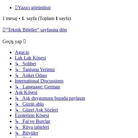
Yazıcı görüntüsü
1 mesaj •
1
. sayfa (Toplam
1
sayfa)
“Teknik Bilgiler” sayfasına dön
Geçiş yap
Agar.io
Lak Lak Köşesi
↳ Sohbet
↳ Tanişma Yerimiz
↳ Anket Odası
International Discussions
↳ Language: German
Aşk Köşesi
↳ Aşk duygunuzu burada paylaşın
↳ Güzin abla
↳ Güzel Aşk Sözleri
Ezoterizm Köşesi
↳ Fal ve Burçlar
↳ Rüya tabirleri
↳ Büyüler