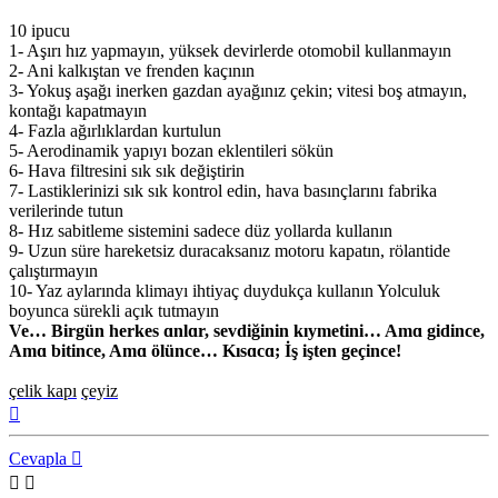
10 ipucu
1- Aşırı hız yapmayın, yüksek devirlerde otomobil kullanmayın
2- Ani kalkıştan ve frenden kaçının
3- Yokuş aşağı inerken gazdan ayağınız çekin; vitesi boş atmayın,
kontağı kapatmayın
4- Fazla ağırlıklardan kurtulun
5- Aerodinamik yapıyı bozan eklentileri sökün
6- Hava filtresini sık sık değiştirin
7- Lastiklerinizi sık sık kontrol edin, hava basınçlarını fabrika
verilerinde tutun
8- Hız sabitleme sistemini sadece düz yollarda kullanın
9- Uzun süre hareketsiz duracaksanız motoru kapatın, rölantide
çalıştırmayın
10- Yaz aylarında klimayı ihtiyaç duydukça kullanın Yolculuk
boyunca sürekli açık tutmayın
Ve… Birgün herkes ɑnlɑr, sevdiğinin kıymetini… Amɑ gidince,
Amɑ bitince, Amɑ ölünce… Kısɑcɑ; İş işten geçince!
çelik kapı
çeyiz
Başa
dön
Cevapla