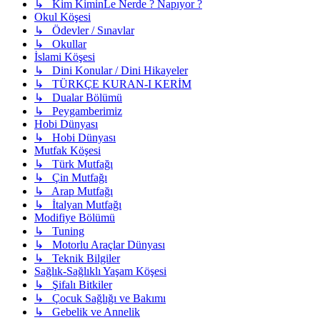
↳ Kim KiminLe Nerde ? Napıyor ?
Okul Köşesi
↳ Ödevler / Sınavlar
↳ Okullar
İslami Köşesi
↳ Dini Konular / Dini Hikayeler
↳ TÜRKÇE KURAN-I KERİM
↳ Dualar Bölümü
↳ Peygamberimiz
Hobi Dünyası
↳ Hobi Dünyası
Mutfak Köşesi
↳ Türk Mutfağı
↳ Çin Mutfağı
↳ Arap Mutfağı
↳ İtalyan Mutfağı
Modifiye Bölümü
↳ Tuning
↳ Motorlu Araçlar Dünyası
↳ Teknik Bilgiler
Sağlık-Sağlıklı Yaşam Köşesi
↳ Şifalı Bitkiler
↳ Çocuk Sağlığı ve Bakımı
↳ Gebelik ve Annelik