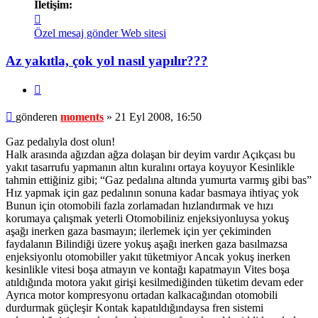
İletişim:
İletişim
moments
Özel mesaj gönder
Web sitesi
Az yakıtla, çok yol nasıl yapılır???
Alıntı
Mesaj
gönderen
moments
»
21 Eyl 2008, 16:50
Gaz pedalıyla dost olun!
Halk arasında ağızdan ağza dolaşan bir deyim vardır Açıkçası bu
yakıt tasarrufu yapmanın altın kuralını ortaya koyuyor Kesinlikle
tahmin ettiğiniz gibi; “Gaz pedalına altında yumurta varmış gibi bas”
Hız yapmak için gaz pedalının sonuna kadar basmaya ihtiyaç yok
Bunun için otomobili fazla zorlamadan hızlandırmak ve hızı
korumaya çalışmak yeterli Otomobiliniz enjeksiyonluysa yokuş
aşağı inerken gaza basmayın; ilerlemek için yer çekiminden
faydalanın Bilindiği üzere yokuş aşağı inerken gaza basılmazsa
enjeksiyonlu otomobiller yakıt tüketmiyor Ancak yokuş inerken
kesinlikle vitesi boşa atmayın ve kontağı kapatmayın Vites boşa
atıldığında motora yakıt girişi kesilmediğinden tüketim devam eder
Ayrıca motor kompresyonu ortadan kalkacağından otomobili
durdurmak güçleşir Kontak kapatıldığındaysa fren sistemi