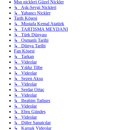
Msn nickleri Güzel Nickler
↳ Aşk-Sevgi Nickleri
↳ Yabancı Nickler
Tarih Köşesi
↳ Mustafa Kemal Atatürk
↳ TARTIŞMA MEYDANI
↳ Türk Dünyası
↳ Osmanlı Tarihi
↳ Dünya Tarihi
Fan Köşesi
↳ Tarkan
↳ Videolar
↳ Yıldız Tilbe
↳ Videolar
↳ Sezen Aksu
↳ Videolar
↳ Serdar Ortaç
↳ Videolar
↳ Ibrahim Tatlıses
↳ Videolar
↳ Ebru Gündeş
↳ Videolar
↳ Diğer Sanatçılar
↳ Karışık Videolar