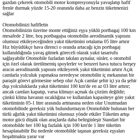
gazdan çekerek otomobili motor kompresyonuyla yavaşlatıp hafif
frenle durmak yüzde 15-20 oranında daha az benzin tüketmenizi
sağlar
Otomobilinizi hafifletin
Otomobilinizin üzerine monte ettiğiniz eşya yüklü portbagaj 100 km
mesafede 2 litre, boş portbagajsa otomobilin aerodinamik yapısını
olumsuz etkileyeceğinden yakıt tüketimini ortalama 05 litre artırır
Hız büyüdükçe hava direnci o oranda artacağı için portbagaj
kullanıldığında yavaş gitmek göreceli olarak yakıt tasarrufu
sağlayabilir Otomobile fazladan takılan aynalar, süsler, o otomobil
için özel olarak üretilmemiş spoylerler ve benzeri hava tutucu herşey
aracın aerodinamik yapısını etkileyerek yakıt tüketimini artırır Açık
camlarla yolculuk yapmaksa neredeyse otomobilin iç mekanının bir
paraşüt görevi görmesine sebep olur Açık camlar şehir içi ya da şehir
dışı yolculuklarda yakıt tüketimini 100 km'de en az 03 litre artırır;
ancak camları kapatıp, varsa klimayı açmak da çözüm değildir;
çünkü klima havanın sıcaklığına ve kullanılan kapasiteye göre yakıt
tüketiminin 05-1 litre arasında artmasına neden olur Unutmadan
otomobilinde gereksiz yük bulundurmayın Otomobilde bulunan her
türlü ağırlık yakıt tüketimini olumsuz yönde etkiler Tüketim artışı
motor gücü düşük olan araçlarda daha belirginleşir Standart bir
otomobilde her 100 kg fazlalık için 100 km'de 1 litre tüketim
hesaplanabilir Bu nedenle otomobilde taşınan gereksiz eşyaları
boşaltmakta yarar var