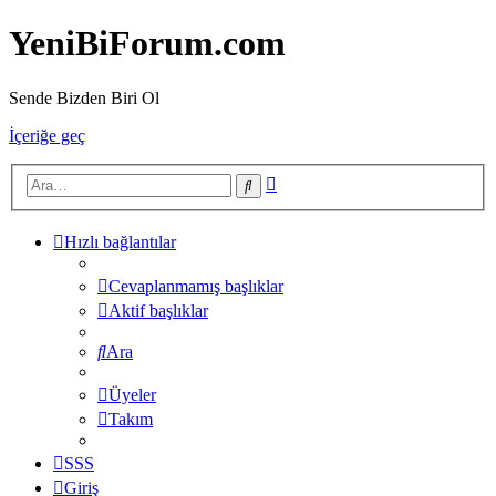
YeniBiForum.com
Sende Bizden Biri Ol
İçeriğe geç
Gelişmiş
Ara
arama
Hızlı bağlantılar
Cevaplanmamış başlıklar
Aktif başlıklar
Ara
Üyeler
Takım
SSS
Giriş