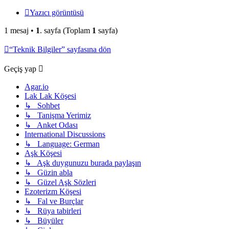
Yazıcı görüntüsü
1 mesaj •
1
. sayfa (Toplam
1
sayfa)
“Teknik Bilgiler” sayfasına dön
Geçiş yap
Agar.io
Lak Lak Köşesi
↳ Sohbet
↳ Tanişma Yerimiz
↳ Anket Odası
International Discussions
↳ Language: German
Aşk Köşesi
↳ Aşk duygunuzu burada paylaşın
↳ Güzin abla
↳ Güzel Aşk Sözleri
Ezoterizm Köşesi
↳ Fal ve Burçlar
↳ Rüya tabirleri
↳ Büyüler