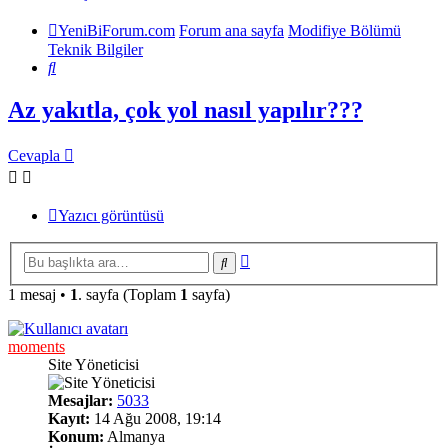
YeniBiForum.com
Forum ana sayfa
Modifiye Bölümü
Teknik Bilgiler
Ara
Az yakıtla, çok yol nasıl yapılır???
Cevapla
Yazıcı görüntüsü
Gelişmiş
Ara
arama
1 mesaj •
1
. sayfa (Toplam
1
sayfa)
moments
Site Yöneticisi
Mesajlar:
5033
Kayıt:
14 Ağu 2008, 19:14
Konum:
Almanya