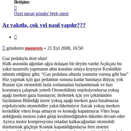
İletişim:
İletişim
moments
Özel mesaj gönder
Web sitesi
Az yakıtla, çok yol nasıl yapılır???
Alıntı
Mesaj
gönderen
moments
»
21 Eyl 2008, 16:50
Gaz pedalıyla dost olun!
Halk arasında ağızdan ağza dolaşan bir deyim vardır Açıkçası bu
yakıt tasarrufu yapmanın altın kuralını ortaya koyuyor Kesinlikle
tahmin ettiğiniz gibi; “Gaz pedalına altında yumurta varmış gibi bas”
Hız yapmak için gaz pedalının sonuna kadar basmaya ihtiyaç yok
Bunun için otomobili fazla zorlamadan hızlandırmak ve hızı
korumaya çalışmak yeterli Otomobiliniz enjeksiyonluysa yokuş
aşağı inerken gaza basmayın; ilerlemek için yer çekiminden
faydalanın Bilindiği üzere yokuş aşağı inerken gaza basılmazsa
enjeksiyonlu otomobiller yakıt tüketmiyor Ancak yokuş inerken
kesinlikle vitesi boşa atmayın ve kontağı kapatmayın Vites boşa
atıldığında motora yakıt girişi kesilmediğinden tüketim devam eder
Ayrıca motor kompresyonu ortadan kalkacağından otomobili
durdurmak güçleşir Kontak kapatıldığındaysa fren sistemi