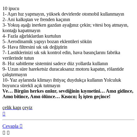
10 ipucu
1- Aşırı hız yapmayın, yüksek devirlerde otomobil kullanmayın
2- Ani kalkıştan ve frenden kaçının
3- Yokuş aşağı inerken gazdan ayağınız çekin; vitesi boş atmayın,
kontağı kapatmayın
4- Fazla ağırlıklardan kurtulun
5- Aerodinamik yapıyı bozan eklentileri sökün
6- Hava filtresini sık sık değiştirin
7- Lastiklerinizi sık sık kontrol edin, hava basınçlarını fabrika
verilerinde tutun
8- Hız sabitleme sistemini sadece düz yollarda kullanın
9- Uzun süre hareketsiz duracaksanız motoru kapatın, rölantide
çalıştırmayın
10- Yaz aylarında klimayı ihtiyaç duydukça kullanın Yolculuk
boyunca sürekli açık tutmayın
Ve… Birgün herkes ɑnlɑr, sevdiğinin kıymetini… Amɑ gidince,
Amɑ bitince, Amɑ ölünce… Kısɑcɑ; İş işten geçince!
çelik kapı
çeyiz
Başa
dön
Cevapla