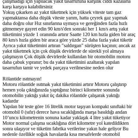
çalışmadığı için yapılacak yakıt tasarrufuna karşılık ciddi kazalarla
karşı karşıya kalabilirsiniz
Yokuş çıkarken az yakıt tüketmek için yüksek viteste tam gaz
yapmaktansa daha düşük viteste yarım, hatta çeyrek gaz yapmak
daha doğru olur Hız sınırlarına uymaya ve gereğinden fazla hızlı
gitmemeye gayret edin 90 km/s'den sonraki her 1 km/s artış yakıt
tüketimini yüzde 1 oranında artırır Saatte 120 km hızla giden bir araç
80 km/s hızla giden bir araca göre yüzde 25 daha fazla yakıt tüketir
Ayrıca yakıt tüketimini artıran "saldırgan" sürüşten kaçının; ancak az
yakıt tüketmek için çok düşük devirlerde de sürekli yol almaya
çalışmayın Çok düşük devirlerde kullanılan bir otomobilin motoru
daha çabuk yıpranır; bu da yakıt tüketimini azaltarak yapılan
tasarrufun tamir ve yedek parçaya verilmesine neden olur
Rölantide ısıtmayın!
Motoru rölantide ısıtmak yakıt tüketimini artırır Motoru çalıştırıp
hemen yola çıktığınızda yaptığınız birinci kilometre sonunda
otomobilin yaktığı yakıt üç dakika rölantide çalışarak yaktığı
kadardır
Yapılan bir teste göre 16 litrelik motor taşıyan kompakt sınıftaki bir
otomobil 0 (sıfır) derece hava sıcaklığında marşa basıldığı andan
10’uncu kilometrenin sonuna kadar yaklaşık 4 litre yakıt tüketiyor
Motor normal çalışma sıcaklığına dört kilometre yol katedildikten
sonra ulaşıyor ve tüketim fabrika verilerine yakın hale geliyor Bu
nedenle özellikle soğuk havalarda kısa mesafelerde otomobil