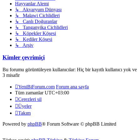
Hayvanlar Alemi
↳ Akvaryum Dünyası
↳ Malawi Cichlidleri
↳ Canlı Doğuranlar
↳ Tanganyika Cichlidleri
↳ Köpekler Köşesi
↳ Kediler Köşesi
↳ Arşiv
Kimler çevrimiçi
Bu forumu görüntüleyen kullanıcılar: Hiç bir kayıtlı kullanıcı yok ve
3 misafir
YeniBiForum.com
Forum ana sayfa
Tüm zamanlar
UTC+03:00
Çerezleri sil
Üyeler
Takım
Powered by
phpBB
® Forum Software © phpBB Limited