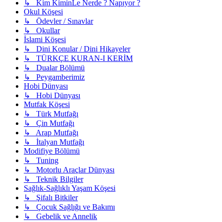
↳ Kim KiminLe Nerde ? Napıyor ?
Okul Köşesi
↳ Ödevler / Sınavlar
↳ Okullar
İslami Köşesi
↳ Dini Konular / Dini Hikayeler
↳ TÜRKÇE KURAN-I KERİM
↳ Dualar Bölümü
↳ Peygamberimiz
Hobi Dünyası
↳ Hobi Dünyası
Mutfak Köşesi
↳ Türk Mutfağı
↳ Çin Mutfağı
↳ Arap Mutfağı
↳ İtalyan Mutfağı
Modifiye Bölümü
↳ Tuning
↳ Motorlu Araçlar Dünyası
↳ Teknik Bilgiler
Sağlık-Sağlıklı Yaşam Köşesi
↳ Şifalı Bitkiler
↳ Çocuk Sağlığı ve Bakımı
↳ Gebelik ve Annelik