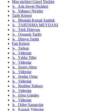
Msn nickleri Güzel Nickler
↳ Aşk-Sevgi Nickleri
↳ Yabancı Nickler
Tarih Köşesi
↳ Mustafa Kemal Atatürk
↳ TARTIŞMA MEYDANI
↳ Türk Dünyası
↳ Osmanlı Tarihi
↳ Dünya Tarihi
Fan Köşesi
↳ Tarkan
↳ Videolar
↳ Yıldız Tilbe
↳ Videolar
↳ Sezen Aksu
↳ Videolar
↳ Serdar Ortaç
↳ Videolar
↳ Ibrahim Tatlıses
↳ Videolar
↳ Ebru Gündeş
↳ Videolar
↳ Diğer Sanatçılar
↳ Karışık Videolar