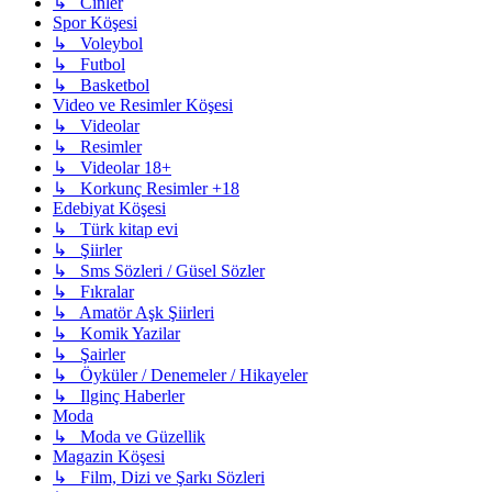
↳ Cinler
Spor Köşesi
↳ Voleybol
↳ Futbol
↳ Basketbol
Video ve Resimler Köşesi
↳ Videolar
↳ Resimler
↳ Videolar 18+
↳ Korkunç Resimler +18
Edebiyat Köşesi
↳ Türk kitap evi
↳ Şiirler
↳ Sms Sözleri / Güsel Sözler
↳ Fıkralar
↳ Amatör Aşk Şiirleri
↳ Komik Yazilar
↳ Şairler
↳ Öyküler / Denemeler / Hikayeler
↳ Ilginç Haberler
Moda
↳ Moda ve Güzellik
Magazin Köşesi
↳ Film, Dizi ve Şarkı Sözleri