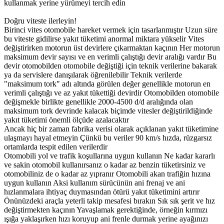
kullanmak yerine yürümeyi tercih edin
Doğru viteste ilerleyin!
Birinci vites otomobile hareket vermek için tasarlanmıştır Uzun süre
bu viteste gidilirse yakıt tüketimi anormal miktara yükselir Vites
değiştirirken motorun üst devirlere çıkarmaktan kaçının Her motorun
maksimum devir sayısı ve en verimli çalıştığı devir aralığı vardır Bu
devir otomobilden otomobile değiştiği için teknik verilerine bakarak
ya da servislere danışılarak öğrenilebilir Teknik verilerde
"maksimum tork" adı altında görülen değer genellikle motorun en
verimli çalıştığı ve az yakıt tükettiği devirdir Otomobilden otomobile
değişmekle birlikte genellikle 2000-4500 d/d aralığında olan
maksimum tork devrinde kalacak biçimde vitesler değiştirildiğinde
yakıt tüketimi önemli ölçüde azalacaktır
Ancak hiç bir zaman fabrika verisi olarak açıklanan yakıt tüketimine
ulaşmayı hayal etmeyin Çünkü bu veriler 90 km/s hızda, rüzgarsız
ortamlarda tespit edilen verilerdir
Otomobili yol ve trafik koşullarına uygun kullanın Ne kadar kararlı
ve sakin otomobil kullanırsanız o kadar az benzin tüketirsiniz ve
otomobiliniz de o kadar az yıpranır Otomobili akan trafiğin hızına
uygun kullanın Aksi kullanım sürücünün ani frenaj ve ani
hızlanmalara ihtiyaç duymasından ötürü yakıt tüketimini artırır
Önünüzdeki araçla yeterli takip mesafesi bırakın Sık sık şerit ve hız
değiştirmekten kaçının Yavaşlamak gerektiğinde, örneğin kırmızı
ışığa yaklaşırken hızı koruyup ani frenle durmak yerine ayağınızı