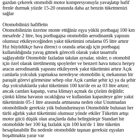
gazdan çekerek otomobili motor kompresyonuyla yavaşlatıp hafif
frenle durmak yüzde 15-20 oranında daha az benzin tüketmenizi
sağlar
Otomobilinizi hafifletin
Otomobilinizin üzerine monte ettiğiniz eşya yüklü portbagaj 100 km
mesafede 2 litre, boş portbagajsa otomobilin aerodinamik yapısını
olumsuz etkileyeceğinden yakıt tüketimini ortalama 05 litre artırır
Hız büyüdükçe hava direnci o oranda artacağı için portbagaj
kullanıldığında yavaş gitmek göreceli olarak yakıt tasarrufu
sağlayabilir Otomobile fazladan takılan aynalar, süsler, o otomobil
için özel olarak üretilmemiş spoylerler ve benzeri hava tutucu herşey
aracın aerodinamik yapısını etkileyerek yakıt tüketimini artırır Açık
camlarla yolculuk yapmaksa neredeyse otomobilin iç mekanının bir
paraşüt görevi görmesine sebep olur Açık camlar şehir içi ya da şehir
dışı yolculuklarda yakıt tüketimini 100 km'de en az 03 litre artırır;
ancak camları kapatıp, varsa klimayı açmak da çözüm değildir;
çünkü klima havanın sıcaklığına ve kullanılan kapasiteye göre yakıt
tüketiminin 05-1 litre arasında artmasına neden olur Unutmadan
otomobilinde gereksiz yük bulundurmayın Otomobilde bulunan her
türlü ağırlık yakıt tüketimini olumsuz yönde etkiler Tüketim artışı
motor gücü düşük olan araçlarda daha belirginleşir Standart bir
otomobilde her 100 kg fazlalık için 100 km'de 1 litre tüketim
hesaplanabilir Bu nedenle otomobilde taşınan gereksiz eşyaları
boşaltmakta yarar var