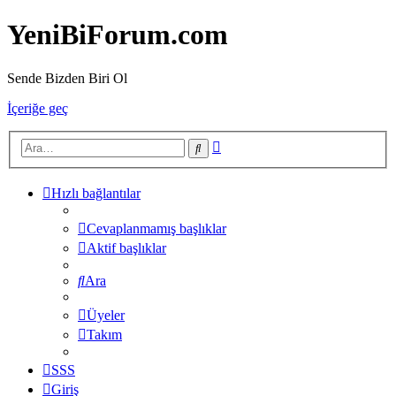
YeniBiForum.com
Sende Bizden Biri Ol
İçeriğe geç
Gelişmiş
Ara
arama
Hızlı bağlantılar
Cevaplanmamış başlıklar
Aktif başlıklar
Ara
Üyeler
Takım
SSS
Giriş