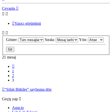
dön
Cevapla
Yazıcı görüntüsü
Göster:
Sırala:
Yön:
21 mesaj
Önceki
1
2
3
“Şifalı Bitkiler” sayfasına dön
Geçiş yap
Agar.io