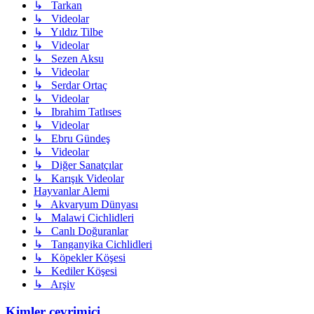
↳ Tarkan
↳ Videolar
↳ Yıldız Tilbe
↳ Videolar
↳ Sezen Aksu
↳ Videolar
↳ Serdar Ortaç
↳ Videolar
↳ Ibrahim Tatlıses
↳ Videolar
↳ Ebru Gündeş
↳ Videolar
↳ Diğer Sanatçılar
↳ Karışık Videolar
Hayvanlar Alemi
↳ Akvaryum Dünyası
↳ Malawi Cichlidleri
↳ Canlı Doğuranlar
↳ Tanganyika Cichlidleri
↳ Köpekler Köşesi
↳ Kediler Köşesi
↳ Arşiv
Kimler çevrimiçi