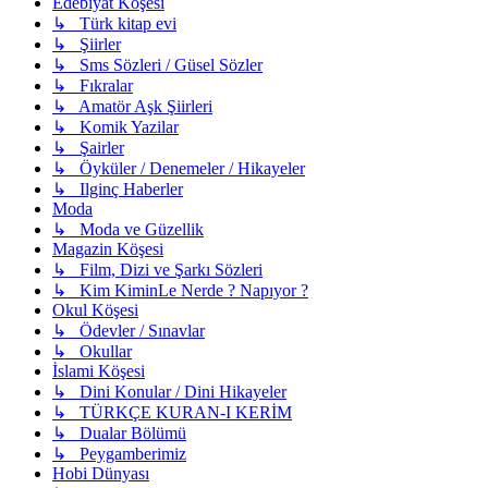
Edebiyat Köşesi
↳ Türk kitap evi
↳ Şiirler
↳ Sms Sözleri / Güsel Sözler
↳ Fıkralar
↳ Amatör Aşk Şiirleri
↳ Komik Yazilar
↳ Şairler
↳ Öyküler / Denemeler / Hikayeler
↳ Ilginç Haberler
Moda
↳ Moda ve Güzellik
Magazin Köşesi
↳ Film, Dizi ve Şarkı Sözleri
↳ Kim KiminLe Nerde ? Napıyor ?
Okul Köşesi
↳ Ödevler / Sınavlar
↳ Okullar
İslami Köşesi
↳ Dini Konular / Dini Hikayeler
↳ TÜRKÇE KURAN-I KERİM
↳ Dualar Bölümü
↳ Peygamberimiz
Hobi Dünyası