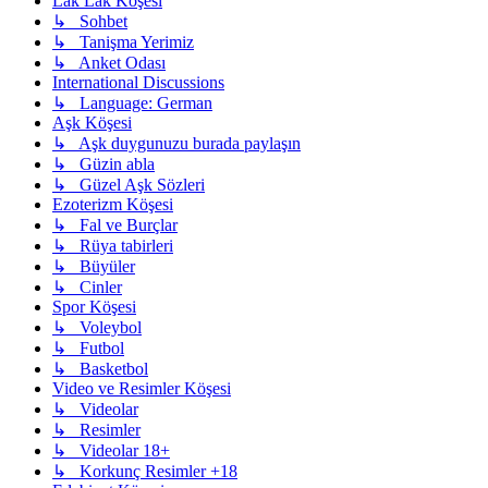
Lak Lak Köşesi
↳ Sohbet
↳ Tanişma Yerimiz
↳ Anket Odası
International Discussions
↳ Language: German
Aşk Köşesi
↳ Aşk duygunuzu burada paylaşın
↳ Güzin abla
↳ Güzel Aşk Sözleri
Ezoterizm Köşesi
↳ Fal ve Burçlar
↳ Rüya tabirleri
↳ Büyüler
↳ Cinler
Spor Köşesi
↳ Voleybol
↳ Futbol
↳ Basketbol
Video ve Resimler Köşesi
↳ Videolar
↳ Resimler
↳ Videolar 18+
↳ Korkunç Resimler +18