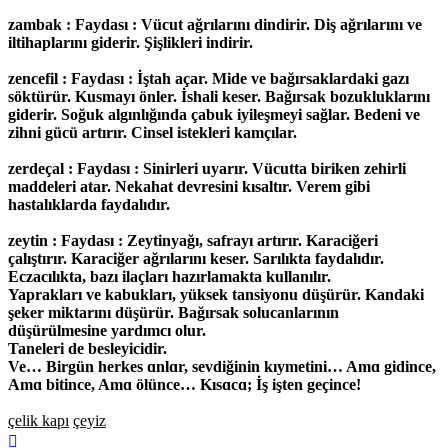
zambak : Faydası : Vücut ağrılarını dindirir. Diş ağrılarını ve
iltihaplarını giderir. Şişlikleri indirir.
zencefil : Faydası : İştah açar. Mide ve bağırsaklardaki gazı
söktürür. Kusmayı önler. İshali keser. Bağırsak bozukluklarını
giderir. Soğuk algınlığında çabuk iyileşmeyi sağlar. Bedeni ve
zihni gücü artırır. Cinsel istekleri kamçılar.
zerdeçal : Faydası : Sinirleri uyarır. Vücutta biriken zehirli
maddeleri atar. Nekahat devresini kısaltır. Verem gibi
hastalıklarda faydalıdır.
zeytin : Faydası : Zeytinyağı, safrayı artırır. Karaciğeri
çalıştırır. Karaciğer ağrılarını keser. Sarılıkta faydalıdır.
Eczacılıkta, bazı ilaçları hazırlamakta kullanılır.
Yaprakları ve kabukları, yüksek tansiyonu düşürür. Kandaki
şeker miktarını düşürür. Bağırsak solucanlarının
düşürülmesine yardımcı olur.
Taneleri de besleyicidir.
Ve… Birgün herkes ɑnlɑr, sevdiğinin kıymetini… Amɑ gidince,
Amɑ bitince, Amɑ ölünce… Kısɑcɑ; İş işten geçince!
çelik kapı
çeyiz
Başa