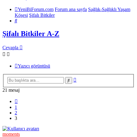
YeniBiForum.com
Forum ana sayfa
Sağlık-Sağlıklı Yaşam
Köşesi
Şifalı Bitkiler
Ara
Şifalı Bitkiler A-Z
Cevapla
Yazıcı görüntüsü
Gelişmiş
Ara
arama
21 mesaj
Önceki
1
2
3
moments