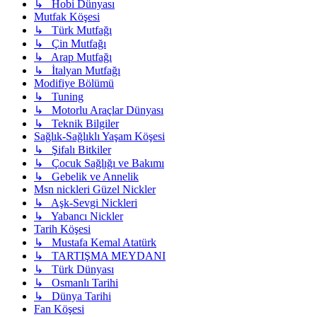
↳ Hobi Dünyası
Mutfak Köşesi
↳ Türk Mutfağı
↳ Çin Mutfağı
↳ Arap Mutfağı
↳ İtalyan Mutfağı
Modifiye Bölümü
↳ Tuning
↳ Motorlu Araçlar Dünyası
↳ Teknik Bilgiler
Sağlık-Sağlıklı Yaşam Köşesi
↳ Şifalı Bitkiler
↳ Çocuk Sağlığı ve Bakımı
↳ Gebelik ve Annelik
Msn nickleri Güzel Nickler
↳ Aşk-Sevgi Nickleri
↳ Yabancı Nickler
Tarih Köşesi
↳ Mustafa Kemal Atatürk
↳ TARTIŞMA MEYDANI
↳ Türk Dünyası
↳ Osmanlı Tarihi
↳ Dünya Tarihi
Fan Köşesi