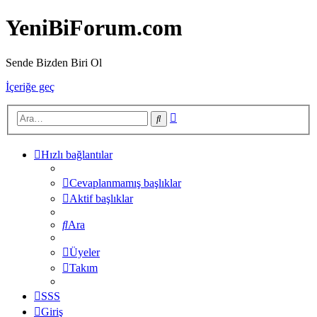
YeniBiForum.com
Sende Bizden Biri Ol
İçeriğe geç
Gelişmiş
Ara
arama
Hızlı bağlantılar
Cevaplanmamış başlıklar
Aktif başlıklar
Ara
Üyeler
Takım
SSS
Giriş