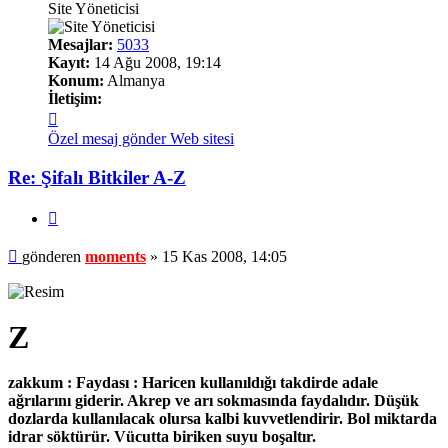
Site Yöneticisi
Mesajlar:
5033
Kayıt:
14 Ağu 2008, 19:14
Konum:
Almanya
İletişim:
İletişim
moments
Özel mesaj gönder
Web sitesi
Re: Şifalı Bitkiler A-Z
Alıntı
Mesaj
gönderen
moments
»
15 Kas 2008, 14:05
Z
zakkum : Faydası : Haricen kullanıldığı takdirde adale
ağrılarını giderir. Akrep ve arı sokmasında faydalıdır. Düşük
dozlarda kullanılacak olursa kalbi kuvvetlendirir. Bol miktarda
idrar söktürür. Vücutta biriken suyu boşaltır.