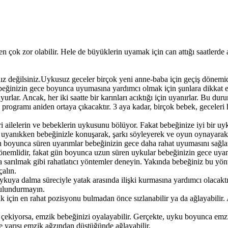
n çok zor olabilir. Hele de büyüklerin uyamak için can attığı saatlerd
ız değilsiniz.Uykusuz geceler birçok yeni anne-baba için geçiş dönemi
ebeğinizin gece boyunca uyumasına yardımcı olmak için şunlara dikkat e
lar. Ancak, her iki saatte bir karınları acıktığı için uyanırlar. Bu du
u programı aniden ortaya çıkacaktır. 3 aya kadar, birçok bebek, geceleri
ri ailelerin ve bebeklerin uykusunu bölüyor. Fakat bebeğinize iyi bir uyk
uyanıkken bebeğinizle konuşarak, şarkı söyleyerek ve oyun oynayarak o
 boyunca süren uyarımlar bebeğinizin gece daha rahat uyumasını sağla
nemlidir, fakat gün boyunca uzun süren uykular bebeğinizin gece uyan
da sarılmak gibi rahatlatıcı yöntemler deneyin. Yakında bebeğiniz bu yö
çalın.
ya dalma süreciyle yatak arasında ilişki kurmasına yardımcı olacaktır. 
bulundurmayın.
 için en rahat pozisyonu bulmadan önce sızlanabilir ya da ağlayabilir.
çekiyorsa, emzik bebeğinizi oyalayabilir. Gerçekte, uyku boyunca emzik
e yarısı emzik ağzından düştüğünde ağlayabilir.