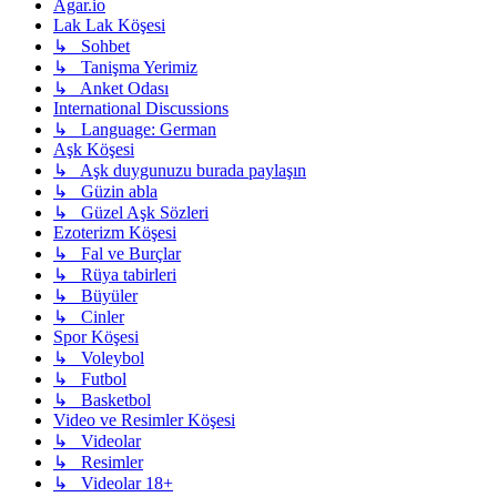
Agar.io
Lak Lak Köşesi
↳ Sohbet
↳ Tanişma Yerimiz
↳ Anket Odası
International Discussions
↳ Language: German
Aşk Köşesi
↳ Aşk duygunuzu burada paylaşın
↳ Güzin abla
↳ Güzel Aşk Sözleri
Ezoterizm Köşesi
↳ Fal ve Burçlar
↳ Rüya tabirleri
↳ Büyüler
↳ Cinler
Spor Köşesi
↳ Voleybol
↳ Futbol
↳ Basketbol
Video ve Resimler Köşesi
↳ Videolar
↳ Resimler
↳ Videolar 18+