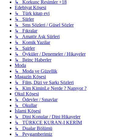
↳ Korkunç Resimler +18
Edebiyat Köşesi
↳ Türk kitap evi
↳ Şiirler
↳ Sms Sözleri / Güsel Sözler
↳ Fıkralar
↳ Amatör Aşk Şiirleri
↳ Komik Yazilar
↳ Şairler
↳ Öyküler / Denemeler / Hikayeler
↳ Ilginç Haberler
Moda
↳ Moda ve Güzellik
Magazin Köşesi
↳ Film, Dizi ve Şarkı Sözleri
↳ Kim KiminLe Nerde ? Napıyor ?
Okul Köşesi
↳ Ödevler / Sınavlar
↳ Okullar
İslami Köşesi
↳ Dini Konular / Dini Hikayeler
↳ TÜRKÇE KURAN-I KERİM
↳ Dualar Bölümü
↳ Peygamberimiz