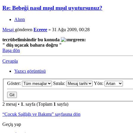
Re: Bebeği nasıl mışıl mışıl uyutursunuz?
Alıntı
Mesaj
gönderen
Eceeee
»
31 Ağu 2009, 00:28
tecrübelimisindir bu konuda
" düş uçacak bahara doğru "
Başa dön
Cevapla
Yazıcı görüntüsü
Göster:
Sırala:
Yön:
2 mesaj •
1
. sayfa (Toplam
1
sayfa)
“Çocuk Sağlığı ve Bakımı” sayfasına dön
Geçiş yap