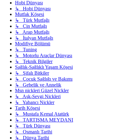
Hobi Dünyası
↳ Hobi Dünyası
Mutfak Köşesi
↳ Türk Mutfağı
↳ Çin Mutfağı
↳ Arap Mutfağı
↳ İtalyan Mutfağı
Modifiye Bölümü
↳ Tuning
↳ Motorlu Araçlar Dünyası
↳ Teknik Bilgiler
Sağlık-Sağlıklı Yaşam Köşesi
↳ Şifalı Bitkiler
↳ Çocuk Sağlığı ve Bakımı
↳ Gebelik ve Annelik
Msn nickleri Güzel Nickler
↳ Aşk-Sevgi Nickleri
↳ Yabancı Nickler
Tarih Köşesi
↳ Mustafa Kemal Atatürk
↳ TARTIŞMA MEYDANI
↳ Türk Dünyası
↳ Osmanlı Tarihi
↳ Dünya Tarihi