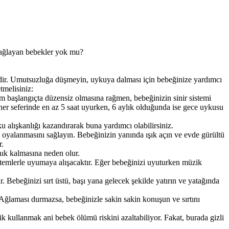
e ağlayan bebekler yok mu?
dir. Umutsuzluğa düşmeyin, uykuya dalması için bebeğinize yardımcı
tmelisiniz:
rum başlangıçta düzensiz olmasına rağmen, bebeğinizin sinir sistemi
 her seferinde en az 5 saat uyurken, 6 aylık olduğunda ise gece uykusu
u alışkanlığı kazandırarak buna yardımcı olabilirsiniz.
yalanmasını sağlayın. Bebeğinizin yanında ışık açın ve evde gürültü
r.
ık kalmasına neden olur.
ntemlerle uyumaya alışacaktır. Eğer bebeğinizi uyuturken müzik
Bebeğinizi sırt üstü, başı yana gelecek şekilde yatırın ve yatağında
 Ağlaması durmazsa, bebeğinizle sakin sakin konuşun ve sırtını
 kullanmak ani bebek ölümü riskini azaltabiliyor. Fakat, burada gizli