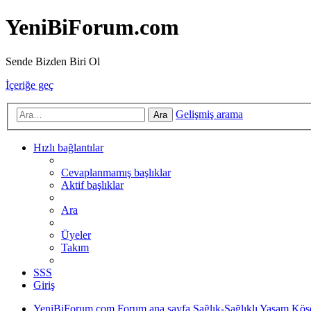
YeniBiForum.com
Sende Bizden Biri Ol
İçeriğe geç
Gelişmiş arama
Ara
Hızlı bağlantılar
Cevaplanmamış başlıklar
Aktif başlıklar
Ara
Üyeler
Takım
SSS
Giriş
YeniBiForum.com
Forum ana sayfa
Sağlık-Sağlıklı Yaşam Köş