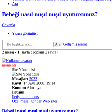
Ara
Bebeği nasıl mışıl mışıl uyutursunuz?
Cevapla
Yazıcı görüntüsü
Gelişmiş arama
Ara
2 mesaj •
1
. sayfa (Toplam
1
sayfa)
moments
Site Yöneticisi
Mesajlar:
5033
Kayıt:
14 Ağu 2008, 19:14
Konum:
Almanya
İletişim:
İletişim moments
Özel mesaj gönder
Web sitesi
Bebeği nasıl mışıl mışıl uyutursunuz?