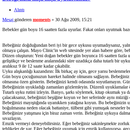
Alıntı
Mesaj
gönderen
moments
»
30 Ağu 2009, 15:21
Bebekler gün boyu 16 saatten fazla uyurlar. Fakat onları uyutmak baze
Bebeğiniz doğduğundan beri iyi bir gece uykusu uyumadıysanız, yaln
olmaya çalışın. Mayo Clinic'in web sitesinde yer alan habere göre, b
Düzen oluşturun: Yeni doğan bebekler gün boyunca 16 saatten fazla uyur
geliştikçe ve beslenme aralarındaki süre uzadıkça daha tutarlı bir uyk
aralıksız 9 ile 12 saate kadar çıkabilir.
Uyku alışkanlığı kazandırın: İlk birkaç ay için, gece yarısı beslenmele
Gün boyu çocuğunuzun hareket halinde olmasını sağlayın. Bebeğiniz 
olmasına özen gösterin. Bebeğinizi kendi odasında soyutlamayın. Gün
Bebeğinizin uyukladığı zamanları gözlemleyin. Düzenli uyuklamalar ö
Tutarlı uyku rutini izleyin. Banyo, şarkı söylemek, kitap okumak ya 
çalacaksanız, bebeğinizi beşiğine koyun ve her seferinde aynı müziği 
Bebeğinizi mayıştığında uyanıkken yatağına koyun. Bu bebeğinizin uyku
boğulmasına neden olacak battaniye, tülbent gibi yumuşak nesneler 
Bebeğinize yatışması için biraz zaman verin. Bebeğiniz uykuya dalmak
sıvazlayın.
Emzik vermeyi deneyebilirsiniz. Eğer bebeğiniz sakinleşmekte zorluk 
tehlikeler de var. Eğer bebeğiniz uyumak için emzik kullanıyorsa, gec