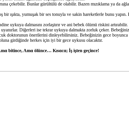
rnına çekebilir. Bunlar gürültülü de olabilir. Bazen mızıklama ya da ağlam
ş bir ışıkta, yumuşak bir ses tonuyla ve sakin hareketlerle bunu yapı
ne uykuya dalmasını zorlaştırır ve ani bebek ölümü riskini artırabilir.
a uyanırlar. Diğerleri ise tekrar uykuya dalmakta zorluk çeker. Bebeğiniz
cuk doktorunun önerilerini dinleyebilirsiniz. Bebeğinizin gece boyunca
oluna girdiğinde herkes için iyi bir gece uykusu olacaktır.
mɑ bitince, Amɑ ölünce… Kısɑcɑ; İş işten geçince!