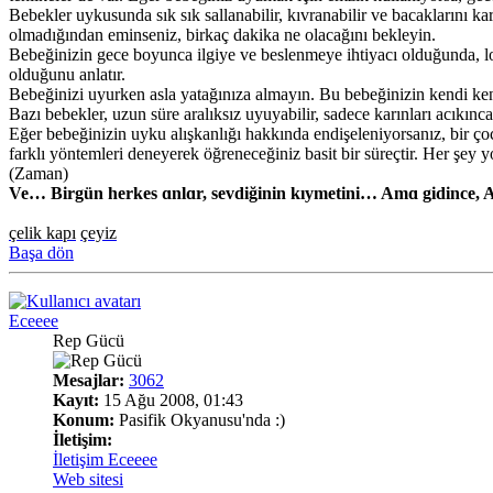
Bebekler uykusunda sık sık sallanabilir, kıvranabilir ve bacaklarını ka
olmadığından eminseniz, birkaç dakika ne olacağını bekleyin.
Bebeğinizin gece boyunca ilgiye ve beslenmeye ihtiyacı olduğunda, lo
olduğunu anlatır.
Bebeğinizi uyurken asla yatağınıza almayın. Bu bebeğinizin kendi kendi
Bazı bebekler, uzun süre aralıksız uyuyabilir, sadece karınları acıkınc
Eğer bebeğinizin uyku alışkanlığı hakkında endişeleniyorsanız, bir ço
farklı yöntemleri deneyerek öğreneceğiniz basit bir süreçtir. Her şey y
(Zaman)
Ve… Birgün herkes ɑnlɑr, sevdiğinin kıymetini… Amɑ gidince, A
çelik kapı
çeyiz
Başa dön
Eceeee
Rep Gücü
Mesajlar:
3062
Kayıt:
15 Ağu 2008, 01:43
Konum:
Pasifik Okyanusu'nda :)
İletişim:
İletişim Eceeee
Web sitesi