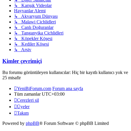
↳ Karışık Videolar
Hayvanlar Alemi
↳ Akvaryum Dünyası
↳ Malawi Cichlidleri
↳ Canlı Doğuranlar
↳ Tanganyika Cichlidleri
↳ Köpekler Köşesi
↳ Kediler Köşesi
↳ Arşiv
Kimler çevrimiçi
Bu forumu görüntüleyen kullanıcılar: Hiç bir kayıtlı kullanıcı yok ve
25 misafir
YeniBiForum.com
Forum ana sayfa
Tüm zamanlar
UTC+03:00
Çerezleri sil
Üyeler
Takım
Powered by
phpBB
® Forum Software © phpBB Limited