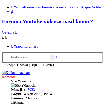
YeniBiForum.com
Forum ana sayfa
Lak Lak Köşesi
Sohbet
Ara
Foruma Youtube videosu nasıl konur?
Cevapla
Yazıcı görüntüsü
Gelişmiş
Ara
arama
1 mesaj •
1
. sayfa (Toplam
1
sayfa)
moments
Site Yöneticisi
Mesajlar:
5033
Kayıt:
14 Ağu 2008, 19:14
Konum:
Almanya
İletişim: