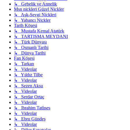
↳ Gebelik ve Annelik
Msn nickleri Güzel Nickler
↳ Aşk-Sevgi Nickleri
↳ Yabancı Nickler
Tarih Köşesi
↳ Mustafa Kemal Atatürk
↳ TARTIŞMA MEYDANI
↳ Türk Dünyası
↳ Osmanlı Tarihi
↳ Dünya Tarihi
Fan Köşesi
↳ Tarkan
↳ Videolar
↳ Yıldız Tilbe
↳ Videolar
↳ Sezen Aksu
↳ Videolar
↳ Serdar Ortaç
↳ Videolar
↳ Ibrahim Tatlıses
↳ Videolar
↳ Ebru Gündeş
↳ Videolar
↳ Diğer Sanatçılar