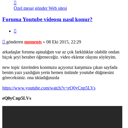
İletişim
moments
Özel mesaj gönder
Web sitesi
Foruma Youtube videosu nasıl konur?
Alıntı
Mesaj
gönderen
moments
»
08 Eki 2015, 22:29
arkadaşlar foruma aşinalığım var az çok farklılıklar olabilir ondan
biçok şeyi beraber öğreneceğiz. video ekleme olayını söyleyim.
new topic üzerinden konmuzu açıyoruz karşımıza çıkan sayfada
benim yazı yazdığım yerin hemen üstünde youtube düğmesini
göreceksiniz. ona tıkladığınızda
https://www.youtube.com/watch?v=eQ0yCnp5LVs
eQ0yCnp5LVs