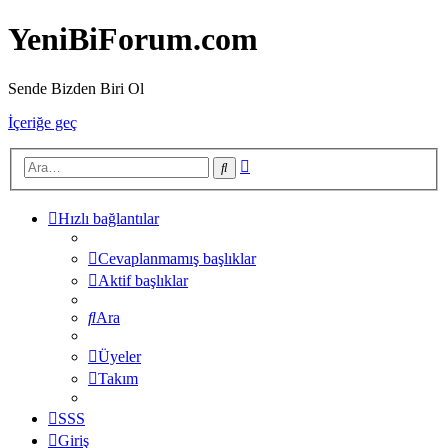
YeniBiForum.com
Sende Bizden Biri Ol
İçeriğe geç
Gelişmiş
Ara
arama
Hızlı bağlantılar
Cevaplanmamış başlıklar
Aktif başlıklar
Ara
Üyeler
Takım
SSS
Giriş