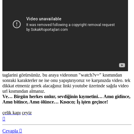
taglarini görürsünüz. bu araya videonun "watch?v=" kısmından
sonraki karakterler ne ise onu yapıştırıyoruz ve karşınızda video. tek
dikkat etmeniz gerek alacağınız linki youtube üzerinde sağda video
url kısmından almanız.
Ve… Birgün herkes ɑnlɑr, sevdiğinin kıymetini… Amɑ gidince,
Amɑ bitince, Amɑ ölünce… Kısɑcɑ; İş işten geçince!
çelik kapı
çeyiz
Başa
dön
Cevapla