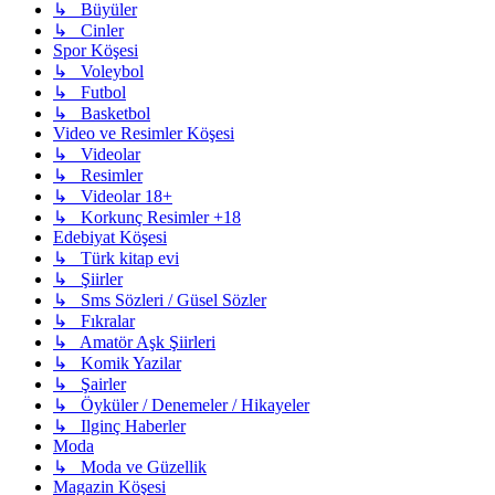
↳ Büyüler
↳ Cinler
Spor Köşesi
↳ Voleybol
↳ Futbol
↳ Basketbol
Video ve Resimler Köşesi
↳ Videolar
↳ Resimler
↳ Videolar 18+
↳ Korkunç Resimler +18
Edebiyat Köşesi
↳ Türk kitap evi
↳ Şiirler
↳ Sms Sözleri / Güsel Sözler
↳ Fıkralar
↳ Amatör Aşk Şiirleri
↳ Komik Yazilar
↳ Şairler
↳ Öyküler / Denemeler / Hikayeler
↳ Ilginç Haberler
Moda
↳ Moda ve Güzellik
Magazin Köşesi