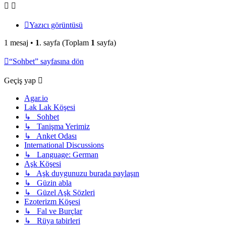
Yazıcı görüntüsü
1 mesaj •
1
. sayfa (Toplam
1
sayfa)
“Sohbet” sayfasına dön
Geçiş yap
Agar.io
Lak Lak Köşesi
↳ Sohbet
↳ Tanişma Yerimiz
↳ Anket Odası
International Discussions
↳ Language: German
Aşk Köşesi
↳ Aşk duygunuzu burada paylaşın
↳ Güzin abla
↳ Güzel Aşk Sözleri
Ezoterizm Köşesi
↳ Fal ve Burçlar
↳ Rüya tabirleri