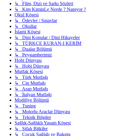
↳ Film, Dizi ve Şarkı Sözleri
↳ Kim KiminLe Nerde ? Napıyor ?
Okul Köşesi
↳ Ödevler / Sınavlar
↳ Okullar
İslami Köşesi
↳ Dini Konular / Dini Hikayeler
↳ TÜRKÇE KURAN-I KERİM
↳ Dualar Bölümü
↳ Peygamberimiz
Hobi Dünyası
↳ Hobi Dünyası
Mutfak Köşesi
↳ Türk Mutfağı
↳ Çin Mutfağı
↳ Arap Mutfağı
↳ İtalyan Mutfağı
Modifiye Bölümü
↳ Tuning
↳ Motorlu Araçlar Dünyası
↳ Teknik Bilgiler
Sağlık-Sağlıklı Yaşam Köşesi
↳ Şifalı Bitkiler
↳ Çocuk Sağlığı ve Bakımı