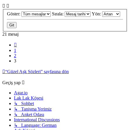
Göster:
Sırala:
Yön:
21 mesaj
Önceki
1
2
3
“Güzel Aşk Sözleri” sayfasına dön
Geçiş yap
Agar.io
Lak Lak Köşesi
↳ Sohbet
↳ Tanişma Yerimiz
↳ Anket Odası
International Discussions
↳ Language: German