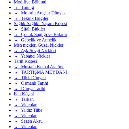
Modifiye Bölümü
↳ Tuning
↳ Motorlu Araçlar Dünyası
↳ Teknik Bilgiler
Sağlık-Sağlıklı Yaşam Köşesi
↳ Şifalı Bitkiler
↳ Çocuk Sağlığı ve Bakımı
↳ Gebelik ve Annelik
Msn nickleri Güzel Nickler
↳ Aşk-Sevgi Nickleri
↳ Yabancı Nickler
Tarih Köşesi
↳ Mustafa Kemal Atatürk
↳ TARTIŞMA MEYDANI
↳ Türk Dünyası
↳ Osmanlı Tarihi
↳ Dünya Tarihi
Fan Köşesi
↳ Tarkan
↳ Videolar
↳ Yıldız Tilbe
↳ Videolar
↳ Sezen Aksu
↳ Videolar