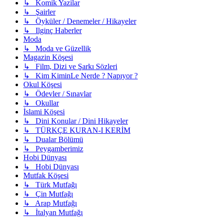
↳ Komik Yazilar
↳ Şairler
↳ Öyküler / Denemeler / Hikayeler
↳ Ilginç Haberler
Moda
↳ Moda ve Güzellik
Magazin Köşesi
↳ Film, Dizi ve Şarkı Sözleri
↳ Kim KiminLe Nerde ? Napıyor ?
Okul Köşesi
↳ Ödevler / Sınavlar
↳ Okullar
İslami Köşesi
↳ Dini Konular / Dini Hikayeler
↳ TÜRKÇE KURAN-I KERİM
↳ Dualar Bölümü
↳ Peygamberimiz
Hobi Dünyası
↳ Hobi Dünyası
Mutfak Köşesi
↳ Türk Mutfağı
↳ Çin Mutfağı
↳ Arap Mutfağı
↳ İtalyan Mutfağı