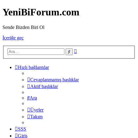
YeniBiForum.com
Sende Bizden Biri Ol
İçeriğe geç
Gelişmiş
Ara
arama
Hızlı bağlantılar
Cevaplanmamış başlıklar
Aktif başlıklar
Ara
Üyeler
Takım
SSS
Giriş