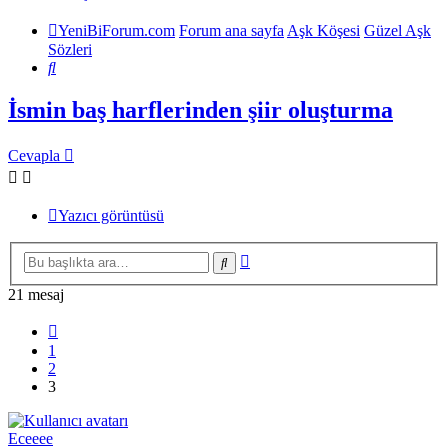
YeniBiForum.com
Forum ana sayfa
Aşk Köşesi
Güzel Aşk
Sözleri
Ara
İsmin baş harflerinden şiir oluşturma
Cevapla
Yazıcı görüntüsü
Gelişmiş
Ara
arama
21 mesaj
Önceki
1
2
3
Eceeee