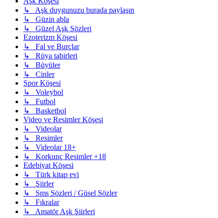
Aşk Köşesi
↳ Aşk duygunuzu burada paylaşın
↳ Güzin abla
↳ Güzel Aşk Sözleri
Ezoterizm Köşesi
↳ Fal ve Burçlar
↳ Rüya tabirleri
↳ Büyüler
↳ Cinler
Spor Köşesi
↳ Voleybol
↳ Futbol
↳ Basketbol
Video ve Resimler Köşesi
↳ Videolar
↳ Resimler
↳ Videolar 18+
↳ Korkunç Resimler +18
Edebiyat Köşesi
↳ Türk kitap evi
↳ Şiirler
↳ Sms Sözleri / Güsel Sözler
↳ Fıkralar
↳ Amatör Aşk Şiirleri