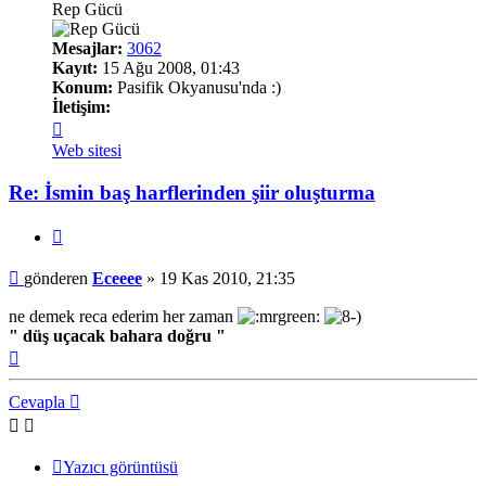
Rep Gücü
Mesajlar:
3062
Kayıt:
15 Ağu 2008, 01:43
Konum:
Pasifik Okyanusu'nda :)
İletişim:
İletişim
Eceeee
Web sitesi
Re: İsmin baş harflerinden şiir oluşturma
Alıntı
Mesaj
gönderen
Eceeee
»
19 Kas 2010, 21:35
ne demek reca ederim her zaman
" düş uçacak bahara doğru "
Başa
dön
Cevapla
Yazıcı görüntüsü