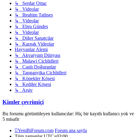
↳ Serdar Ortaç
↳ Videolar
↳ Ibrahim Tatlıses
↳ Videolar
↳ Ebru Gündeş
↳ Videolar
↳ Diğer Sanatçılar
↳ Karışık Videolar
Hayvanlar Alemi
↳ Akvaryum Dünyası
↳ Malawi Cichlidleri
↳ Canlı Doğuranlar
↳ Tanganyika Cichlidleri
↳ Köpekler Köşesi
↳ Kediler Köşesi
↳ Arşiv
Kimler çevrimiçi
Bu forumu görüntüleyen kullanıcılar: Hiç bir kayıtlı kullanıcı yok ve
5 misafir
YeniBiForum.com
Forum ana sayfa
Tüm zamanlar
UTC+03:00