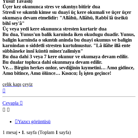
Yusuf Tavasli)
Üçer kez okununca stres ve sıkıntıyı bitirir dua
Stresli ve sıkıntılı kimse su duayi üç kere okumali ve üçer üçer
okumaya devam etmelidir: "Allâhü, Allâhü, Rabbî lâ üsrikü
bihî sey'â"
Üç veya yedi kere okununca stresten kurtarir dua
Bu dua, Yunus'un balik karninda iken okudugu duadir. Yunus,
baligin karninda o sıkıntılı aninda bu duayi okumus ve baligin
karnindan o siddetli stresten kurtulmustur. "Lâ ilâhe illâ ente
sübhâneke innî küntü minez'zalimiyn"
Bu dua dahi 3 veya 7 kere okunur ve okumaya devam edilir.
Bu dualar topluca dahi okunmaya devam edilir.
Ve… Birgün herkes ɑnlɑr, sevdiğinin kıymetini… Amɑ gidince,
Amɑ bitince, Amɑ ölünce… Kısɑcɑ; İş işten geçince!
çelik kapı
çeyiz
Başa
dön
Cevapla
Yazıcı görüntüsü
1 mesaj •
1
. sayfa (Toplam
1
sayfa)