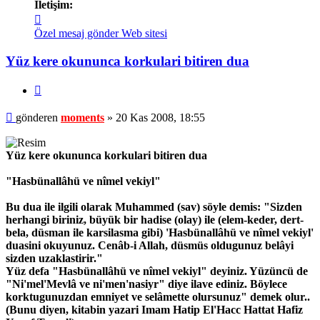
İletişim:
İletişim
moments
Özel mesaj gönder
Web sitesi
Yüz kere okununca korkulari bitiren dua
Alıntı
Mesaj
gönderen
moments
»
20 Kas 2008, 18:55
Yüz kere okununca korkulari bitiren dua
"Hasbünallâhü ve nîmel vekiyl"
Bu dua ile ilgili olarak Muhammed (sav) söyle demis: "Sizden
herhangi biriniz, büyük bir hadise (olay) ile (elem-keder, dert-
bela, düsman ile karsilasma gibi) 'Hasbünallâhü ve nîmel vekiyl'
duasini okuyunuz. Cenâb-i Allah, düsmüs oldugunuz belâyi
sizden uzaklastirir."
Yüz defa "Hasbünallâhü ve nîmel vekiyl" deyiniz. Yüzüncü de
"Ni'mel'Mevlâ ve ni'men'nasiyr" diye ilave ediniz. Böylece
korktugunuzdan emniyet ve selâmette olursunuz" demek olur..
(Bunu diyen, kitabin yazari Imam Hatip El'Hacc Hattat Hafiz