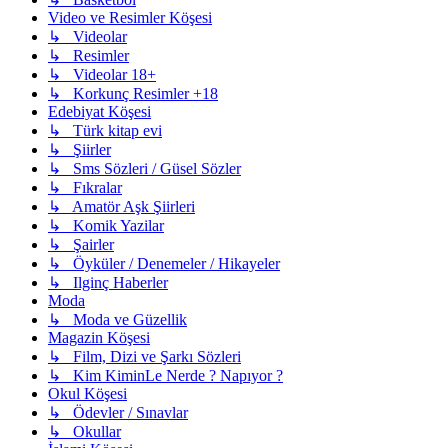
Video ve Resimler Köşesi
↳ Videolar
↳ Resimler
↳ Videolar 18+
↳ Korkunç Resimler +18
Edebiyat Köşesi
↳ Türk kitap evi
↳ Şiirler
↳ Sms Sözleri / Güsel Sözler
↳ Fıkralar
↳ Amatör Aşk Şiirleri
↳ Komik Yazilar
↳ Şairler
↳ Öyküler / Denemeler / Hikayeler
↳ Ilginç Haberler
Moda
↳ Moda ve Güzellik
Magazin Köşesi
↳ Film, Dizi ve Şarkı Sözleri
↳ Kim KiminLe Nerde ? Napıyor ?
Okul Köşesi
↳ Ödevler / Sınavlar
↳ Okullar