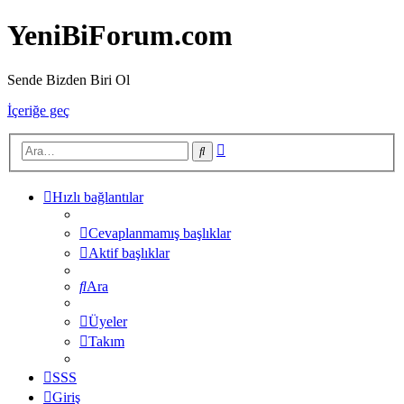
YeniBiForum.com
Sende Bizden Biri Ol
İçeriğe geç
Gelişmiş
Ara
arama
Hızlı bağlantılar
Cevaplanmamış başlıklar
Aktif başlıklar
Ara
Üyeler
Takım
SSS
Giriş