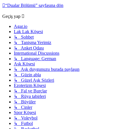
“Dualar Bölümü” sayfasına dön
Geçiş yap
Agar.io
Lak Lak Köşesi
↳ Sohbet
↳ Tanişma Yerimiz
↳ Anket Odası
International Discussions
↳ Language: German
Aşk Köşesi
↳ Aşk duygunuzu burada paylaşın
↳ Güzin abla
↳ Güzel Aşk Sözleri
Ezoterizm Köşesi
↳ Fal ve Burçlar
↳ Rüya tabirleri
↳ Büyüler
↳ Cinler
Spor Köşesi
↳ Voleybol
↳ Futbol
↳ Basketbol