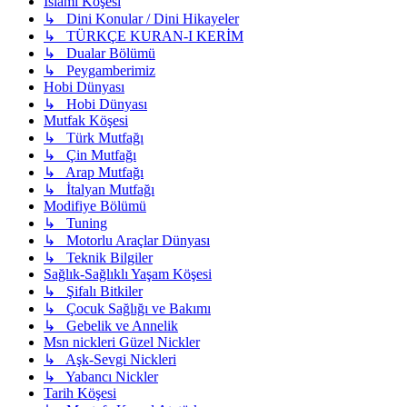
İslami Köşesi
↳ Dini Konular / Dini Hikayeler
↳ TÜRKÇE KURAN-I KERİM
↳ Dualar Bölümü
↳ Peygamberimiz
Hobi Dünyası
↳ Hobi Dünyası
Mutfak Köşesi
↳ Türk Mutfağı
↳ Çin Mutfağı
↳ Arap Mutfağı
↳ İtalyan Mutfağı
Modifiye Bölümü
↳ Tuning
↳ Motorlu Araçlar Dünyası
↳ Teknik Bilgiler
Sağlık-Sağlıklı Yaşam Köşesi
↳ Şifalı Bitkiler
↳ Çocuk Sağlığı ve Bakımı
↳ Gebelik ve Annelik
Msn nickleri Güzel Nickler
↳ Aşk-Sevgi Nickleri
↳ Yabancı Nickler
Tarih Köşesi