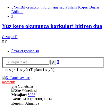
YeniBiForum.com
Forum ana sayfa
İslami Köşesi
Dualar
Bölümü
Ara
Yüz kere okununca korkulari bitiren dua
Cevapla
Yazıcı görüntüsü
Gelişmiş
Ara
arama
1 mesaj •
1
. sayfa (Toplam
1
sayfa)
moments
Site Yöneticisi
Mesajlar:
5033
Kayıt:
14 Ağu 2008, 19:14
Konum:
Almanya