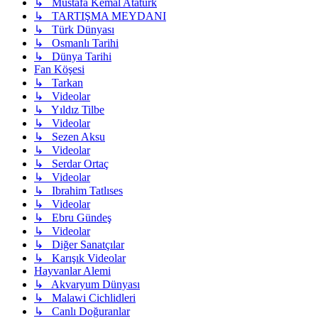
↳ Mustafa Kemal Atatürk
↳ TARTIŞMA MEYDANI
↳ Türk Dünyası
↳ Osmanlı Tarihi
↳ Dünya Tarihi
Fan Köşesi
↳ Tarkan
↳ Videolar
↳ Yıldız Tilbe
↳ Videolar
↳ Sezen Aksu
↳ Videolar
↳ Serdar Ortaç
↳ Videolar
↳ Ibrahim Tatlıses
↳ Videolar
↳ Ebru Gündeş
↳ Videolar
↳ Diğer Sanatçılar
↳ Karışık Videolar
Hayvanlar Alemi
↳ Akvaryum Dünyası
↳ Malawi Cichlidleri
↳ Canlı Doğuranlar