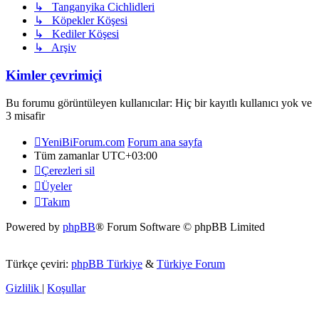
↳ Tanganyika Cichlidleri
↳ Köpekler Köşesi
↳ Kediler Köşesi
↳ Arşiv
Kimler çevrimiçi
Bu forumu görüntüleyen kullanıcılar: Hiç bir kayıtlı kullanıcı yok ve
3 misafir
YeniBiForum.com
Forum ana sayfa
Tüm zamanlar
UTC+03:00
Çerezleri sil
Üyeler
Takım
Powered by
phpBB
® Forum Software © phpBB Limited
Türkçe çeviri:
phpBB Türkiye
&
Türkiye Forum
Gizlilik
|
Koşullar