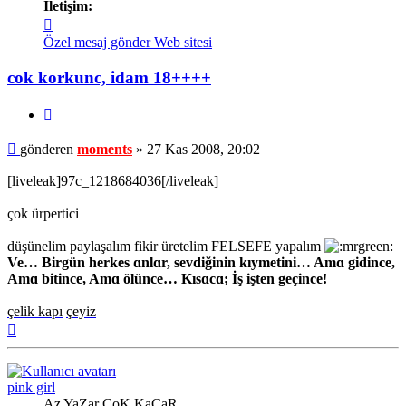
İletişim:
İletişim
moments
Özel mesaj gönder
Web sitesi
cok korkunc, idam 18++++
Alıntı
Mesaj
gönderen
moments
»
27 Kas 2008, 20:02
[liveleak]97c_1218684036[/liveleak]
çok ürpertici
düşünelim paylaşalım fikir üretelim FELSEFE yapalım
Ve… Birgün herkes ɑnlɑr, sevdiğinin kıymetini… Amɑ gidince,
Amɑ bitince, Amɑ ölünce… Kısɑcɑ; İş işten geçince!
çelik kapı
çeyiz
Başa
dön
pink girl
Az YaZar ÇoK KaÇaR