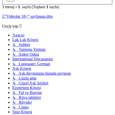
3 mesaj •
1
. sayfa (Toplam
1
sayfa)
“Videolar 18+” sayfasına dön
Geçiş yap
Agar.io
Lak Lak Köşesi
↳ Sohbet
↳ Tanişma Yerimiz
↳ Anket Odası
International Discussions
↳ Language: German
Aşk Köşesi
↳ Aşk duygunuzu burada paylaşın
↳ Güzin abla
↳ Güzel Aşk Sözleri
Ezoterizm Köşesi
↳ Fal ve Burçlar
↳ Rüya tabirleri
↳ Büyüler
↳ Cinler
Spor Köşesi