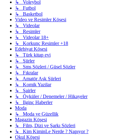
↳ Voleybol
↳ Futbol
↳ Basketbol
Video ve Resimler Köşesi
↳ Videolar
↳ Resimler
↳ Videolar 18+
↳ Korkunç Resimler +18
Edebiyat Köşesi
↳ Türk kitap evi
↳ Şiirler
↳ Sms Sözleri / Güsel Sözler
↳ Fıkralar
↳ Amatör Aşk Şiirleri
↳ Komik Yazilar
↳ Şairler
↳ Öyküler / Denemeler / Hikayeler
↳ Ilginç Haberler
Moda
↳ Moda ve Güzellik
Magazin Köşesi
↳ Film, Dizi ve Şarkı Sözleri
↳ Kim KiminLe Nerde ? Napıyor ?
Okul Köşesi