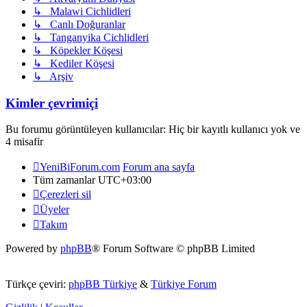
↳ Malawi Cichlidleri
↳ Canlı Doğuranlar
↳ Tanganyika Cichlidleri
↳ Köpekler Köşesi
↳ Kediler Köşesi
↳ Arşiv
Kimler çevrimiçi
Bu forumu görüntüleyen kullanıcılar: Hiç bir kayıtlı kullanıcı yok ve
4 misafir
YeniBiForum.com
Forum ana sayfa
Tüm zamanlar
UTC+03:00
Çerezleri sil
Üyeler
Takım
Powered by
phpBB
® Forum Software © phpBB Limited
Türkçe çeviri:
phpBB Türkiye
&
Türkiye Forum