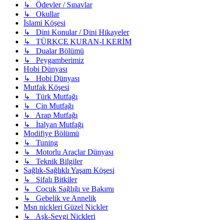
↳ Ödevler / Sınavlar
↳ Okullar
İslami Köşesi
↳ Dini Konular / Dini Hikayeler
↳ TÜRKÇE KURAN-I KERİM
↳ Dualar Bölümü
↳ Peygamberimiz
Hobi Dünyası
↳ Hobi Dünyası
Mutfak Köşesi
↳ Türk Mutfağı
↳ Çin Mutfağı
↳ Arap Mutfağı
↳ İtalyan Mutfağı
Modifiye Bölümü
↳ Tuning
↳ Motorlu Araçlar Dünyası
↳ Teknik Bilgiler
Sağlık-Sağlıklı Yaşam Köşesi
↳ Şifalı Bitkiler
↳ Çocuk Sağlığı ve Bakımı
↳ Gebelik ve Annelik
Msn nickleri Güzel Nickler
↳ Aşk-Sevgi Nickleri