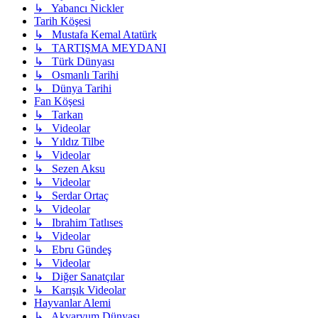
↳ Yabancı Nickler
Tarih Köşesi
↳ Mustafa Kemal Atatürk
↳ TARTIŞMA MEYDANI
↳ Türk Dünyası
↳ Osmanlı Tarihi
↳ Dünya Tarihi
Fan Köşesi
↳ Tarkan
↳ Videolar
↳ Yıldız Tilbe
↳ Videolar
↳ Sezen Aksu
↳ Videolar
↳ Serdar Ortaç
↳ Videolar
↳ Ibrahim Tatlıses
↳ Videolar
↳ Ebru Gündeş
↳ Videolar
↳ Diğer Sanatçılar
↳ Karışık Videolar
Hayvanlar Alemi
↳ Akvaryum Dünyası