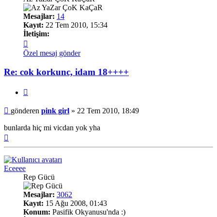
Mesajlar:
14
Kayıt:
22 Tem 2010, 15:34
İletişim:
İletişim
pink
Özel mesaj gönder
girl
Re: cok korkunc, idam 18++++
Alıntı
Mesaj
gönderen
pink girl
»
22 Tem 2010, 18:49
bunlarda hiç mi vicdan yok yha
Başa
dön
Eceeee
Rep Gücü
Mesajlar:
3062
Kayıt:
15 Ağu 2008, 01:43
Konum:
Pasifik Okyanusu'nda :)