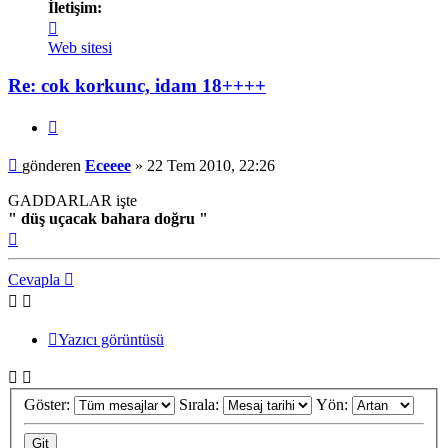
İletişim:
İletişim
Eceeee
Web sitesi
Re: cok korkunc, idam 18++++
Alıntı
Mesaj
gönderen
Eceeee
»
22 Tem 2010, 22:26
GADDARLAR işte
" düş uçacak bahara doğru "
Başa
dön
Cevapla
Yazıcı görüntüsü
Göster:
Sırala:
Yön: