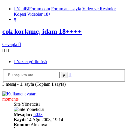
YeniBiForum.com
Forum ana sayfa
Video ve Resimler
Köşesi
Videolar 18+
Ara
cok korkunc, idam 18++++
Cevapla
Yazıcı görüntüsü
Gelişmiş
Ara
arama
3 mesaj •
1
. sayfa (Toplam
1
sayfa)
moments
Site Yöneticisi
Mesajlar:
5033
Kayıt:
14 Ağu 2008, 19:14
Konum:
Almanya