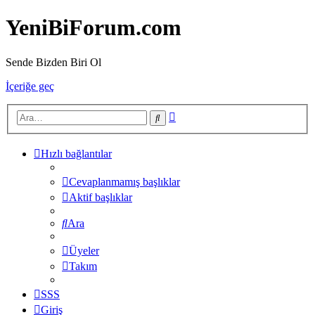
YeniBiForum.com
Sende Bizden Biri Ol
İçeriğe geç
Gelişmiş
Ara
arama
Hızlı bağlantılar
Cevaplanmamış başlıklar
Aktif başlıklar
Ara
Üyeler
Takım
SSS
Giriş