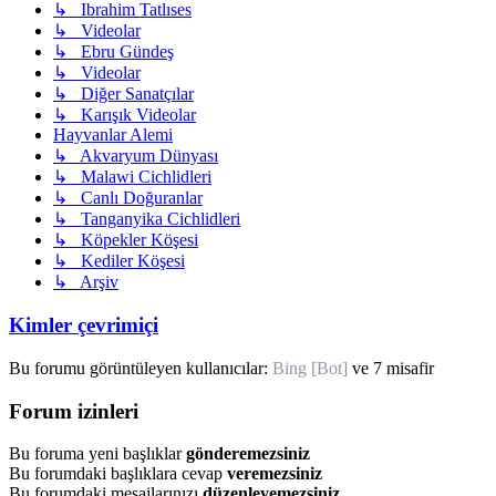
↳ Ibrahim Tatlıses
↳ Videolar
↳ Ebru Gündeş
↳ Videolar
↳ Diğer Sanatçılar
↳ Karışık Videolar
Hayvanlar Alemi
↳ Akvaryum Dünyası
↳ Malawi Cichlidleri
↳ Canlı Doğuranlar
↳ Tanganyika Cichlidleri
↳ Köpekler Köşesi
↳ Kediler Köşesi
↳ Arşiv
Kimler çevrimiçi
Bu forumu görüntüleyen kullanıcılar:
Bing [Bot]
ve 7 misafir
Forum izinleri
Bu foruma yeni başlıklar
gönderemezsiniz
Bu forumdaki başlıklara cevap
veremezsiniz
Bu forumdaki mesajlarınızı
düzenleyemezsiniz