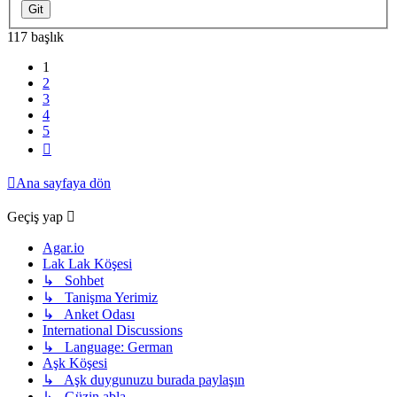
117 başlık
1
2
3
4
5
Sonraki
Ana sayfaya dön
Geçiş yap
Agar.io
Lak Lak Köşesi
↳ Sohbet
↳ Tanişma Yerimiz
↳ Anket Odası
International Discussions
↳ Language: German
Aşk Köşesi
↳ Aşk duygunuzu burada paylaşın
↳ Güzin abla