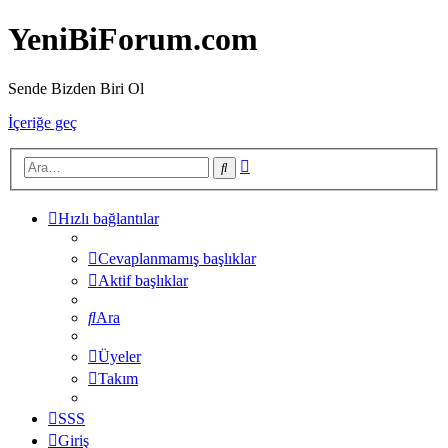
YeniBiForum.com
Sende Bizden Biri Ol
İçeriğe geç
Gelişmiş
Ara
arama
Hızlı bağlantılar
Cevaplanmamış başlıklar
Aktif başlıklar
Ara
Üyeler
Takım
SSS
Giriş