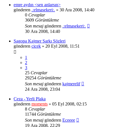
emre aydın <sen anlarsın>
gönderen
.:elmasekeri:.
» 30 Ara 2008, 14:40
0
Cevaplar
3609
Görüntüleme
Son mesaj
gönderen
.:elmasekeri:.
30 Ara 2008, 14:40
Sagopa Kajmer Şarkı Sözleri
gönderen
cicek
» 20 Eyl 2008, 11:51
1
2
3
25
Cevaplar
29254
Görüntüleme
Son mesaj
gönderen
kajmerelif
24 Ara 2008, 23:04
Ceza - Yerli Plaka
gönderen
moments
» 05 Eyl 2008, 02:15
8
Cevaplar
11744
Görüntüleme
Son mesaj
gönderen
Eceeee
19 Ara 2008, 22:29