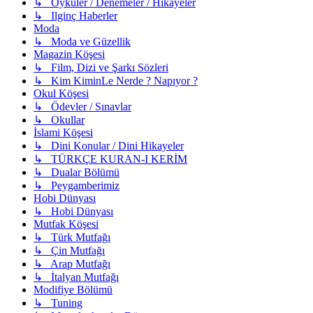
↳ Öyküler / Denemeler / Hikayeler
↳ Ilginç Haberler
Moda
↳ Moda ve Güzellik
Magazin Köşesi
↳ Film, Dizi ve Şarkı Sözleri
↳ Kim KiminLe Nerde ? Napıyor ?
Okul Köşesi
↳ Ödevler / Sınavlar
↳ Okullar
İslami Köşesi
↳ Dini Konular / Dini Hikayeler
↳ TÜRKÇE KURAN-I KERİM
↳ Dualar Bölümü
↳ Peygamberimiz
Hobi Dünyası
↳ Hobi Dünyası
Mutfak Köşesi
↳ Türk Mutfağı
↳ Çin Mutfağı
↳ Arap Mutfağı
↳ İtalyan Mutfağı
Modifiye Bölümü
↳ Tuning