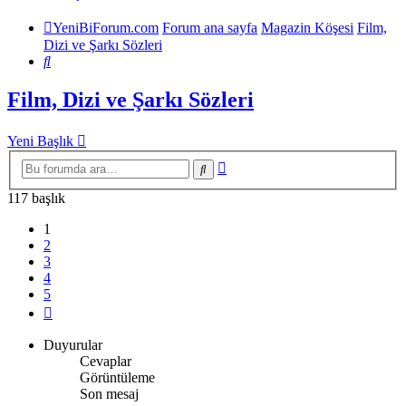
YeniBiForum.com
Forum ana sayfa
Magazin Köşesi
Film,
Dizi ve Şarkı Sözleri
Ara
Film, Dizi ve Şarkı Sözleri
Yeni Başlık
Gelişmiş
Ara
arama
117 başlık
1
2
3
4
5
Sonraki
Duyurular
Cevaplar
Görüntüleme
Son mesaj