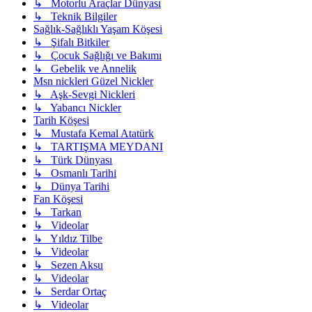
↳ Motorlu Araçlar Dünyası
↳ Teknik Bilgiler
Sağlık-Sağlıklı Yaşam Köşesi
↳ Şifalı Bitkiler
↳ Çocuk Sağlığı ve Bakımı
↳ Gebelik ve Annelik
Msn nickleri Güzel Nickler
↳ Aşk-Sevgi Nickleri
↳ Yabancı Nickler
Tarih Köşesi
↳ Mustafa Kemal Atatürk
↳ TARTIŞMA MEYDANI
↳ Türk Dünyası
↳ Osmanlı Tarihi
↳ Dünya Tarihi
Fan Köşesi
↳ Tarkan
↳ Videolar
↳ Yıldız Tilbe
↳ Videolar
↳ Sezen Aksu
↳ Videolar
↳ Serdar Ortaç
↳ Videolar