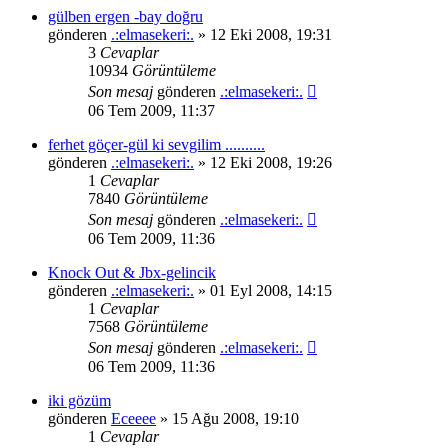
gülben ergen -bay doğru
gönderen
.:elmasekeri:.
» 12 Eki 2008, 19:31
3
Cevaplar
10934
Görüntüleme
Son mesaj
gönderen
.:elmasekeri:.
06 Tem 2009, 11:37
ferhet göçer-gül ki sevgilim ..........
gönderen
.:elmasekeri:.
» 12 Eki 2008, 19:26
1
Cevaplar
7840
Görüntüleme
Son mesaj
gönderen
.:elmasekeri:.
06 Tem 2009, 11:36
Knock Out & Jbx-gelincik
gönderen
.:elmasekeri:.
» 01 Eyl 2008, 14:15
1
Cevaplar
7568
Görüntüleme
Son mesaj
gönderen
.:elmasekeri:.
06 Tem 2009, 11:36
iki gözüm
gönderen
Eceeee
» 15 Ağu 2008, 19:10
1
Cevaplar