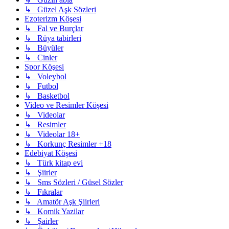
↳ Güzel Aşk Sözleri
Ezoterizm Köşesi
↳ Fal ve Burçlar
↳ Rüya tabirleri
↳ Büyüler
↳ Cinler
Spor Köşesi
↳ Voleybol
↳ Futbol
↳ Basketbol
Video ve Resimler Köşesi
↳ Videolar
↳ Resimler
↳ Videolar 18+
↳ Korkunç Resimler +18
Edebiyat Köşesi
↳ Türk kitap evi
↳ Şiirler
↳ Sms Sözleri / Güsel Sözler
↳ Fıkralar
↳ Amatör Aşk Şiirleri
↳ Komik Yazilar
↳ Şairler