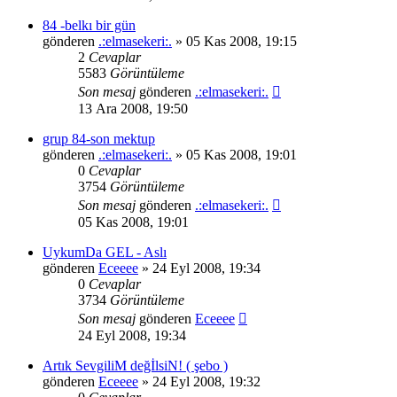
84 -belkı bir gün
gönderen
.:elmasekeri:.
» 05 Kas 2008, 19:15
2
Cevaplar
5583
Görüntüleme
Son mesaj
gönderen
.:elmasekeri:.
13 Ara 2008, 19:50
grup 84-son mektup
gönderen
.:elmasekeri:.
» 05 Kas 2008, 19:01
0
Cevaplar
3754
Görüntüleme
Son mesaj
gönderen
.:elmasekeri:.
05 Kas 2008, 19:01
UykumDa GEL - Aslı
gönderen
Eceeee
» 24 Eyl 2008, 19:34
0
Cevaplar
3734
Görüntüleme
Son mesaj
gönderen
Eceeee
24 Eyl 2008, 19:34
Artık SevgiliM değİlsiN! ( şebo )
gönderen
Eceeee
» 24 Eyl 2008, 19:32