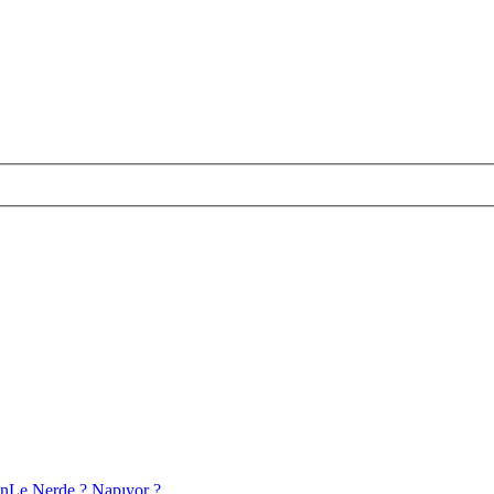
nLe Nerde ? Napıyor ?