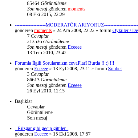
85464
Görüntüleme
Son mesaj
gönderen
moments
08 Eki 2015, 22:29
--------------------MODERATÖR ARIYORUZ----------------------
gönderen
moments
» 24 Ara 2008, 22:22 » forum
Öyküler / De
7
Cevaplar
213536
Görüntüleme
Son mesaj
gönderen
Eceeee
13 Tem 2010, 23:42
Forumla İlgili Sorularınızın cevaPlarI Burda !! ;) !!!
gönderen
Eceeee
» 13 Eyl 2008, 23:11 » forum
Sohbet
3
Cevaplar
86613
Görüntüleme
Son mesaj
gönderen
Eceeee
26 Eyl 2010, 12:15
Başlıklar
Cevaplar
Görüntüleme
Son mesaj
- Rüzgar gibi geçip gittiler -
gönderen
Eceeee
» 15 Eki 2008, 17:57