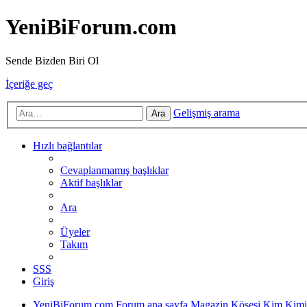
YeniBiForum.com
Sende Bizden Biri Ol
İçeriğe geç
Gelişmiş arama
Ara
Hızlı bağlantılar
Cevaplanmamış başlıklar
Aktif başlıklar
Ara
Üyeler
Takım
SSS
Giriş
YeniBiForum.com
Forum ana sayfa
Magazin Köşesi
Kim Kimi